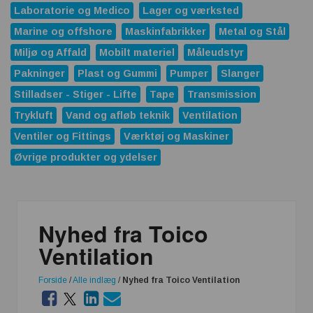
Laboratorie og Medico
Lager og værksted
Marine og offshore
Maskinfabrikker
Metal og Stål
Miljø og Affald
Mobilt materiel
Måleudstyr
Pakninger
Plast og Gummi
Pumper
Slanger
Stilladser - Stiger - Lifte
Tape
Transmission
Trykluft
Vand og afløb teknik
Ventilation
Ventiler og Fittings
Værktøj og Maskiner
Øvrige produkter og ydelser
Nyhed fra Toico
Ventilation
Forside
/
Alle indlæg
/
Nyhed fra Toico Ventilation