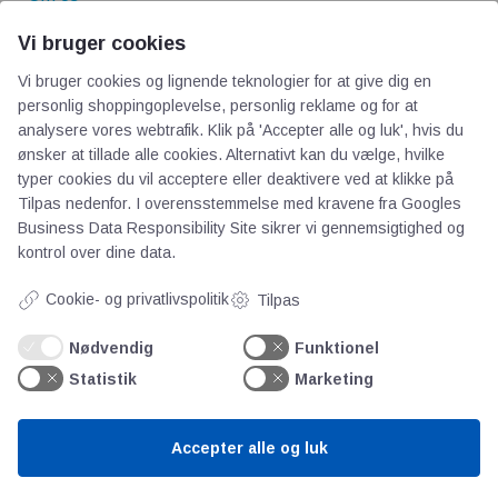
Priser
Vi bruger cookies
Kontakt
Vi bruger cookies og lignende teknologier for at give dig en
Persondata
personlig shoppingoplevelse, personlig reklame og for at
analysere vores webtrafik. Klik på 'Accepter alle og luk', hvis du
Videncentre
ønsker at tillade alle cookies. Alternativt kan du vælge, hvilke
typer cookies du vil acceptere eller deaktivere ved at klikke på
Tilpas nedenfor. I overensstemmelse med kravene fra
Googles
Teknologisk Institut
Business Data Responsibility Site
sikrer vi gennemsigtighed og
Bitva
kontrol over dine data.
Videncentre
Cookie- og privatlivspolitik
Tilpas
Litteratur
Forkortelser
Nødvendig
Funktionel
Ståbi
Statistik
Marketing
Værd at besøge
Accepter alle og luk