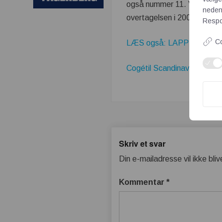
også nummer 11. Virksomhede
neden
overtagelsen i 2008.
Respon
Co
LÆS også: LAPP – Vogn til k
Cogétil Scandinavia udvider
Skriv et svar
Din e-mailadresse vil ikke bliv
Kommentar
*