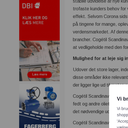
stabile udvidelse af nye ku
trofaste kunders behov for 
effekt. Selvom Corona sids
på tingene for mange, oplev
verdensmarkedet. Af denne å
brancher. Cogétil Scandinavi
at vedligeholde med den fo
Mulighed for at leje sig 
Udover det store lager, ind
disse områder ikke relevante
der ligger lige ud til moto
Cogétil Scandinavia – er en
Vi b
fedt og andre olietyper. Med
Vi bru
det nødvendige udstyr, som 
shoppi
'Accep
Cogétil Scandinavia er loka
vælge,