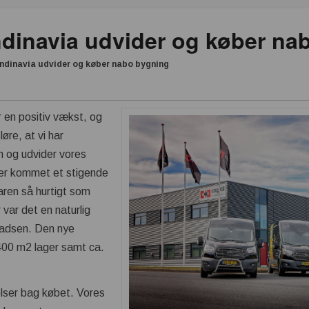
ndinavia udvider og køber na
ndinavia udvider og køber nabo bygning
 en positiv vækst, og
øre, at vi har
 og udvider vores
r er kommet et stigende
aren så hurtigt som
 var det en naturlig
pladsen. Den nye
 400 m2 lager samt ca.
jelser bag købet. Vores