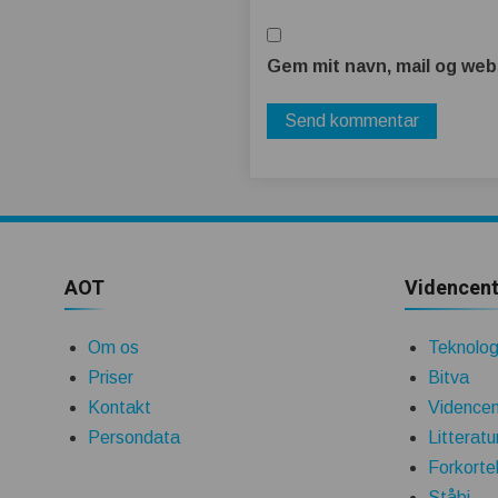
Gem mit navn, mail og web
AOT
Videncent
Om os
Teknologi
Priser
Bitva
Kontakt
Videncen
Persondata
Litteratu
Forkorte
Ståbi