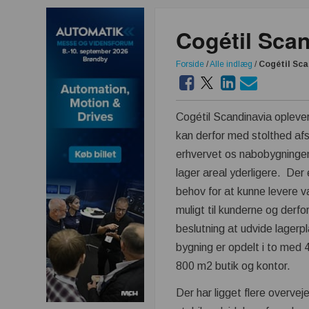
Cogétil Sca
Forside
/
Alle indlæg
/
Cogétil Sca
Cogétil Scandinavia oplever
kan derfor med stolthed afsl
erhvervet os nabobygningen
lager areal yderligere. De
behov for at kunne levere v
muligt til kunderne og derfor
beslutning at udvide lager
bygning er opdelt i to med
800 m2 butik og kontor.
Der har ligget flere overve