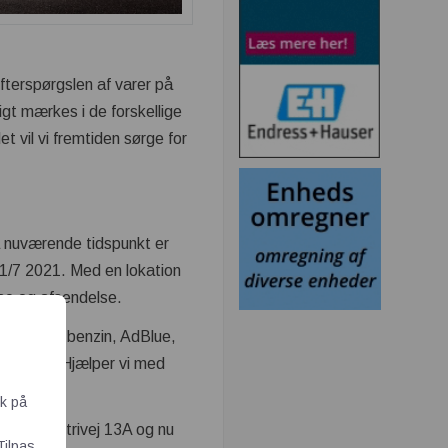
fterspørgslen af varer på
igt mærkes i de forskellige
t vil vi fremtiden sørge for
å nuværende tidspunkt er
. 1/7 2021. Med en lokation
lse og afsendelse.
il diesel, benzin, AdBlue,
t og lign. Hjælper vi med
ik på
shøj Industrivej 13A og nu
Tilpas