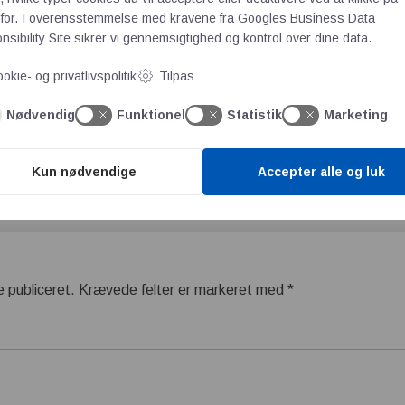
n er ejet af en lokal, Lars Kristensen, som har stået i spidse
for. I overensstemmelse med kravene fra
Googles Business Data
sibility Site
sikrer vi gennemsigtighed og kontrol over dine data.
okie- og privatlivspolitik
Tilpas
abeltromler praktisk og fleksibel løsning
Nødvendig
Funktionel
Statistik
Marketing
 og køber nabo bygning's Firmaprofil
Kun nødvendige
Accepter alle og luk
e publiceret.
Krævede felter er markeret med
*