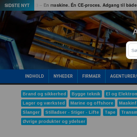
Spring
hed
G3 – En maskine. Én CE-proces. Adgang til både EU og 
SIDSTE NYT
til
indhold
A
Sø
INDHOLD
NYHEDER
FIRMAER
AGENTURER
Brand og sikkerhed
Bygge teknik
El og Elektron
Lager og værksted
Marine og offshore
Maskinf
Slanger
Stilladser - Stiger - Lifte
Tape
Transm
Øvrige produkter og ydelser