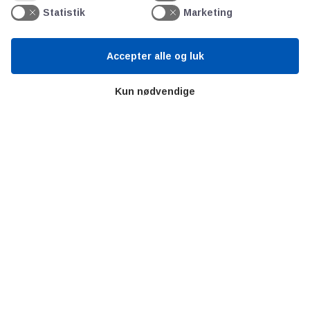
Statistik
Marketing
Ståbi
Accepter alle og luk
Værd at besøge
Kun nødvendige
Alltomteknikindustrin
Altombyen
Altomhjemmet
Lidt af hvert…
Omregn enheder – udvalgte måleenheder
Ingeniørens Indkøbsbog
Erhvervsvittigheder
Sjove video-klip fra arbejdet