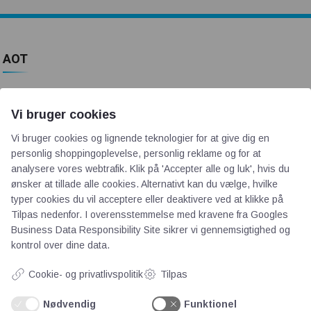
AOT
Om os
Vi bruger cookies
Priser
Kontakt
Vi bruger cookies og lignende teknologier for at give dig en
Persondata
personlig shoppingoplevelse, personlig reklame og for at
analysere vores webtrafik. Klik på 'Accepter alle og luk', hvis du
ønsker at tillade alle cookies. Alternativt kan du vælge, hvilke
Videncentre
typer cookies du vil acceptere eller deaktivere ved at klikke på
Tilpas nedenfor. I overensstemmelse med kravene fra
Googles
Business Data Responsibility Site
sikrer vi gennemsigtighed og
Teknologisk Institut
kontrol over dine data.
Bitva
Videncentre
Cookie- og privatlivspolitik
Tilpas
Litteratur
Nødvendig
Funktionel
Forkortelser