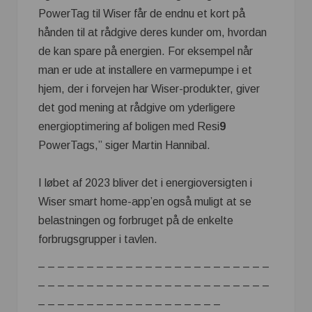
PowerTag til Wiser får de endnu et kort på
hånden til at rådgive deres kunder om, hvordan
de kan spare på energien. For eksempel når
man er ude at installere en varmepumpe i et
hjem, der i forvejen har Wiser-produkter, giver
det god mening at rådgive om yderligere
energioptimering af boligen med Resi
9
PowerTags,” siger Martin Hannibal.
I løbet af 2023 bliver det i energioversigten i
Wiser smart home-app’en også muligt at se
belastningen og forbruget på de enkelte
forbrugsgrupper i tavlen.
– – – – – – – – – – – – – – – – – – – – – – – –
– – – – – – – – – – – – – – – – – – – – – – – –
– – – – – – – – – – – – – – – – – – –