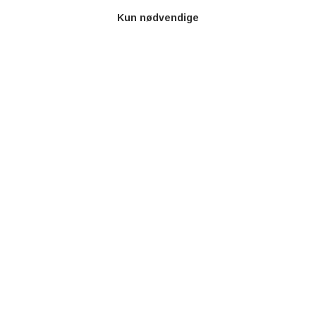
Kun nødvendige
AOT
Om os
Priser
Kontakt
Persondata
Videncentre
Teknologisk Institut
Bitva
Videncentre
Litteratur
Forkortelser