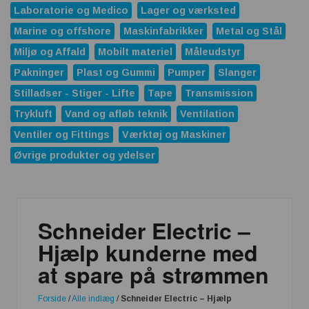
Laboratorie og Medico
Lager og værksted
Marine og offshore
Maskinfabrikker
Metal og Stål
Miljø og Affald
Mobilt materiel
Måleudstyr
Pakninger
Plast og Gummi
Pumper
Slanger
Stilladser - Stiger - Lifte
Tape
Transmission
Trykluft
Vand og afløb teknik
Ventilation
Ventiler og Fittings
Værktøj og Maskiner
Øvrige produkter og ydelser
Schneider Electric –
Hjælp kunderne med
at spare på strømmen
Forside
/
Alle indlæg
/
Schneider Electric – Hjælp