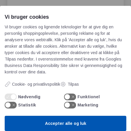
E-mail
*
Vi bruger cookies
Vi bruger cookies og lignende teknologier for at give dig en
personlig shoppingoplevelse, personlig reklame og for at
Websted
analysere vores webtrafik. Klik på 'Accepter alle og luk', hvis du
ønsker at tillade alle cookies. Alternativt kan du vælge, hvilke
typer cookies du vil acceptere eller deaktivere ved at klikke på
Tilpas nedenfor. I overensstemmelse med kravene fra
Googles
Business Data Responsibility Site
sikrer vi gennemsigtighed og
Gem mit navn, mail og websted i denne
kontrol over dine data.
browser til næste gang jeg kommenterer.
Cookie- og privatlivspolitik
Tilpas
Nødvendig
Funktionel
Statistik
Marketing
Accepter alle og luk