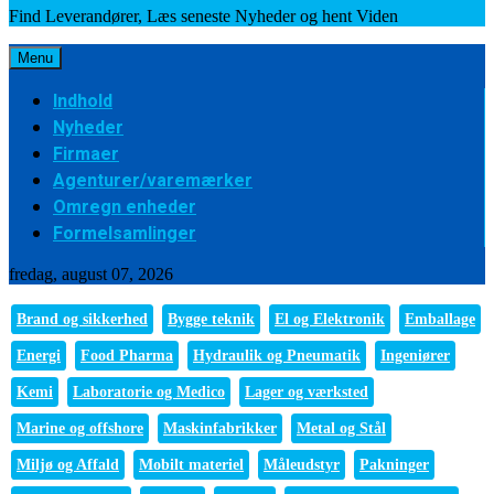
Find Leverandører, Læs seneste Nyheder og hent Viden
Menu
Indhold
Nyheder
Firmaer
Agenturer/varemærker
Omregn enheder
Formelsamlinger
fredag, august 07, 2026
Brand og sikkerhed
Bygge teknik
El og Elektronik
Emballage
Energi
Food Pharma
Hydraulik og Pneumatik
Ingeniører
Kemi
Laboratorie og Medico
Lager og værksted
Marine og offshore
Maskinfabrikker
Metal og Stål
Miljø og Affald
Mobilt materiel
Måleudstyr
Pakninger