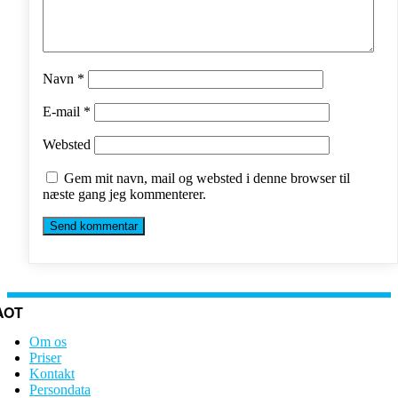
Navn
*
E-mail
*
Websted
Gem mit navn, mail og websted i denne browser til
næste gang jeg kommenterer.
AOT
Om os
Priser
Kontakt
Persondata