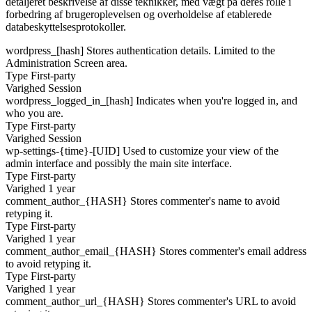
detaljeret beskrivelse af disse teknikker, med vægt på deres rolle i
forbedring af brugeroplevelsen og overholdelse af etablerede
databeskyttelsesprotokoller.
wordpress_[hash]
Stores authentication details. Limited to the
Administration Screen area.
Type
First-party
Varighed
Session
wordpress_logged_in_[hash]
Indicates when you're logged in, and
who you are.
Type
First-party
Varighed
Session
wp-settings-{time}-[UID]
Used to customize your view of the
admin interface and possibly the main site interface.
Type
First-party
Varighed
1 year
comment_author_{HASH}
Stores commenter's name to avoid
retyping it.
Type
First-party
Varighed
1 year
comment_author_email_{HASH}
Stores commenter's email address
to avoid retyping it.
Type
First-party
Varighed
1 year
comment_author_url_{HASH}
Stores commenter's URL to avoid