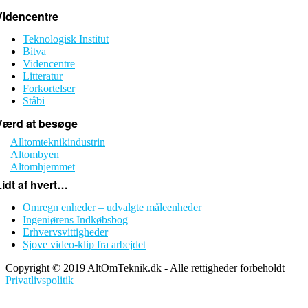
Videncentre
Teknologisk Institut
Bitva
Videncentre
Litteratur
Forkortelser
Ståbi
Værd at besøge
Alltomteknikindustrin
Altombyen
Altomhjemmet
Lidt af hvert…
Omregn enheder – udvalgte måleenheder
Ingeniørens Indkøbsbog
Erhvervsvittigheder
Sjove video-klip fra arbejdet
Copyright © 2019 AltOmTeknik.dk - Alle rettigheder forbeholdt
Privatlivspolitik