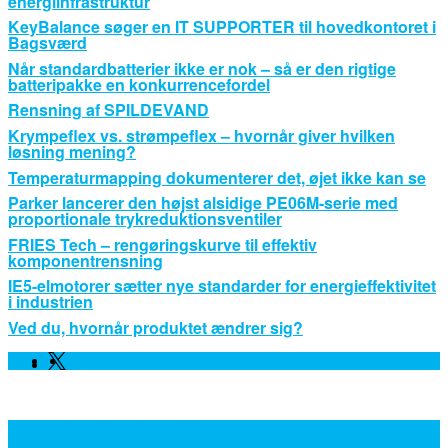
energiinfrastruktur
KeyBalance søger en IT SUPPORTER til hovedkontoret i
Bagsværd
Når standardbatterier ikke er nok – så er den rigtige
batteripakke en konkurrencefordel
Rensning af SPILDEVAND
Krympeflex vs. strømpeflex – hvornår giver hvilken
løsning mening?
Temperaturmapping dokumenterer det, øjet ikke kan se
Parker lancerer den højst alsidige PE06M-serie med
proportionale trykreduktionsventiler
FRIES Tech – rengøringskurve til effektiv
komponentrensning
IE5-elmotorer sætter nye standarder for energieffektivitet
i industrien
Ved du, hvornår produktet ændrer sig?
Facebook
Linkedin
Twitter
Leverandører, Nyheder og Viden