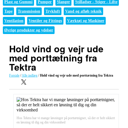
Plast og Gummi
Pumper
Slanger
Stilladser - Stiger - Lifte
Tape
Transmission
Trykluft
Vand og afløb teknik
Ventilation
Ventiler og Fittings
Værktøj og Maskiner
Øvrige produkter og ydelser
Hold vind og vejr ude
med porttætning fra
Tektra
Forside
/
Alle indlæg
/
Hold vind og vejr ude med porttætning fra Tektra
Hos Tektra har vi mange løsninger på porttætnigner, så der er helt sikkert
en løsning til dig og din virksomhed