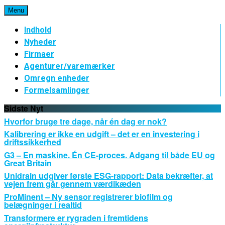
Spring
Menu
til
indhold
Indhold
Nyheder
Firmaer
Agenturer/varemærker
Omregn enheder
Formelsamlinger
Sidste Nyt
Hvorfor bruge tre dage, når én dag er nok?
Kalibrering er ikke en udgift – det er en investering i
driftssikkerhed
G3 – En maskine. Én CE-proces. Adgang til både EU og
Great Britain
Unidrain udgiver første ESG-rapport: Data bekræfter, at
vejen frem går gennem værdikæden
ProMinent – Ny sensor registrerer biofilm og
belægninger i realtid
Transformere er rygraden i fremtidens