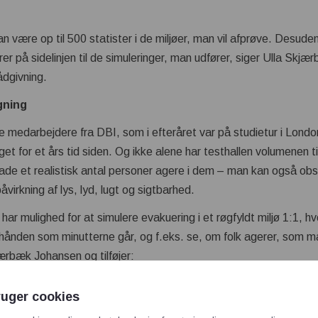
an være op til 500 statister i de miljøer, man vil afprøve. Desuden 
er på sidelinjen til de simuleringer, man udfører, siger Ulla Skj
ådgivning.
gning
e medarbejdere fra DBI, som i efteråret var på studietur i Londo
 for et års tid siden. Og ikke alene har testhallen volumenen t
 lade et realistisk antal personer agere i dem – man kan også ob
irkning af lys, lyd, lugt og sigtbarhed.
har mulighed for at simulere evakuering i et røgfyldt miljø 1:1, h
erhånden som minutterne går, og f.eks. se, om folk agerer, som m
jærbæk Johansen og tilføjer:
desuden så ekstraordinær, at de kommer fra Hollywood-produkti
ruger cookies
udstyr.