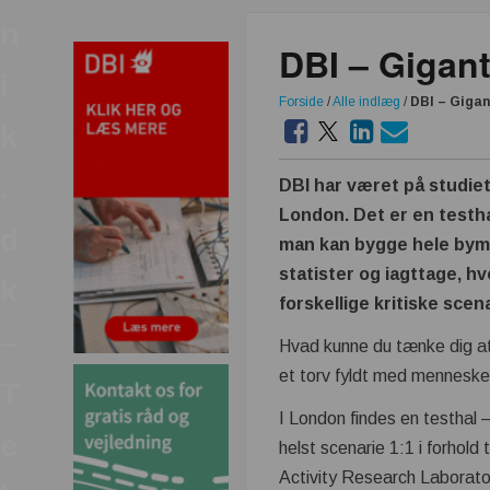
n
DBI – Gigant
i
Forside
/
Alle indlæg
/
DBI – Gigan
k
.
DBI har været på studie
London. Det er en testhal
d
man kan bygge hele bymi
statister og iagttage, h
k
forskellige kritiske scena
–
Hvad kunne du tænke dig at 
et torv fyldt med menneske
T
I London findes en testhal 
e
helst scenarie 1:1 i forhol
Activity Research Laborato