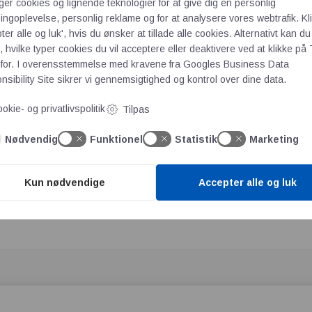
ger cookies og lignende teknologier for at give dig en personlig
 DBI
ngoplevelse, personlig reklame og for at analysere vores webtrafik. Kl
ter alle og luk', hvis du ønsker at tillade alle cookies. Alternativt kan du
dføre brandtest i fuld skala, men en simuleringshal som UCL Pearl 
 hvilke typer cookies du vil acceptere eller deaktivere ved at klikke på 
for. I overensstemmelse med kravene fra
Googles Business Data
 digitale værktøjer til simulering af evakuering. Men det kunne v
sibility Site
sikrer vi gennemsigtighed og kontrol over dine data.
ng af evakueringer med adfærdspsykologiske studier i fuld skal
okie- og privatlivspolitik
Tilpas
– Og
læs artiklen her
Nødvendig
Funktionel
Statistik
Marketing
randtests førte til vellykket biofacadetest i fuld skala
Kun nødvendige
Accepter alle og luk
isk Institut's Firmaprofil