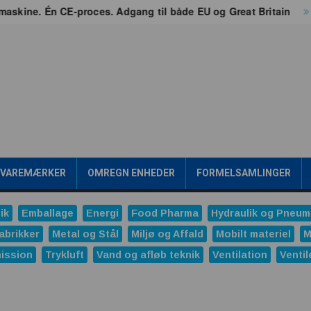
ne. Én CE-proces. Adgang til både EU og Great Britain
Un
/VAREMÆRKER
OMREGN ENHEDER
FORMELSAMLINGER
ik
Emballage
Energi
Food Pharma
Hydraulik og Pneum
abrikker
Metal og Stål
Miljø og Affald
Mobilt materiel
M
ission
Trykluft
Vand og afløb teknik
Ventilation
Ventil