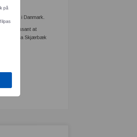
ik på
findes ikke i Danmark.
Tilpas
ære interessant at
a, siger Ulla Skjærbæk