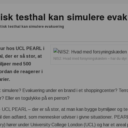
isk testhal kan simulere eva
tisk testhal kan simulere evakuering
tur hos UCL PEARL i
, der er så stor, at
NIS2: Hvad med forsyningskæden – har du styr
ljøer med 500
vordan de reagerer i
rier.
simulere? Evakuering under en brand i et shoppingcenter? Terro
r? Eller en togulykke på en perron?
– UCL PEARL – der er så stor, at man kan bygge bymiljøer og tes
d til den adfærd, som mennesker udviser i givne situationer. PE
ry) hører under University College London (UCL) og har et are