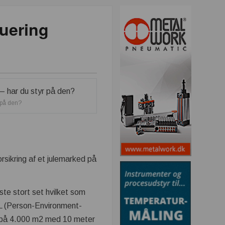
kuering
 på den?
rsikring af et julemarked på
te stort set hvilket som
ARL (Person-Environment-
al på 4.000 m2 med 10 meter