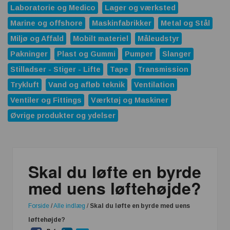
Laboratorie og Medico
Lager og værksted
Marine og offshore
Maskinfabrikker
Metal og Stål
Miljø og Affald
Mobilt materiel
Måleudstyr
Pakninger
Plast og Gummi
Pumper
Slanger
Stilladser - Stiger - Lifte
Tape
Transmission
Trykluft
Vand og afløb teknik
Ventilation
Ventiler og Fittings
Værktøj og Maskiner
Øvrige produkter og ydelser
Skal du løfte en byrde
med uens løftehøjde?
Forside
/
Alle indlæg
/
Skal du løfte en byrde med uens
løftehøjde?