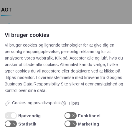
AOT
Om os
Priser
Vi bruger cookies
Kontakt
Vi bruger cookies og lignende teknologier for at give dig en
Persondata
personlig shoppingoplevelse, personlig reklame og for at
analysere vores webtrafik. Klik på 'Accepter alle og luk', hvis du
ønsker at tillade alle cookies. Alternativt kan du vælge, hvilke
Videncentre
typer cookies du vil acceptere eller deaktivere ved at klikke på
Tilpas nedenfor. I overensstemmelse med kravene fra
Googles
Business Data Responsibility Site
sikrer vi gennemsigtighed og
Teknologisk Institut
kontrol over dine data.
Bitva
Videncentre
Cookie- og privatlivspolitik
Tilpas
Litteratur
Nødvendig
Funktionel
Forkortelser
Statistik
Marketing
Ståbi