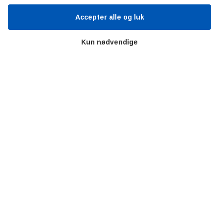
Accepter alle og luk
Værd at besøge
Kun nødvendige
Alltomteknikindustrin
Altombyen
Altomhjemmet
Lidt af hvert…
Omregn enheder – udvalgte måleenheder
Ingeniørens Indkøbsbog
Erhvervsvittigheder
Sjove video-klip fra arbejdet