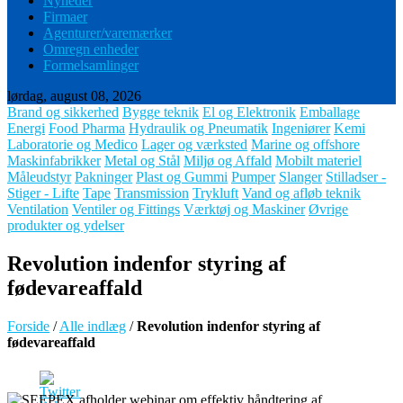
Nyheder
Firmaer
Agenturer/varemærker
Omregn enheder
Formelsamlinger
lørdag, august 08, 2026
Brand og sikkerhed
Bygge teknik
El og Elektronik
Emballage
Energi
Food Pharma
Hydraulik og Pneumatik
Ingeniører
Kemi
Laboratorie og Medico
Lager og værksted
Marine og offshore
Maskinfabrikker
Metal og Stål
Miljø og Affald
Mobilt materiel
Måleudstyr
Pakninger
Plast og Gummi
Pumper
Slanger
Stilladser -
Stiger - Lifte
Tape
Transmission
Trykluft
Vand og afløb teknik
Ventilation
Ventiler og Fittings
Værktøj og Maskiner
Øvrige
produkter og ydelser
Revolution indenfor styring af
fødevareaffald
Forside
/
Alle indlæg
/
Revolution indenfor styring af
fødevareaffald