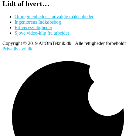
Lidt af hvert…
Omregn enheder – udvalgte måleenheder
Ingeniørens Indkøbsbog
Erhvervsvittigheder
Sjove video-klip fra arbejdet
Copyright © 2019 AltOmTeknik.dk - Alle rettigheder forbeholdt
Privatlivspolitik