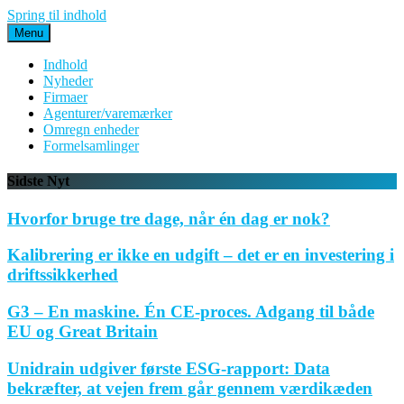
Spring til indhold
Menu
Indhold
Nyheder
Firmaer
Agenturer/varemærker
Omregn enheder
Formelsamlinger
Sidste Nyt
Hvorfor bruge tre dage, når én dag er nok?
Kalibrering er ikke en udgift – det er en investering i
driftssikkerhed
G3 – En maskine. Én CE-proces. Adgang til både
EU og Great Britain
Unidrain udgiver første ESG-rapport: Data
bekræfter, at vejen frem går gennem værdikæden