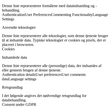
Denne liste repræsenterer formålene med dataindsamling og -
behandling.
Authentication
User Preferences
Commenting Functionality
Language
Settings
Anvendte teknologier
Denne liste repræsenterer alle teknologier, som denne tjeneste bruger
til at indsamle data. Typiske teknologier er cookies og pixels, der er
placeret i browseren.
Cookies
Indsamlede data
Denne liste repræsenterer alle (personlige) data, der indsamles af
eller gennem brugen af denne tjeneste.
Authentication details
User preferences
User comments
data
Language settings
Retsgrundlag
I det følgende angives det nødvendige retsgrundlag for
databehandling.
Consent under GDPR