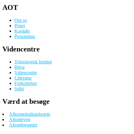
AOT
Om os
Priser
Kontakt
Persondata
Videncentre
Teknologisk Institut
Bitva
Videncentre
Litteratur
Forkortelser
Ståbi
Værd at besøge
Alltomteknikindustrin
Altombyen
Altomhjemmet