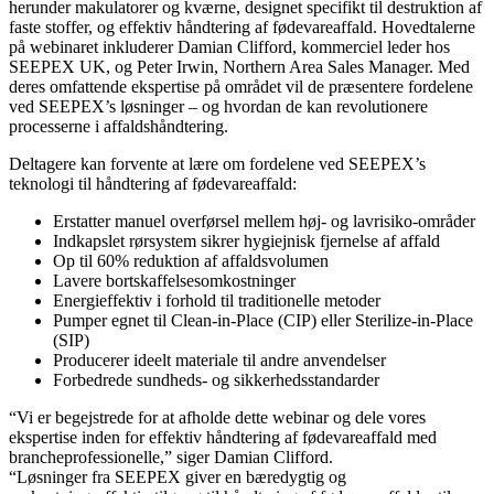
herunder makulatorer og kværne, designet specifikt til destruktion af
faste stoffer, og effektiv håndtering af fødevareaffald. Hovedtalerne
på webinaret inkluderer Damian Clifford, kommerciel leder hos
SEEPEX UK, og Peter Irwin, Northern Area Sales Manager. Med
deres omfattende ekspertise på området vil de præsentere fordelene
ved SEEPEX’s løsninger – og hvordan de kan revolutionere
processerne i affaldshåndtering.
Deltagere kan forvente at lære om fordelene ved SEEPEX’s
teknologi til håndtering af fødevareaffald:
Erstatter manuel overførsel mellem høj- og lavrisiko-områder
Indkapslet rørsystem sikrer hygiejnisk fjernelse af affald
Op til 60% reduktion af affaldsvolumen
Lavere bortskaffelsesomkostninger
Energieffektiv i forhold til traditionelle metoder
Pumper egnet til Clean-in-Place (CIP) eller Sterilize-in-Place
(SIP)
Producerer ideelt materiale til andre anvendelser
Forbedrede sundheds- og sikkerhedsstandarder
“Vi er begejstrede for at afholde dette webinar og dele vores
ekspertise inden for effektiv håndtering af fødevareaffald med
brancheprofessionelle,” siger Damian Clifford.
“Løsninger fra SEEPEX giver en bæredygtig og