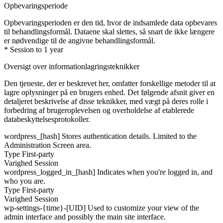
Opbevaringsperiode
Opbevaringsperioden er den tid, hvor de indsamlede data opbevares
til behandlingsformål. Dataene skal slettes, så snart de ikke længere
er nødvendige til de angivne behandlingsformål.
* Session to 1 year
Oversigt over informationlagringsteknikker
Den tjeneste, der er beskrevet her, omfatter forskellige metoder til at
lagre oplysninger på en brugers enhed. Det følgende afsnit giver en
detaljeret beskrivelse af disse teknikker, med vægt på deres rolle i
forbedring af brugeroplevelsen og overholdelse af etablerede
databeskyttelsesprotokoller.
wordpress_[hash]
Stores authentication details. Limited to the
Administration Screen area.
Type
First-party
Varighed
Session
wordpress_logged_in_[hash]
Indicates when you're logged in, and
who you are.
Type
First-party
Varighed
Session
wp-settings-{time}-[UID]
Used to customize your view of the
admin interface and possibly the main site interface.