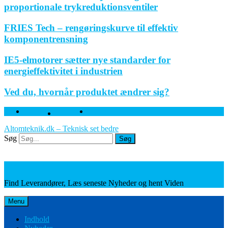
proportionale trykreduktionsventiler
FRIES Tech – rengøringskurve til effektiv
komponentrensning
IE5-elmotorer sætter nye standarder for
energieffektivitet i industrien
Ved du, hvornår produktet ændrer sig?
Facebook
Twitter
Linkedin
Altomteknik.dk – Teknisk set bedre
Søg
Søg
Leverandører, Nyheder og Viden
Find Leverandører, Læs seneste Nyheder og hent Viden
Menu
Indhold