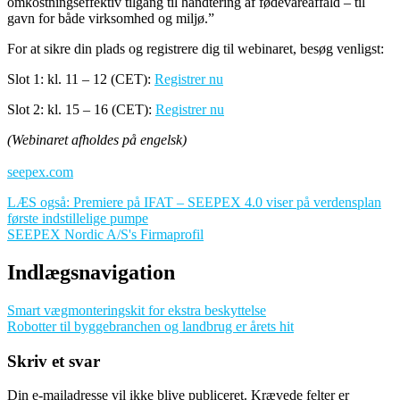
omkostningseffektiv tilgang til håndtering af fødevareaffald – til
gavn for både virksomhed og miljø.”
For at sikre din plads og registrere dig til webinaret, besøg venligst:
Slot 1: kl. 11 – 12 (CET):
Registrer nu
Slot 2: kl. 15 – 16 (CET):
Registrer nu
(Webinaret afholdes på engelsk)
seepex.com
LÆS også: Premiere på IFAT – SEEPEX 4.0 viser på verdensplan
første indstillelige pumpe
SEEPEX Nordic A/S's Firmaprofil
Indlægsnavigation
Smart vægmonteringskit for ekstra beskyttelse
Robotter til byggebranchen og landbrug er årets hit
Skriv et svar
Din e-mailadresse vil ikke blive publiceret.
Krævede felter er