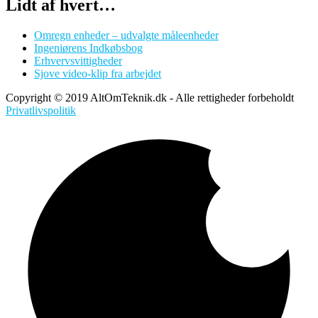
Lidt af hvert…
Omregn enheder – udvalgte måleenheder
Ingeniørens Indkøbsbog
Erhvervsvittigheder
Sjove video-klip fra arbejdet
Copyright © 2019 AltOmTeknik.dk - Alle rettigheder forbeholdt
Privatlivspolitik