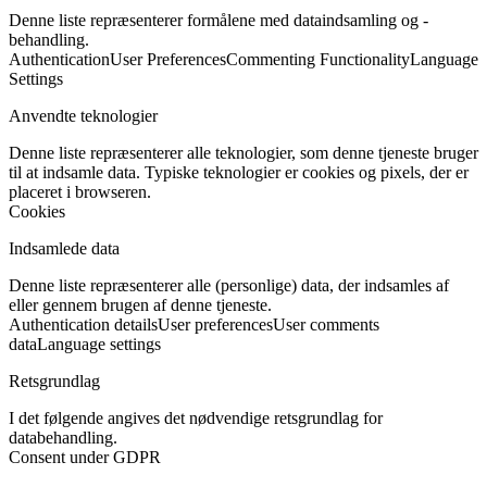
Denne liste repræsenterer formålene med dataindsamling og -
behandling.
Authentication
User Preferences
Commenting Functionality
Language
Settings
Anvendte teknologier
Denne liste repræsenterer alle teknologier, som denne tjeneste bruger
til at indsamle data. Typiske teknologier er cookies og pixels, der er
placeret i browseren.
Cookies
Indsamlede data
Denne liste repræsenterer alle (personlige) data, der indsamles af
eller gennem brugen af denne tjeneste.
Authentication details
User preferences
User comments
data
Language settings
Retsgrundlag
I det følgende angives det nødvendige retsgrundlag for
databehandling.
Consent under GDPR