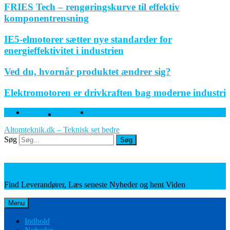
FRIES Tech – rengøringskurve til effektiv
komponentrensning
IE5-elmotorer sætter nye standarder for
energieffektivitet i industrien
Ved du, hvornår produktet ændrer sig?
Elektromotoren er drivkraften bag moderne industri
Facebook
Twitter
Linkedin
Altomteknik.dk – Teknisk set bedre
Søg
Søg
Leverandører, Nyheder og Viden
Find Leverandører, Læs seneste Nyheder og hent Viden
Menu
Indhold