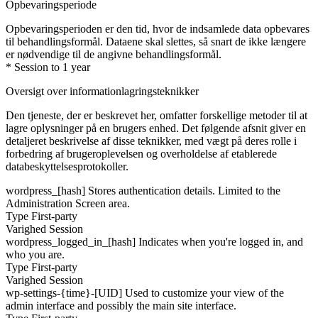
Opbevaringsperiode
Opbevaringsperioden er den tid, hvor de indsamlede data opbevares
til behandlingsformål. Dataene skal slettes, så snart de ikke længere
er nødvendige til de angivne behandlingsformål.
* Session to 1 year
Oversigt over informationlagringsteknikker
Den tjeneste, der er beskrevet her, omfatter forskellige metoder til at
lagre oplysninger på en brugers enhed. Det følgende afsnit giver en
detaljeret beskrivelse af disse teknikker, med vægt på deres rolle i
forbedring af brugeroplevelsen og overholdelse af etablerede
databeskyttelsesprotokoller.
wordpress_[hash]
Stores authentication details. Limited to the
Administration Screen area.
Type
First-party
Varighed
Session
wordpress_logged_in_[hash]
Indicates when you're logged in, and
who you are.
Type
First-party
Varighed
Session
wp-settings-{time}-[UID]
Used to customize your view of the
admin interface and possibly the main site interface.