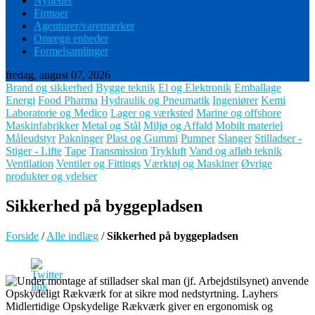
Nyheder
Firmaer
Agenturer/varemærker
Omregn enheder
Formelsamlinger
fredag, august 07, 2026
Brand og sikkerhed
Bygge teknik
El og Elektronik
Emballage
Energi
Food Pharma
Hydraulik og Pneumatik
Ingeniører
Kemi
Laboratorie og Medico
Lager og værksted
Marine og offshore
Maskinfabrikker
Metal og Stål
Miljø og Affald
Mobilt materiel
Måleudstyr
Pakninger
Plast og Gummi
Pumper
Slanger
Stilladser -
Stiger - Lifte
Tape
Transmission
Trykluft
Vand og afløb teknik
Ventilation
Ventiler og Fittings
Værktøj og Maskiner
Øvrige
produkter og ydelser
Sikkerhed på byggepladsen
Forside
/
Alle indlæg
/
Sikkerhed på byggepladsen