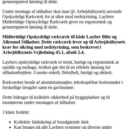
Under montage af stilladser skal man (jf. Arbejdstilsynet) anvende
Opskydeligt Rækværk for at sikre mod nedstyrtning. Layhers
Midlertidige Opskydelige Rækværk giver en ergonomisk og
gennemprøvet løsning til dette.
Midlertidigt Opskydeligt rækværk til både Layher Blitz og
Allround Stilladser. Dette rækværk lever op til Arbejdstilsynets
krav for sikring mod nedstyrtning, som beskrevet i
Arbejdtilsynets-Vejledning 45.1, afsnit 2.4.
Layhers opskydelige rækværk er nemt, hurtigt og ergonomisk at
opstille og nedtage, hvilket gør det til en effektiv løsning for
stilladsarbejdere. Ganske enkelt, fleksibelt, hurtigt og sikkert.
Rækværket består af aluminiumssøjler, teleskopérbar horisontaler i
forskellige længder samt en gavlramme.
Dette bidrager til kollektiv sikkerhed på byggepladser og til
montørerne under montagen af stilladset.
3 klare fordele:
Kollektiv faldsikring af forudgående dæk
Kan bruges på alle Layhers systemer og diverse andre