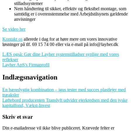
stilladssystemer
Nem håndtering til sikker, effektiv og fleksibel montage, som
samtidig er i overenstemmelse med Arbejdstilsynets gældende
anvisninger
Se video her
Kontakt os
allerede i dag for at høre mere om vores innovative
løsninger på tlf. 69 15 74 00 eller via e-mail på info@layher.dk
LÆS også: Gør dine Layher systemstilladser synlige med vores
reflekser
Layher ApS's Firmaprofil
Indlægsnavigation
En bæredygtig kombination – igus tester med succes plastlejer med
træaksler
Løftebord producenten Translyft udvider ejerkredsen med den jyske
kapitalfond, Vækst-Invest
Skriv et svar
Din e-mailadresse vil ikke blive publiceret.
Krævede felter er