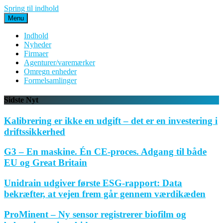
Spring til indhold
Menu
Indhold
Nyheder
Firmaer
Agenturer/varemærker
Omregn enheder
Formelsamlinger
Sidste Nyt
Kalibrering er ikke en udgift – det er en investering i
driftssikkerhed
G3 – En maskine. Én CE-proces. Adgang til både
EU og Great Britain
Unidrain udgiver første ESG-rapport: Data
bekræfter, at vejen frem går gennem værdikæden
ProMinent – Ny sensor registrerer biofilm og