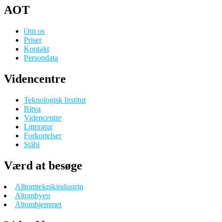
AOT
Om os
Priser
Kontakt
Persondata
Videncentre
Teknologisk Institut
Bitva
Videncentre
Litteratur
Forkortelser
Ståbi
Værd at besøge
Alltomteknikindustrin
Altombyen
Altomhjemmet