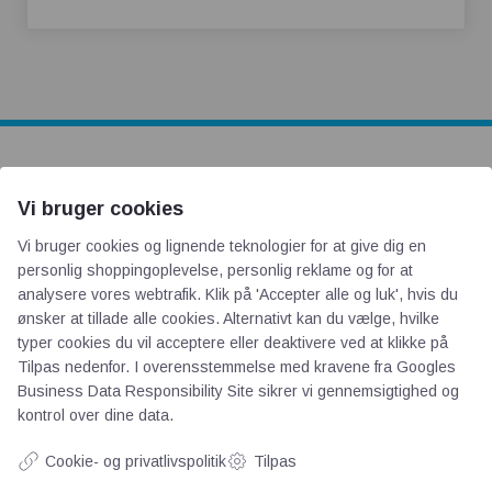
AOT
Vi bruger cookies
Vi bruger cookies og lignende teknologier for at give dig en
Om os
personlig shoppingoplevelse, personlig reklame og for at
Priser
analysere vores webtrafik. Klik på 'Accepter alle og luk', hvis du
Kontakt
ønsker at tillade alle cookies. Alternativt kan du vælge, hvilke
Persondata
typer cookies du vil acceptere eller deaktivere ved at klikke på
Tilpas nedenfor. I overensstemmelse med kravene fra
Googles
Business Data Responsibility Site
sikrer vi gennemsigtighed og
Videncentre
kontrol over dine data.
Cookie- og privatlivspolitik
Tilpas
Teknologisk Institut