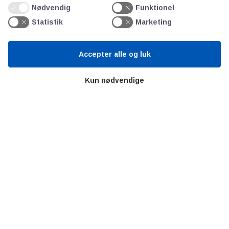
Bitva
Nødvendig
Funktionel
Videncentre
Statistik
Marketing
Litteratur
Forkortelser
Accepter alle og luk
Ståbi
Kun nødvendige
Værd at besøge
Alltomteknikindustrin
Altombyen
Altomhjemmet
Lidt af hvert…
Omregn enheder – udvalgte måleenheder
Ingeniørens Indkøbsbog