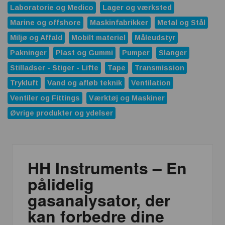
Laboratorie og Medico
Lager og værksted
Marine og offshore
Maskinfabrikker
Metal og Stål
Miljø og Affald
Mobilt materiel
Måleudstyr
Pakninger
Plast og Gummi
Pumper
Slanger
Stilladser - Stiger - Lifte
Tape
Transmission
Trykluft
Vand og afløb teknik
Ventilation
Ventiler og Fittings
Værktøj og Maskiner
Øvrige produkter og ydelser
HH Instruments – En
pålidelig
gasanalysator, der
kan forbedre dine