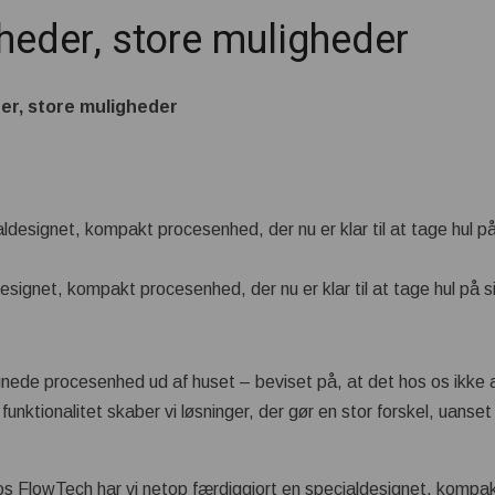
der, store muligheder
, store muligheder
signet, kompakt procesenhed, der nu er klar til at tage hul på s
gnede procesenhed ud af huset – beviset på, at det hos os ikke a
nktionalitet skaber vi løsninger, der gør en stor forskel, uanset
 Hos FlowTech har vi netop færdiggjort en specialdesignet, kompa