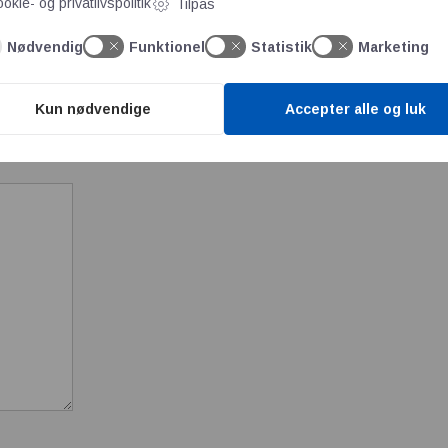
okie- og privatlivspolitik
Tilpas
Nødvendig
Funktionel
Statistik
Marketing
ter er
Kun nødvendige
Accepter alle og luk