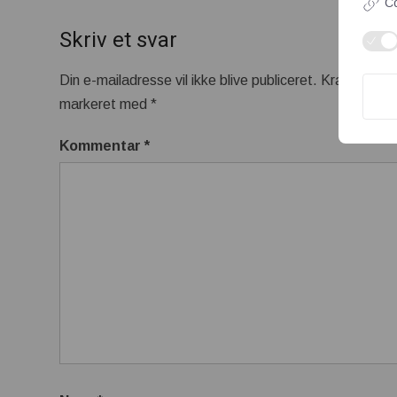
Co
Skriv et svar
Din e-mailadresse vil ikke blive publiceret.
Krævede fel
markeret med
*
Kommentar
*