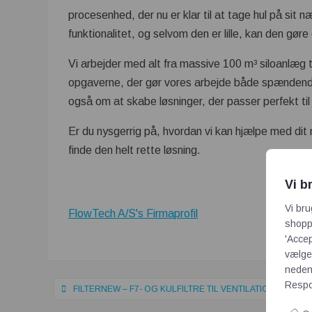
procesenhed, der nu er klar til at tage hul på sit 
funktionalitet, og selvom den er lille, kan den gøre 
Vi arbejder med alt fra massive 100 m³ siloanlæg 
opgaverne, der gør vores arbejde både spændende 
også om at skabe løsninger, der passer perfekt ti
Er du nysgerrig på, hvordan vi kan hjælpe med dit 
finde den helt rette løsning.
Vi b
Vi bru
FlowTech A/S's Firmaprofil
shoppi
'Accep
vælge,
neden
Indlægsnavigation
Respon
FILTERNEW – F7- OG KULFILTRE TIL VENTILATIONSANLÆ