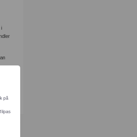
 i
ndler
kan
ik på
Tilpas
ENTIL?