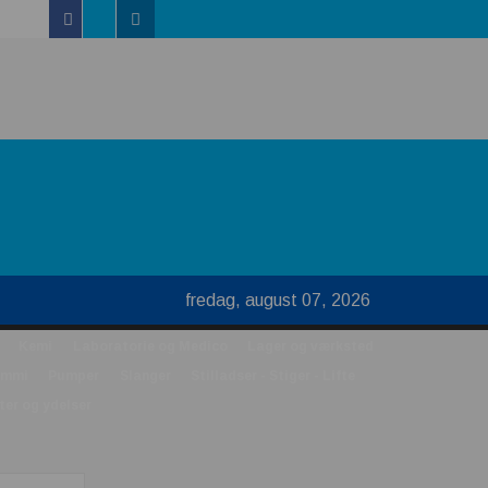
Facebook
Linkedin
Twitter
 se
fredag, august 07, 2026
Kemi
Laboratorie og Medico
Lager og værksted
ummi
Pumper
Slanger
Stilladser - Stiger - Lifte
ter og ydelser