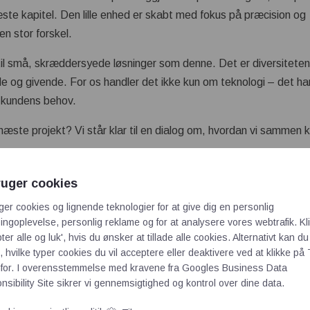
næste kapitel. Den lille enhed er skabt med fokus på præcision og
en stor forskel.
til små, skræddersyede løsninger som denne. Det er diversiteten
og givende. For os handler det ikke kun om teknologi – det ha
l kundens behov.
næste projekt? Vi står klar til en dialog om, hvordan vi sammen 
ruger cookies
ger cookies og lignende teknologier for at give dig en personlig
ngoplevelse, personlig reklame og for at analysere vores webtrafik. Kl
ter alle og luk', hvis du ønsker at tillade alle cookies. Alternativt kan du
 hvilke typer cookies du vil acceptere eller deaktivere ved at klikke på 
for. I overensstemmelse med kravene fra
Googles Business Data
sibility Site
sikrer vi gennemsigtighed og kontrol over dine data.
G
HAR DU BRUG FOR EN ALSIDIG MEMBRAN-MAGNETV