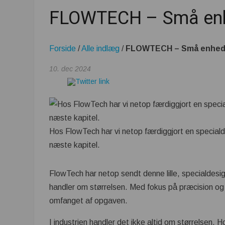
FLOWTECH – Små enhe
Forside
/
Alle indlæg
/
FLOWTECH – Små enheder
10. dec 2024
Hos FlowTech har vi netop færdiggjort en specialde
næste kapitel.
FlowTech har netop sendt denne lille, specialdesi
handler om størrelsen. Med fokus på præcision og fu
omfanget af opgaven.
I industrien handler det ikke altid om størrelsen.