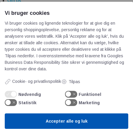
Om os
Priser
Vi bruger cookies
Kontakt
Vi bruger cookies og lignende teknologier for at give dig en
Persondata
personlig shoppingoplevelse, personlig reklame og for at
analysere vores webtrafik. Klik på 'Accepter alle og luk', hvis du
Videncentre
ønsker at tillade alle cookies. Alternativt kan du vælge, hvilke
typer cookies du vil acceptere eller deaktivere ved at klikke på
Tilpas nedenfor. I overensstemmelse med kravene fra
Googles
Teknologisk Institut
Business Data Responsibility Site
sikrer vi gennemsigtighed og
Bitva
kontrol over dine data.
Videncentre
Cookie- og privatlivspolitik
Tilpas
Litteratur
Forkortelser
Nødvendig
Funktionel
Ståbi
Statistik
Marketing
Værd at besøge
Accepter alle og luk