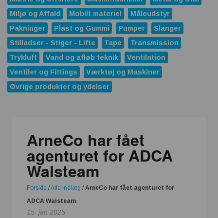
Miljø og Affald
Mobilt materiel
Måleudstyr
Når standardbatterier ikke er nok – så er den rigtige
batteripakke en konkurrencefordel
Pakninger
Plast og Gummi
Pumper
Slanger
Rensning af SPILDEVAND
Stilladser - Stiger - Lifte
Tape
Transmission
Trykluft
Vand og afløb teknik
Ventilation
Krympeflex vs. strømpeflex – hvornår giver hvilken løsning
Ventiler og Fittings
Værktøj og Maskiner
mening?
Øvrige produkter og ydelser
Temperaturmapping dokumenterer det, øjet ikke kan se
Parker lancerer den højst alsidige PE06M-serie med
proportionale trykreduktionsventiler
ArneCo har fået
FRIES Tech – rengøringskurve til effektiv
agenturet for ADCA
komponentrensning
Walsteam
IE5-elmotorer sætter nye standarder for energieffektivitet i
industrien
Forside
/
Alle indlæg
/
ArneCo har fået agenturet for
ADCA Walsteam
15. jan 2025