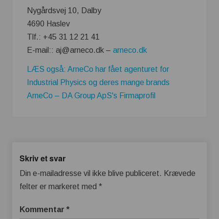
Nygårdsvej 10, Dalby
4690 Haslev
Tlf.: +45 31 12 21 41
E-mail:: aj@arneco.dk –
arneco.dk
LÆS også: ArneCo har fået agenturet for
Industrial Physics og deres mange brands
ArneCo – DA Group ApS's Firmaprofil
Skriv et svar
Din e-mailadresse vil ikke blive publiceret.
Krævede
felter er markeret med
*
Kommentar
*