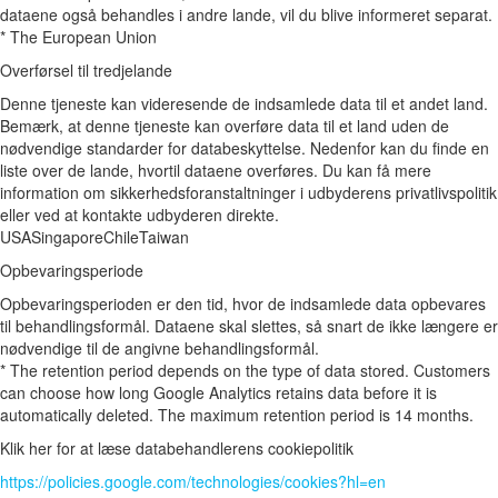
dataene også behandles i andre lande, vil du blive informeret separat.
* The European Union
Overførsel til tredjelande
Denne tjeneste kan videresende de indsamlede data til et andet land.
Bemærk, at denne tjeneste kan overføre data til et land uden de
nødvendige standarder for databeskyttelse. Nedenfor kan du finde en
liste over de lande, hvortil dataene overføres. Du kan få mere
information om sikkerhedsforanstaltninger i udbyderens privatlivspolitik
eller ved at kontakte udbyderen direkte.
USA
Singapore
Chile
Taiwan
Opbevaringsperiode
Opbevaringsperioden er den tid, hvor de indsamlede data opbevares
til behandlingsformål. Dataene skal slettes, så snart de ikke længere er
nødvendige til de angivne behandlingsformål.
* The retention period depends on the type of data stored. Customers
can choose how long Google Analytics retains data before it is
automatically deleted. The maximum retention period is 14 months.
Klik her for at læse databehandlerens cookiepolitik
https://policies.google.com/technologies/cookies?hl=en