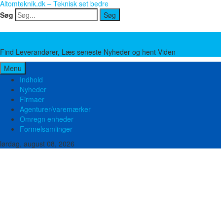
Altomteknik.dk – Teknisk set bedre
Søg
Søg
Leverandører, Nyheder og Viden
Find Leverandører, Læs seneste Nyheder og hent Viden
Menu
Indhold
Nyheder
Firmaer
Agenturer/varemærker
Omregn enheder
Formelsamlinger
lørdag, august 08, 2026
Brand og sikkerhed
Bygge teknik
El og Elektronik
Emballage
Energi
Food Pharma
Hydraulik og Pneumatik
Ingeniører
Kemi
Laboratorie og Medico
Lager og værksted
Marine og offshore
Maskinfabrikker
Metal og Stål
Miljø og Affald
Mobilt materiel
Måleudstyr
Pakninger
Plast og Gummi
Pumper
Slanger
Stilladser - Stiger - Lifte
Tape
Transmission
Trykluft
Vand og afløb teknik
Ventilation
Ventiler og Fittings
Værktøj og Maskiner
Øvrige produkter og ydelser