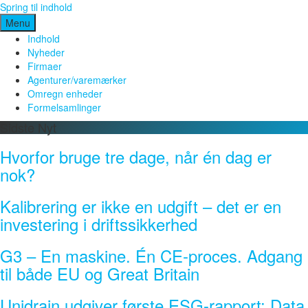
Spring til indhold
Menu
Indhold
Nyheder
Firmaer
Agenturer/varemærker
Omregn enheder
Formelsamlinger
Sidste Nyt
Hvorfor bruge tre dage, når én dag er
nok?
Kalibrering er ikke en udgift – det er en
investering i driftssikkerhed
G3 – En maskine. Én CE-proces. Adgang
til både EU og Great Britain
Unidrain udgiver første ESG-rapport: Data