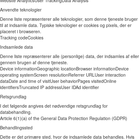
Website Analytics
User Tracking
Data Analysis
Anvendte teknologier
Denne liste repræsenterer alle teknologier, som denne tjeneste bruger
til at indsamle data. Typiske teknologier er cookies og pixels, der er
placeret i browseren.
Tracking code
Cookies
Indsamlede data
Denne liste repræsenterer alle (personlige) data, der indsamles af eller
gennem brugen af denne tjeneste.
Device information
Geographic location
Browser information
Device
operating system
Screen resolution
Referrer URL
User interaction
data
Date and time of visit
User behavior
Pages visited
Online
identifiers
Truncated IP address
User ID
Ad identifier
Retsgrundlag
I det følgende angives det nødvendige retsgrundlag for
databehandling.
Article 6(1)(a) of the General Data Protection Regulation (GDPR)
Behandlingssted
Dette er det primære sted, hvor de indsamlede data behandles. Hvis