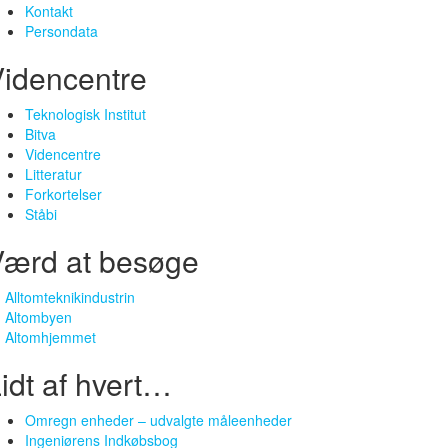
Kontakt
Persondata
idencentre
Teknologisk Institut
Bitva
Videncentre
Litteratur
Forkortelser
Ståbi
Værd at besøge
Alltomteknikindustrin
Altombyen
Altomhjemmet
idt af hvert…
Omregn enheder – udvalgte måleenheder
Ingeniørens Indkøbsbog