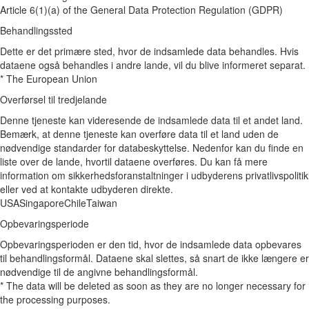
Article 6(1)(a) of the General Data Protection Regulation (GDPR)
Behandlingssted
Dette er det primære sted, hvor de indsamlede data behandles. Hvis
dataene også behandles i andre lande, vil du blive informeret separat.
* The European Union
Overførsel til tredjelande
Denne tjeneste kan videresende de indsamlede data til et andet land.
Bemærk, at denne tjeneste kan overføre data til et land uden de
nødvendige standarder for databeskyttelse. Nedenfor kan du finde en
liste over de lande, hvortil dataene overføres. Du kan få mere
information om sikkerhedsforanstaltninger i udbyderens privatlivspolitik
eller ved at kontakte udbyderen direkte.
USA
Singapore
Chile
Taiwan
Opbevaringsperiode
Opbevaringsperioden er den tid, hvor de indsamlede data opbevares
til behandlingsformål. Dataene skal slettes, så snart de ikke længere er
nødvendige til de angivne behandlingsformål.
* The data will be deleted as soon as they are no longer necessary for
the processing purposes.