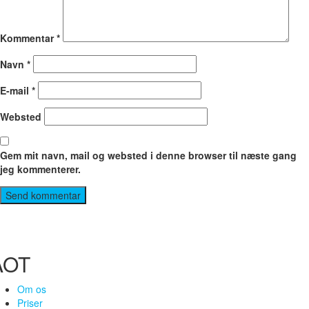
Kommentar
*
Navn
*
E-mail
*
Websted
Gem mit navn, mail og websted i denne browser til næste gang
jeg kommenterer.
AOT
Om os
Priser