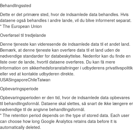
Behandlingssted
Dette er det primære sted, hvor de indsamlede data behandles. Hvis
dataene også behandles i andre lande, vil du blive informeret separat.
* The European Union
Overførsel til tredjelande
Denne tjeneste kan videresende de indsamlede data til et andet land.
Bemærk, at denne tjeneste kan overføre data til et land uden de
nødvendige standarder for databeskyttelse. Nedenfor kan du finde en
liste over de lande, hvortil dataene overføres. Du kan få mere
information om sikkerhedsforanstaltninger i udbyderens privatlivspolitik
eller ved at kontakte udbyderen direkte.
USA
Singapore
Chile
Taiwan
Opbevaringsperiode
Opbevaringsperioden er den tid, hvor de indsamlede data opbevares
til behandlingsformål. Dataene skal slettes, så snart de ikke længere er
nødvendige til de angivne behandlingsformål.
* The retention period depends on the type of stored data. Each user
can choose how long Google Analytics retains data before it is
automatically deleted.