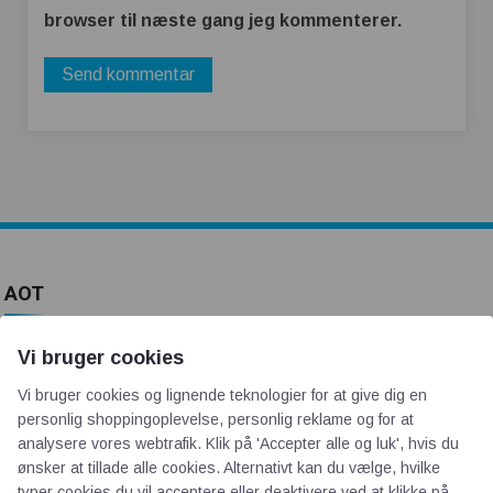
browser til næste gang jeg kommenterer.
AOT
Om os
Vi bruger cookies
Priser
Vi bruger cookies og lignende teknologier for at give dig en
Kontakt
personlig shoppingoplevelse, personlig reklame og for at
Persondata
analysere vores webtrafik. Klik på 'Accepter alle og luk', hvis du
ønsker at tillade alle cookies. Alternativt kan du vælge, hvilke
typer cookies du vil acceptere eller deaktivere ved at klikke på