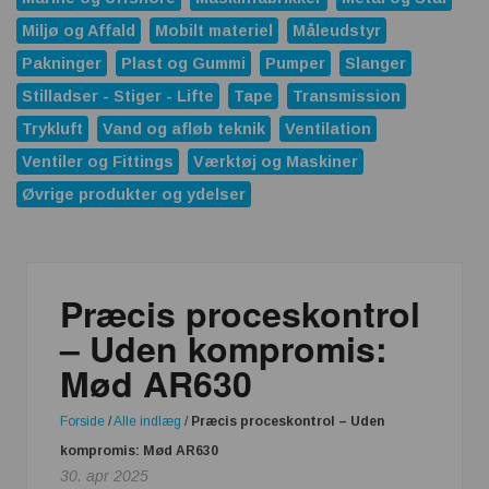
Miljø og Affald
Mobilt materiel
Måleudstyr
Pakninger
Plast og Gummi
Pumper
Slanger
Stilladser - Stiger - Lifte
Tape
Transmission
Trykluft
Vand og afløb teknik
Ventilation
Ventiler og Fittings
Værktøj og Maskiner
Øvrige produkter og ydelser
Præcis proceskontrol
– Uden kompromis:
Mød AR630
Forside
/
Alle indlæg
/
Præcis proceskontrol – Uden
kompromis: Mød AR630
30. apr 2025