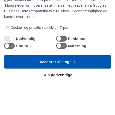
Videncentre
Tilpas nedenfor. I overensstemmelse med kravene fra
Googles
Business Data Responsibility Site
sikrer vi gennemsigtighed og
kontrol over dine data.
Teknologisk Institut
Bitva
Cookie- og privatlivspolitik
Tilpas
Videncentre
Nødvendig
Funktionel
Litteratur
Statistik
Marketing
Forkortelser
Ståbi
Accepter alle og luk
Værd at besøge
Kun nødvendige
Alltomteknikindustrin
Altombyen
Altomhjemmet