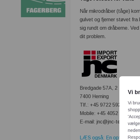
Når mikrodråber (tåge) ko
gulvet og fjerner støvet fra
sig rundt om dråberne. Ved 
dit problem.
Bredgade 57A, 2
Vi b
7400 Herning
Vi bru
Tlf.: +45 9722 5922
shoppi
Mobile: +45 4052 5922
'Accep
E-mail: jnc@jnc-teknik.dk
vælge,
neden
Respon
LÆS også: En optimal snavsk