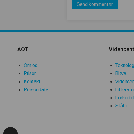
AOT
Videncent
Om os
Teknologi
Priser
Bitva
Kontakt
Videncen
Persondata
Litteratu
Forkorte
Ståbi