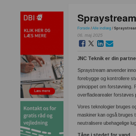
Spraystream 
Forside
/
Alle indlæg
/
Spraystream
06. maj 2025
JNC Teknik er din partne
Spraystream anvender innov
forebygge og kontrollere st
princippet om forstøvning. 
overfladearealer forstøves
Vores teknologier bruges ogs
maskiner kan også bruges ti
neutralisere ubehagelige lu
Tåge i stedet for vand