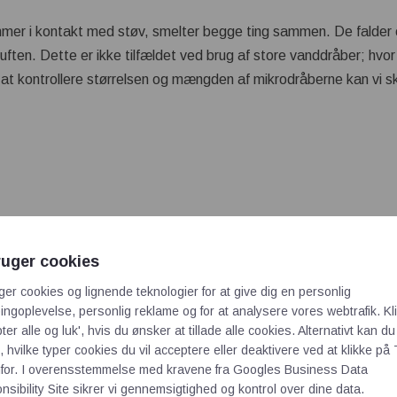
mmer i kontakt med støv, smelter begge ting sammen. De falde
 luften. Dette er ikke tilfældet ved brug af store vanddråber; hv
at kontrollere størrelsen og mængden af ​​mikrodråberne kan vi s
ruger cookies
ger cookies og lignende teknologier for at give dig en personlig
ngoplevelse, personlig reklame og for at analysere vores webtrafik. Kl
ter alle og luk', hvis du ønsker at tillade alle cookies. Alternativt kan du
 hvilke typer cookies du vil acceptere eller deaktivere ved at klikke på 
for. I overensstemmelse med kravene fra
Googles Business Data
sibility Site
sikrer vi gennemsigtighed og kontrol over dine data.
ontrol af dine lastbilhjul