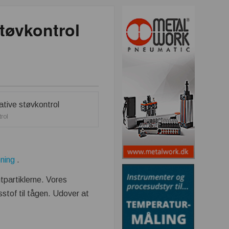
støvkontrol
rol
ning
.
gtpartiklerne. Vores
sstof til tågen. Udover at