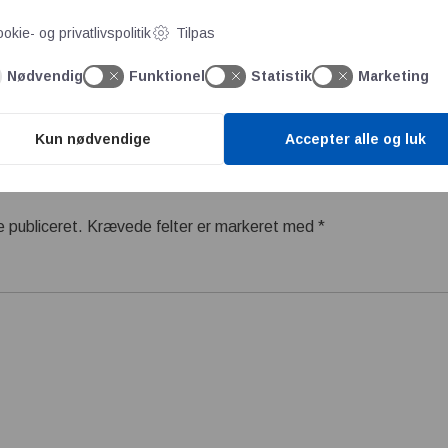
okie- og privatlivspolitik
Tilpas
il
Nødvendig
Funktionel
Statistik
Marketing
Kun nødvendige
Accepter alle og luk
e publiceret.
Krævede felter er markeret med
*