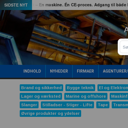
Spring
hed
G3 – En maskine. Én CE-proces. Adgang til både EU og 
SIDSTE NYT
til
indhold
A
Sø
INDHOLD
NYHEDER
FIRMAER
AGENTURER
Brand og sikkerhed
Bygge teknik
El og Elektron
Lager og værksted
Marine og offshore
Maskinf
Slanger
Stilladser - Stiger - Lifte
Tape
Transm
Øvrige produkter og ydelser