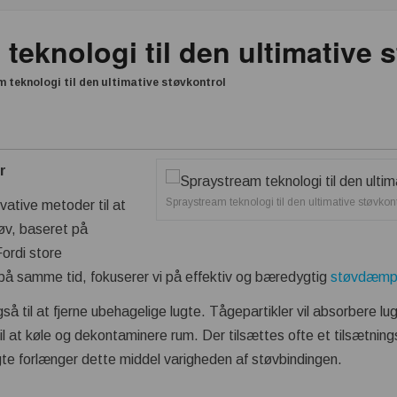
teknologi til den ultimative 
 teknologi til den ultimative støvkontrol
r
Spraystream teknologi til den ultimative støvkont
ative metoder til at
øv, baseret på
Fordi store
 på samme tid, fokuserer vi på effektiv og bæredygtig
støvdæmp
å til at fjerne ubehagelige lugte. Tågepartikler vil absorbere lu
l at køle og dekontaminere rum. Der tilsættes ofte et tilsætning
gte forlænger dette middel varigheden af ​​støvbindingen.