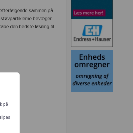
r efterfølgende sammen på
or støvpartiklerne bevæger
kabe den bedste løsning til
ik på
Tilpas