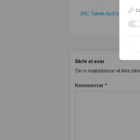
Co
JNC Teknik ApS's Firmaprof
Skriv et svar
Din e-mailadresse vil ikke bliv
Kommentar
*