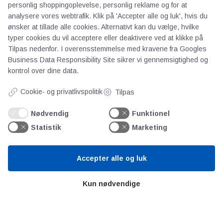
personlig shoppingoplevelse, personlig reklame og for at
AOT
analysere vores webtrafik. Klik på 'Accepter alle og luk', hvis du
ønsker at tillade alle cookies. Alternativt kan du vælge, hvilke
typer cookies du vil acceptere eller deaktivere ved at klikke på
Om os
Tilpas nedenfor. I overensstemmelse med kravene fra
Googles
Priser
Business Data Responsibility Site
sikrer vi gennemsigtighed og
Kontakt
kontrol over dine data.
Persondata
Cookie- og privatlivspolitik
Tilpas
Videncentre
Nødvendig
Funktionel
Statistik
Marketing
Teknologisk Institut
Bitva
Accepter alle og luk
Videncentre
Litteratur
Kun nødvendige
Forkortelser
Ståbi