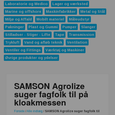
Laboratorie og Medico
Lager og værksted
Marine og offshore
Maskinfabrikker
Metal og Stål
Miljø og Affald
Mobilt materiel
Måleudstyr
Pakninger
Plast og Gummi
Pumper
Slanger
Stilladser - Stiger - Lifte
Tape
Transmission
Trykluft
Vand og afløb teknik
Ventilation
Ventiler og Fittings
Værktøj og Maskiner
Øvrige produkter og ydelser
SAMSON Agrolize
suger fagfolk til på
kloakmessen
Forside
/
Alle indlæg
/
SAMSON Agrolize suger fagfolk til