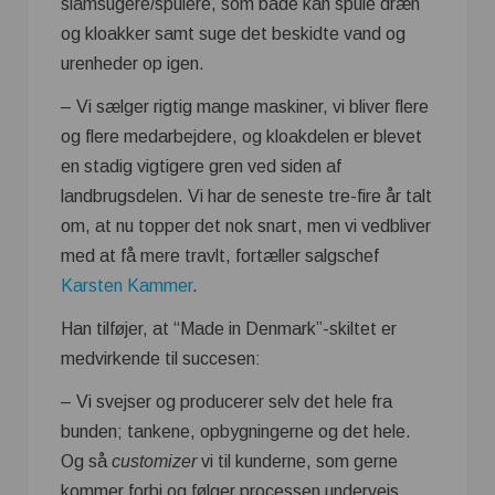
slamsugere/spulere, som både kan spule dræn
og kloakker samt suge det beskidte vand og
urenheder op igen.
– Vi sælger rigtig mange maskiner, vi bliver flere
og flere medarbejdere, og kloakdelen er blevet
en stadig vigtigere gren ved siden af
landbrugsdelen. Vi har de seneste tre-fire år talt
om, at nu topper det nok snart, men vi vedbliver
med at få mere travlt, fortæller salgschef
Karsten Kammer
.
Han tilføjer, at “Made in Denmark”-skiltet er
medvirkende til succesen:
– Vi svejser og producerer selv det hele fra
bunden; tankene, opbygningerne og det hele.
Og så
customizer
vi til kunderne, som gerne
kommer forbi og følger processen undervejs.