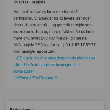
Kvalitet i praksis
Hos UniPoint arbejder vi ikke for at få
certifikater. Vi arbejder for at levere løsninger,
der er til at stole på – og gøre dit arbejde som
installatør lettere og mere effektivt. Vil du høre
mere om, hvordan vi kan hjælpe i dit næste
AVA-projekt? Så tag fat i os på
tlf. 97 17 57 77
eller
mail@unipoint.dk
.
LÆS også: Med ny bæredygtighedsuddannelse
sikrer UniPoint smartere løsninger til el-
installatører
UniPoint A/S's Firmaprofil
Skriv et svar