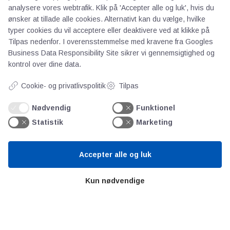
analysere vores webtrafik. Klik på 'Accepter alle og luk', hvis du
ønsker at tillade alle cookies. Alternativt kan du vælge, hvilke
typer cookies du vil acceptere eller deaktivere ved at klikke på
AOT
Tilpas nedenfor. I overensstemmelse med kravene fra
Googles
Business Data Responsibility Site
sikrer vi gennemsigtighed og
Om os
kontrol over dine data.
Priser
Cookie- og privatlivspolitik
Tilpas
Kontakt
Persondata
Nødvendig
Funktionel
Statistik
Marketing
Videncentre
Accepter alle og luk
Teknologisk Institut
Bitva
Kun nødvendige
Videncentre
Litteratur
Forkortelser