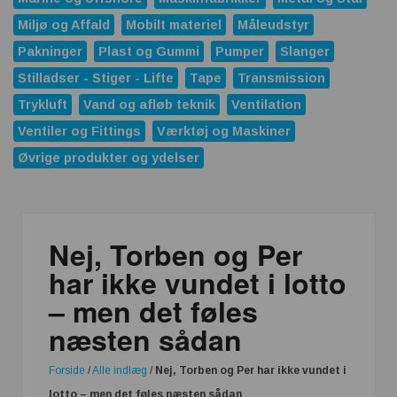
Miljø og Affald
Mobilt materiel
Måleudstyr
Pakninger
Plast og Gummi
Pumper
Slanger
Stilladser - Stiger - Lifte
Tape
Transmission
Trykluft
Vand og afløb teknik
Ventilation
Ventiler og Fittings
Værktøj og Maskiner
Øvrige produkter og ydelser
Nej, Torben og Per
har ikke vundet i lotto
– men det føles
næsten sådan
Forside
/
Alle indlæg
/
Nej, Torben og Per har ikke vundet i
lotto – men det føles næsten sådan