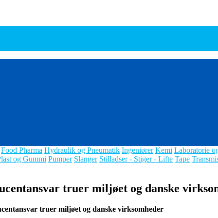
Food Pharma
Hydraulik og Pneumatik
Ingeniører
Kemi
Laboratorie o
Plast og Gummi
Pumper
Slanger
Stilladser - Stiger - Lifte
Tape
Transmi
ducentansvar truer miljøet og danske virks
ucentansvar truer miljøet og danske virksomheder