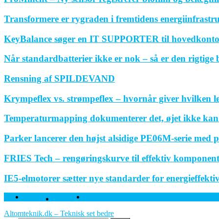
Transformere er rygraden i fremtidens energiinfrastr
KeyBalance søger en IT SUPPORTER til hovedkonto
Når standardbatterier ikke er nok – så er den rigtige
Rensning af SPILDEVAND
Krympeflex vs. strømpeflex – hvornår giver hvilken 
Temperaturmapping dokumenterer det, øjet ikke kan
Parker lancerer den højst alsidige PE06M-serie med p
FRIES Tech – rengøringskurve til effektiv komponen
IE5-elmotorer sætter nye standarder for energieffektivi
Facebook
Twitter
Linkedin
Altomteknik.dk – Teknisk set bedre