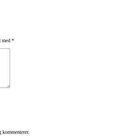
et med
*
eg kommenterer.