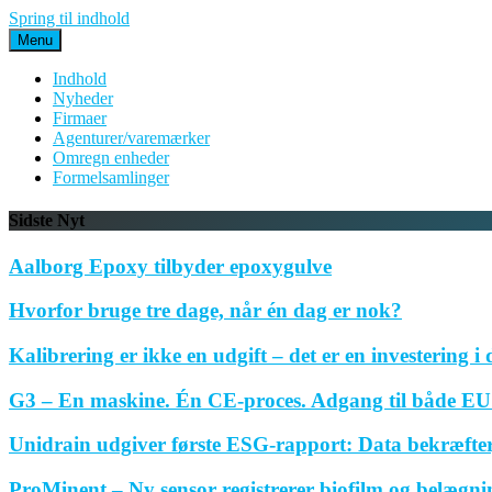
Spring til indhold
Menu
Indhold
Nyheder
Firmaer
Agenturer/varemærker
Omregn enheder
Formelsamlinger
Sidste Nyt
Aalborg Epoxy tilbyder epoxygulve
Hvorfor bruge tre dage, når én dag er nok?
Kalibrering er ikke en udgift – det er en investering i 
G3 – En maskine. Én CE-proces. Adgang til både EU 
Unidrain udgiver første ESG-rapport: Data bekræfte
ProMinent – Ny sensor registrerer biofilm og belægnin