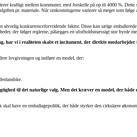
ierer kraftigt mellem kommuner, med forskelle på op til 4000 %. Dett
ften pr. materiale. Når omkostningerne varierer så meget som følge af fo
n alvorlig konkurrenceforvridende faktor. Disse kan sælge emballerede 
der, der følger reglerne, pålægges en uforholdsmæssigt stor byrde med 
ing, har vi i realiteten skabt et incitament, der direkte modarbejd
dere lovgivningen og indføre en model, der:
udenlandske.
ghed til det naturlige valg. Men det kræver en model, der både er 
skal have en emballagepolitik, der både styrker den cirkulære økonomi,