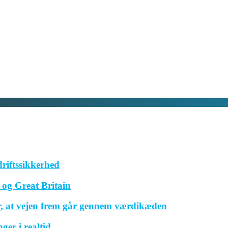
driftssikkerhed
og Great Britain
r, at vejen frem går gennem værdikæden
ger i realtid