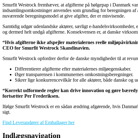
Smurfit Westrock fremhæver, at afgifterne på bølgepap i Danmark var
indsamlingsomkostninger anvendes som grundlag for beregningen af afgi
nuværende beregningsmodel at give afgifter, der er misvisende.
Samtidig udgør udenlandske aktører, særligt e-handelsvirksomheder, e
og dermed helt undgå afgifterne. Konsekvensen er, at danske virksomhe
“Hvis afgifterne ikke afspejler materialernes reelle miljøpåvirkn
CEO for Smurfit Westrock Skandinavien.
Smurfit Westrock opfordrer derfor de danske myndigheder til at revur
Differentierer afgifterne efter materialernes miljøegenskaber.
Øger transparensen i kommunernes omkostningsberegninger.
Sikrer lige konkurrencevilkår for alle aktører, både danske og 
“Korrekt udformede regler kan drive innovation og gøre bæredygti
fortsætter Per Frederiksen.
Ifølge Smurfit Westrock er en sådan ændring afgørende, hvis Danmark 
sigt.
Find Leverandører af Emballager her
Indlægsnavigation