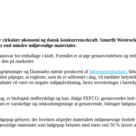
r cirkulær økonomi og dansk konkurrencekraft. Smurfit Westrock o
r end mindre miljøvenlige materialer.
nsvar for emballage i kraft. Formålet er at øge genanvendelsen og re
r den på markedet.
ageløsninger og Danmarks største producent af
bølgepapemballage
, hi
n påpeger, at reglerne, som de er udformet i dag, vil medføre betydel
tatet vil være en negativ miljøpåvirkning, færre investeringer i bæred
rug, er biologisk nedbrydeligt og kan, ifølge FEFCO, genanvendes helt o
, som er vanskelige og omkostningstunge at genanvende, bidrager bølgep
gepap gebyrer, der hverken afspejler materialets miljømæssige fordele 
jøvenlige materialer som bølgepap belastes med mere end 50 % lavere afg