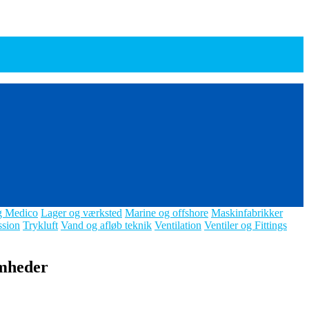
g Medico
Lager og værksted
Marine og offshore
Maskinfabrikker
ssion
Trykluft
Vand og afløb teknik
Ventilation
Ventiler og Fittings
omheder