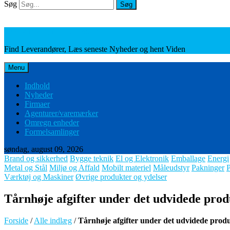
Søg
Søg
Leverandører, Nyheder og Viden
Find Leverandører, Læs seneste Nyheder og hent Viden
Menu
Indhold
Nyheder
Firmaer
Agenturer/varemærker
Omregn enheder
Formelsamlinger
søndag, august 09, 2026
Brand og sikkerhed
Bygge teknik
El og Elektronik
Emballage
Energi
Metal og Stål
Miljø og Affald
Mobilt materiel
Måleudstyr
Pakninger
Værktøj og Maskiner
Øvrige produkter og ydelser
Tårnhøje afgifter under det udvidede pro
Forside
/
Alle indlæg
/
Tårnhøje afgifter under det udvidede prod