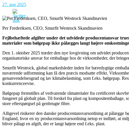
27. aug 2025
Per Frederiksen, CEO, Smurfit Westrock Skandinavien
Fejlbehæftede afgifter under det udvidede producentansvar true
materialer som bølgepap ikke pålægges langt højere omkostninge
Den 1. oktober 2025 træder den nye lovgivning om udvidet producenta
organisatoriske ansvar for emballage hos de virksomheder, der bringe
Smurfit Westrock, global markedsleder inden for bæredygtige emball
nuværende udformning kan få den præcis modsatte effekt. Virksomhede
genanvendelsesgrad og lav klimabelastning, som f.eks. bølgepap. Resul
konkurrenceevne.
Bølgepap fremstilles af vedvarende råmaterialer fra certificeret skovb
fungeret på globalt plan. Til forskel fra plast og kompositemballage
store efterspørgsel på genbrugte fibre.
Alligevel risikerer den danske producentansvarsordning at pålægge bøl
England, hvor en ny producentansvarsordning netop er indført, at mil
bliver pålagt en afgift, der er langt højere end f.eks. plast.