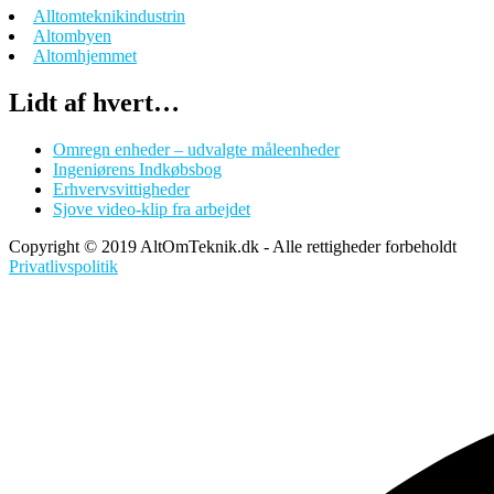
Alltomteknikindustrin
Altombyen
Altomhjemmet
Lidt af hvert…
Omregn enheder – udvalgte måleenheder
Ingeniørens Indkøbsbog
Erhvervsvittigheder
Sjove video-klip fra arbejdet
Copyright © 2019 AltOmTeknik.dk - Alle rettigheder forbeholdt
Privatlivspolitik