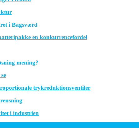
uktur
ret i Bagsværd
 batteripakke en konkurrencefordel
løsning mening?
 se
roportionale trykreduktionsventiler
trensning
tet i industrien