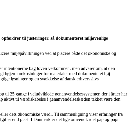
pfordrer til justeringer, så dokumenteret miljøvenlige
ducere miljøpåvirkningen ved at placere både det økonomiske og
lser intentionerne bag loven velkommen, men advarer om, at den
igt højere omkostninger for materialer med dokumenteret høj
ygtige løsninger og en svækkelse af dansk erhvervslivs
p til 25 gange i veludviklede genanvendelsessystemer, der i årtier har
ap aktivt til værdiskabelse i genanvendelseskæden takket være den
eller dets økonomiske værdi. Til sammenligning viser erfaringer fra
ifter end plast. I Danmark er det lige omvendt, idet pap og papir