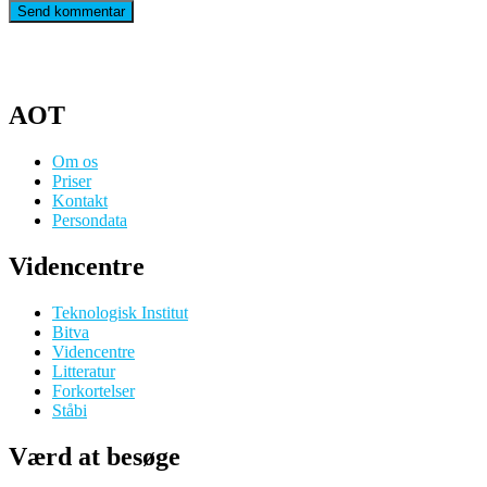
AOT
Om os
Priser
Kontakt
Persondata
Videncentre
Teknologisk Institut
Bitva
Videncentre
Litteratur
Forkortelser
Ståbi
Værd at besøge