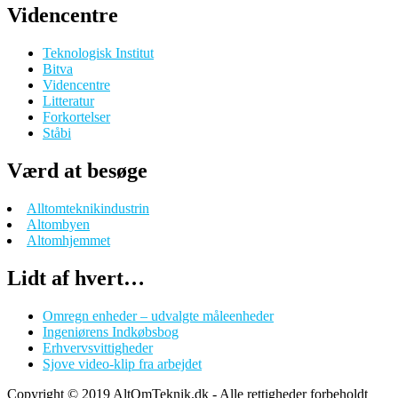
Videncentre
Teknologisk Institut
Bitva
Videncentre
Litteratur
Forkortelser
Ståbi
Værd at besøge
Alltomteknikindustrin
Altombyen
Altomhjemmet
Lidt af hvert…
Omregn enheder – udvalgte måleenheder
Ingeniørens Indkøbsbog
Erhvervsvittigheder
Sjove video-klip fra arbejdet
Copyright © 2019 AltOmTeknik.dk - Alle rettigheder forbeholdt