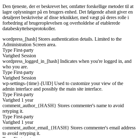
Den tjeneste, der er beskrevet her, omfatter forskellige metoder til at
lagre oplysninger på en brugers enhed. Det følgende afsnit giver en
detaljeret beskrivelse af disse teknikker, med vægt på deres rolle i
forbedring af brugeroplevelsen og overholdelse af etablerede
databeskyttelsesprotokoller.
wordpress_[hash]
Stores authentication details. Limited to the
Administration Screen area.
Type
First-party
Varighed
Session
wordpress_logged_in_[hash]
Indicates when you're logged in, and
who you are.
Type
First-party
Varighed
Session
wp-settings-{time}-[UID]
Used to customize your view of the
admin interface and possibly the main site interface.
Type
First-party
Varighed
1 year
comment_author_{HASH}
Stores commenter's name to avoid
retyping it.
Type
First-party
Varighed
1 year
comment_author_email_{HASH}
Stores commenter's email address
to avoid retyping it.