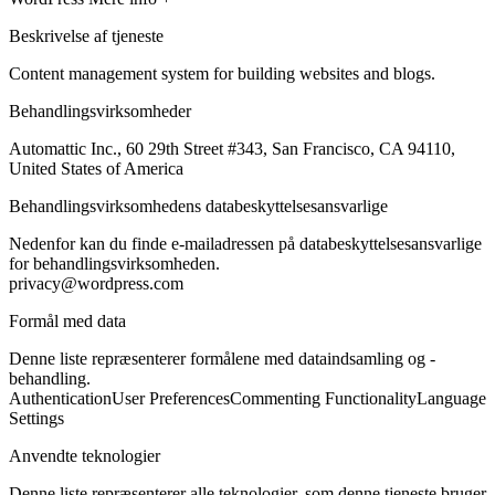
Beskrivelse af tjeneste
Content management system for building websites and blogs.
Behandlingsvirksomheder
Automattic Inc., 60 29th Street #343, San Francisco, CA 94110,
United States of America
Behandlingsvirksomhedens databeskyttelsesansvarlige
Nedenfor kan du finde e-mailadressen på databeskyttelsesansvarlige
for behandlingsvirksomheden.
privacy@wordpress.com
Formål med data
Denne liste repræsenterer formålene med dataindsamling og -
behandling.
Authentication
User Preferences
Commenting Functionality
Language
Settings
Anvendte teknologier
Denne liste repræsenterer alle teknologier, som denne tjeneste bruger