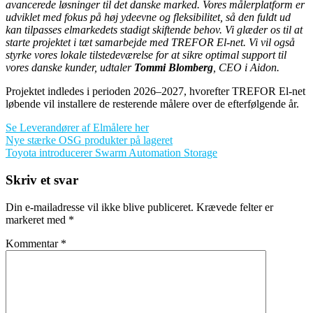
avancerede løsninger til det danske marked. Vores målerplatform er
udviklet med fokus på høj ydeevne og fleksibilitet, så den fuldt ud
kan tilpasses elmarkedets stadigt skiftende behov. Vi glæder os til at
starte projektet i tæt samarbejde med TREFOR El-net. Vi vil også
styrke vores lokale tilstedeværelse for at sikre optimal support til
vores danske kunder, udtaler
Tommi Blomberg
, CEO i Aidon.
Projektet indledes i perioden 2026–2027, hvorefter TREFOR El-net
løbende vil installere de resterende målere over de efterfølgende år.
Se Leverandører af Elmålere her
Indlægsnavigation
Nye stærke OSG produkter på lageret
Toyota introducerer Swarm Automation Storage
Skriv et svar
Din e-mailadresse vil ikke blive publiceret.
Krævede felter er
markeret med
*
Kommentar
*