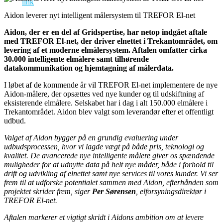
Aidon leverer nyt intelligent målersystem til TREFOR El-net
Aidon, der er en del af Gridspertise, har netop indgået aftale
med TREFOR El-net, der driver elnettet i Trekantområdet, om
levering af et moderne elmålersystem. Aftalen omfatter cirka
30.000 intelligente elmålere samt tilhørende
datakommunikation og hjemtagning af målerdata.
I løbet af de kommende år vil TREFOR El-net implementere de nye
Aidon-målere, der opsættes ved nye kunder og til udskiftning af
eksisterende elmålere. Selskabet har i dag i alt 150.000 elmålere i
Trekantområdet. Aidon blev valgt som leverandør efter et offentligt
udbud.
Valget af Aidon bygger på en grundig evaluering under
udbudsprocessen, hvor vi lagde vægt på både pris, teknologi og
kvalitet. De avancerede nye intelligente målere giver os spændende
muligheder for at udnytte data på helt nye måder, både i forhold til
drift og udvikling af elnettet samt nye services til vores kunder. Vi ser
frem til at udforske potentialet sammen med Aidon, efterhånden som
projektet skrider frem, siger
Per Sørensen
, elforsyningsdirektør i
TREFOR El-net.
Aftalen markerer et vigtigt skridt i Aidons ambition om at levere