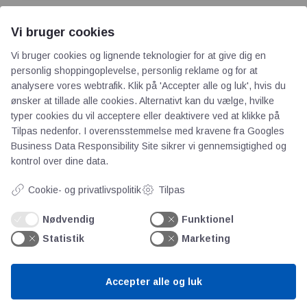
Vi bruger cookies
Vi bruger cookies og lignende teknologier for at give dig en
personlig shoppingoplevelse, personlig reklame og for at
analysere vores webtrafik. Klik på 'Accepter alle og luk', hvis du
AOT
ønsker at tillade alle cookies. Alternativt kan du vælge, hvilke
typer cookies du vil acceptere eller deaktivere ved at klikke på
Om os
Tilpas nedenfor. I overensstemmelse med kravene fra
Googles
Business Data Responsibility Site
sikrer vi gennemsigtighed og
Priser
kontrol over dine data.
Kontakt
Persondata
Cookie- og privatlivspolitik
Tilpas
Nødvendig
Funktionel
Videncentre
Statistik
Marketing
Teknologisk Institut
Accepter alle og luk
Bitva
Videncentre