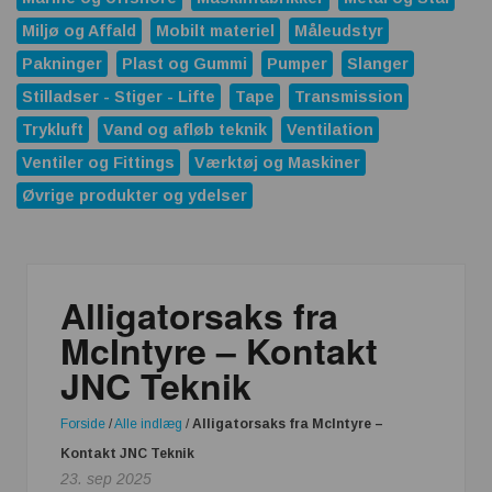
Miljø og Affald
Mobilt materiel
Måleudstyr
Pakninger
Plast og Gummi
Pumper
Slanger
Stilladser - Stiger - Lifte
Tape
Transmission
Trykluft
Vand og afløb teknik
Ventilation
Ventiler og Fittings
Værktøj og Maskiner
Øvrige produkter og ydelser
Alligatorsaks fra
McIntyre – Kontakt
JNC Teknik
Forside
/
Alle indlæg
/
Alligatorsaks fra McIntyre –
Kontakt JNC Teknik
23. sep 2025