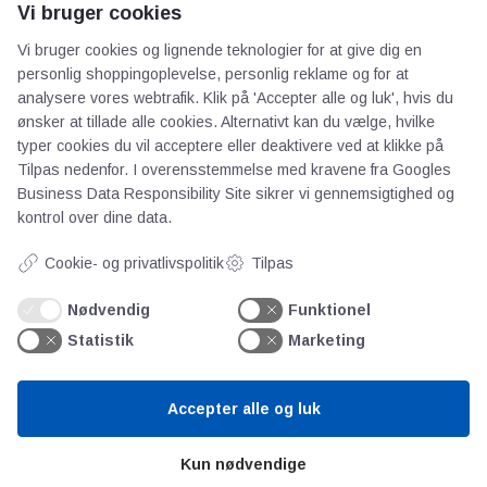
Vi bruger cookies
AOT
Vi bruger cookies og lignende teknologier for at give dig en
personlig shoppingoplevelse, personlig reklame og for at
Om os
analysere vores webtrafik. Klik på 'Accepter alle og luk', hvis du
ønsker at tillade alle cookies. Alternativt kan du vælge, hvilke
Priser
typer cookies du vil acceptere eller deaktivere ved at klikke på
Kontakt
Tilpas nedenfor. I overensstemmelse med kravene fra
Googles
Persondata
Business Data Responsibility Site
sikrer vi gennemsigtighed og
kontrol over dine data.
Videncentre
Cookie- og privatlivspolitik
Tilpas
Nødvendig
Funktionel
Teknologisk Institut
Statistik
Marketing
Bitva
Videncentre
Litteratur
Accepter alle og luk
Forkortelser
Ståbi
Kun nødvendige