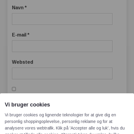
Navn
*
E-mail
*
Websted
Gem mit navn, mail og websted i denne
Vi bruger cookies
browser til næste gang jeg kommenterer.
Vi bruger cookies og lignende teknologier for at give dig en
personlig shoppingoplevelse, personlig reklame og for at
analysere vores webtrafik. Klik på 'Accepter alle og luk', hvis du