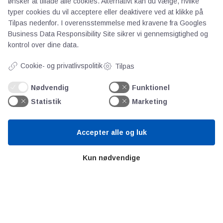
ønsker at tillade alle cookies. Alternativt kan du vælge, hvilke
typer cookies du vil acceptere eller deaktivere ved at klikke på
Tilpas nedenfor. I overensstemmelse med kravene fra
Googles
Business Data Responsibility Site
sikrer vi gennemsigtighed og
kontrol over dine data.
Cookie- og privatlivspolitik
Tilpas
AOT
Nødvendig
Funktionel
Statistik
Marketing
Om os
Priser
Kontakt
Accepter alle og luk
Persondata
Kun nødvendige
Videncentre
Teknologisk Institut
Bitva