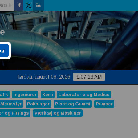
bekræfter, at vejen frem går gennem værdikæden
ProMinent 
Facebook
Linkedin
Twitter
re
øg
lørdag, august 08, 2026
1:07:14 AM
atik
Ingeniører
Kemi
Laboratorie og Medico
åleudstyr
Pakninger
Plast og Gummi
Pumper
er og Fittings
Værktøj og Maskiner