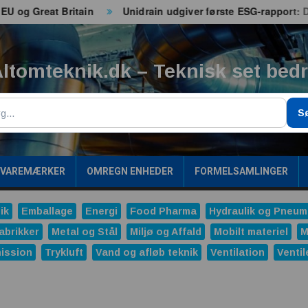
 Great Britain
Unidrain udgiver første ESG-rapport: Data 
ltomteknik.dk – Teknisk set bed
g
S
/VAREMÆRKER
OMREGN ENHEDER
FORMELSAMLINGER
ik
Emballage
Energi
Food Pharma
Hydraulik og Pneum
abrikker
Metal og Stål
Miljø og Affald
Mobilt materiel
M
ission
Trykluft
Vand og afløb teknik
Ventilation
Ventil