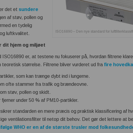
er det et
sundere
en af støv, pollen og
ermed en tydelig
ISO16890 – Den nye standard for luftfilterklassif
g luftkvalitet.
 dit hjem og miljøet
d ISO16890 er, at testene nu fokuserer på, hvordan filtrene klare
 teoretisk størrelse. Filtrene bliver vurderet ud fra
fire hovedk
rtikler, som kan trænge dybt ind i lungerne.
 som ofte stammer fra trafik og brændeovne.
om støv, pollen og skidt.
er fjerner under 50 % af PM10-partikler.
sikrer standarden en mere præcis og praktisk klassificering af hv
ige ventilationsfilter til netop dit behov. Det gør det lettere at b
 ifølge WHO er en af de største trusler mod folkesundhed