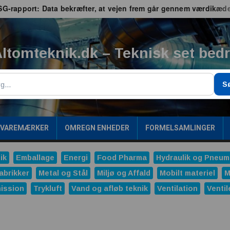
port: Data bekræfter, at vejen frem går gennem værdikæden
ltomteknik.dk – Teknisk set bed
g
S
/VAREMÆRKER
OMREGN ENHEDER
FORMELSAMLINGER
ik
Emballage
Energi
Food Pharma
Hydraulik og Pneum
abrikker
Metal og Stål
Miljø og Affald
Mobilt materiel
M
ission
Trykluft
Vand og afløb teknik
Ventilation
Ventil