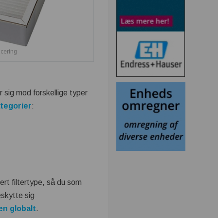
icering
r sig mod forskellige typer
ategorier
:
ert filtertype, så du som
eskytte sig
en globalt
.