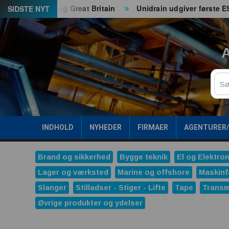
Spring
 både EU og Great Britain
Unidrain udgiver første ESG-rap
SIDSTE NYT
til
indhold
A
Sø
INDHOLD
NYHEDER
FIRMAER
AGENTURER
Brand og sikkerhed
Bygge teknik
El og Elektron
Lager og værksted
Marine og offshore
Maskinf
Slanger
Stilladser - Stiger - Lifte
Tape
Transm
Øvrige produkter og ydelser