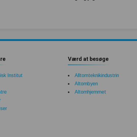
re
Værd at besøge
sk Institut
Alltomteknikindustrin
Altombyen
tre
Altomhjemmet
r
lser