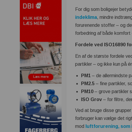
For dig som boligejer betyd
indeklima
, mindre indtræng
forurenende stoffer – og d
forbedring af både komfort o
Fordele ved ISO16890 for
En af de største fordele ve
partikler – og ikke kun på én
PM1
– de allermindste pa
PM2.5
– fine partikler,
PM10
– grove partikler s
ISO Grov
– for filtre, d
Ved at bruge disse grupper 
forbruger kan vælge det rigt
mod
luftforurening, som