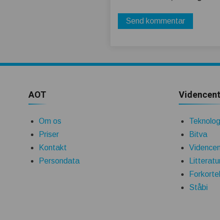
AOT
Videncent
Om os
Teknologi
Priser
Bitva
Kontakt
Videncen
Persondata
Litteratu
Forkorte
Ståbi