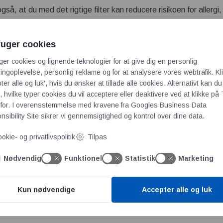
gså, at du med det rigtige filter kan reducere risikoen for allerg
unødige partikler i luften.
90 og den gamle EN779-standard
ruger cookies
andard kun målte filterets evne til at fange partikler på 0,4 µm
ger cookies og lignende teknologier for at give dig en personlig
– og dermed under langt mere realistiske forhold. Det betyder, at
ngoplevelse, personlig reklame og for at analysere vores webtrafik. Kl
deres produkter præsterer mod både små og store partikler.
ter alle og luk', hvis du ønsker at tillade alle cookies. Alternativt kan du
 hvilke typer cookies du vil acceptere eller deaktivere ved at klikke på 
 G4 og F7, findes derfor ikke længere i den nye standard. I ste
for. I overensstemmelse med kravene fra
Googles Business Data
 som viser, hvor stor en andel af partiklerne i en bestemt større
sibility Site
sikrer vi gennemsigtighed og kontrol over dine data.
okie- og privatlivspolitik
Tilpas
ttere at sammenligne filtre på tværs af producenter, fordi testre
Nødvendig
Funktionel
Statistik
Marketing
erNew anvendes for eksempel kun ISO16890-godkendte ventilations
og produceret under grøn energi – en løsning, der både beskytte
Kun nødvendige
Accepter alle og luk
FilterNew her