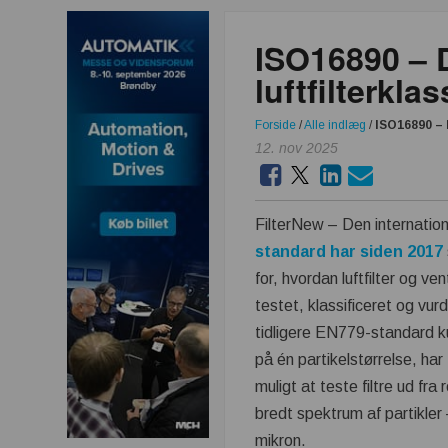
ISO16890 – 
luftfilterklas
Forside
/
Alle indlæg
/
ISO16890 – 
12. nov 2025
FilterNew – Den internatio
standard har siden 2017
for, hvordan luftfilter og vent
testet, klassificeret og vur
tidligere EN779-standard ku
på én partikelstørrelse, ha
muligt at teste filtre ud fra 
bredt spektrum af partikler 
mikron.