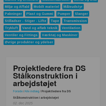
Miljø og Affald
Mobilt materiel
Måleudstyr
Pakninger
Plast og Gummi
Pumper
Slanger
Stilladser - Stiger - Lifte
Tape
Transmission
Trykluft
Vand og afløb teknik
Ventilation
Ventiler og Fittings
Værktøj og Maskiner
Øvrige produkter og ydelser
Projektledere fra DS
Stålkonstruktion i
arbejdstøjet
Forside
/
Alle indlæg
/
Projektledere fra DS
Stålkonstruktion i arbejdstøjet
02. dec 2025