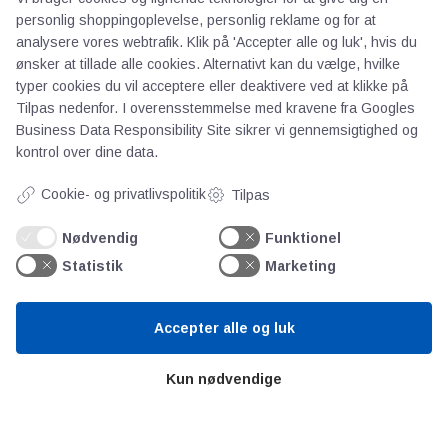
personlig shoppingoplevelse, personlig reklame og for at
Om os
analysere vores webtrafik. Klik på 'Accepter alle og luk', hvis du
Priser
ønsker at tillade alle cookies. Alternativt kan du vælge, hvilke
typer cookies du vil acceptere eller deaktivere ved at klikke på
Kontakt
Tilpas nedenfor. I overensstemmelse med kravene fra
Googles
Persondata
Business Data Responsibility Site
sikrer vi gennemsigtighed og
kontrol over dine data.
Videncentre
Cookie- og privatlivspolitik
Tilpas
Teknologisk Institut
Nødvendig
Funktionel
Bitva
Statistik
Marketing
Videncentre
Litteratur
Accepter alle og luk
Forkortelser
Ståbi
Kun nødvendige
Værd at besøge