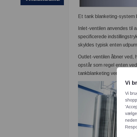
Et tank blanketing-system be
Inlet-ventilen anvendes til a
specificerede indstillingstry
skyldes typisk enten udpump
Outlet-ventilen åbner ved, h
opstår som regel enten ved 
tankblanketing ventiler ikk
Vi b
Vi bru
shoppi
'Accep
vælge,
neden
Respon