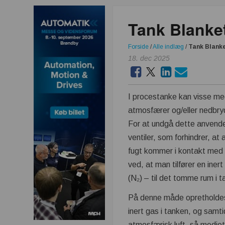
Tank Blanket
Forside
/
Alle indlæg
/
Tank Blanke
18. dec 2025
I procestanke kan visse me
atmosfærer og/eller nedbryd
For at undgå dette anvende
ventiler, som forhindrer, at
fugt kommer i kontakt med
ved, at man tilfører en iner
(N₂) – til det tomme rum i 
På denne måde opretholdes 
inert gas i tanken, og samt
atmosfærisk luft, så medie