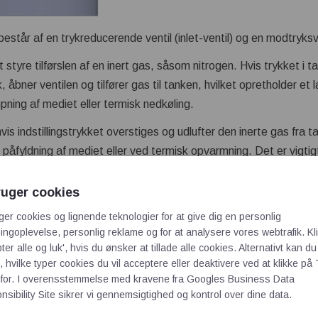
står af en trykreducerende ventil (inlet-ventil) og en modtryksven
t styre tilførslen af en inert gas, såsom nitrogen. Hvis trykket i 
k, åbner ventilen og tilfører gas til tanken, hvilket opretholder et 
ning af mediet eller termisk nedkøling.
vis indstillingstrykket overstiges og udlufter den inerte gas fra 
påfyldning af mediet eller ved termisk opvarmning. Det er vigti
e kan fungere som en sikkerhedsventil for tanken.
ruger cookies
ger cookies og lignende teknologier for at give dig en personlig
ngoplevelse, personlig reklame og for at analysere vores webtrafik. Kl
ter alle og luk', hvis du ønsker at tillade alle cookies. Alternativt kan du
 hvilke typer cookies du vil acceptere eller deaktivere ved at klikke på 
for. I overensstemmelse med kravene fra
Googles Business Data
sibility Site
sikrer vi gennemsigtighed og kontrol over dine data.