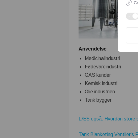
Co
Anvendelse
Medicinalindustri
Fødevareindustri
GAS kunder
Kemisk industri
Olie industrien
Tank bygger
LÆS også: Hvordan store 
Tank Blanketing Ventiler's F