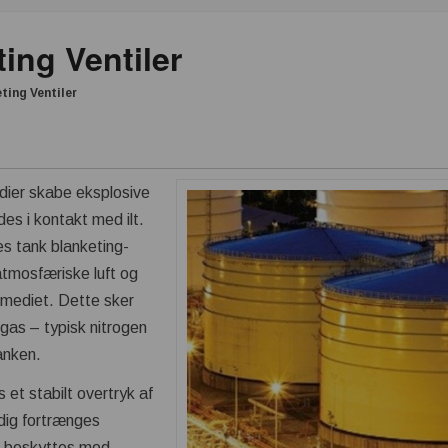
ing Ventiler
ting Ventiler
dier skabe eksplosive
es i kontakt med ilt.
s tank blanketing-
 atmosfæriske luft og
 mediet. Dette sker
t gas – typisk nitrogen
tanken.
et stabilt overtryk af
idig fortrænges
t beskyt­tes mod