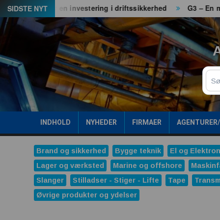
Spring
 – det er en investering i driftssikkerhed
G3 – En maskine. 
SIDSTE NYT
til
indhold
A
Sø
INDHOLD
NYHEDER
FIRMAER
AGENTURER
Brand og sikkerhed
Bygge teknik
El og Elektron
Lager og værksted
Marine og offshore
Maskinf
Slanger
Stilladser - Stiger - Lifte
Tape
Transm
Øvrige produkter og ydelser