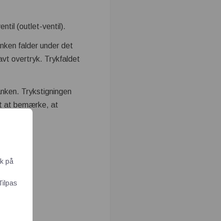
til (outlet-ventil).
tanken falder under det
lavt overtryk. Trykfaldet
tanken. Trykstigningen
gt at bemærke, at
ik på
Tilpas