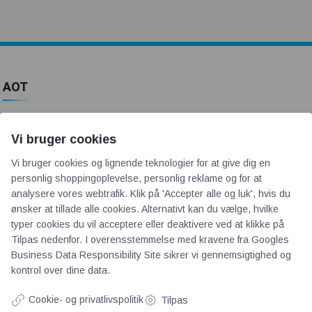
AOT
Om os
Vi bruger cookies
Priser
Kontakt
Vi bruger cookies og lignende teknologier for at give dig en
personlig shoppingoplevelse, personlig reklame og for at
Persondata
analysere vores webtrafik. Klik på 'Accepter alle og luk', hvis du
ønsker at tillade alle cookies. Alternativt kan du vælge, hvilke
Videncentre
typer cookies du vil acceptere eller deaktivere ved at klikke på
Tilpas nedenfor. I overensstemmelse med kravene fra
Googles
Business Data Responsibility Site
sikrer vi gennemsigtighed og
Teknologisk Institut
kontrol over dine data.
Bitva
Cookie- og privatlivspolitik
Tilpas
Videncentre