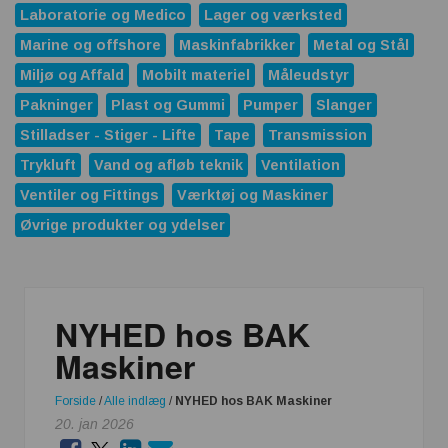
Laboratorie og Medico
Lager og værksted
Marine og offshore
Maskinfabrikker
Metal og Stål
Miljø og Affald
Mobilt materiel
Måleudstyr
Pakninger
Plast og Gummi
Pumper
Slanger
Stilladser - Stiger - Lifte
Tape
Transmission
Trykluft
Vand og afløb teknik
Ventilation
Ventiler og Fittings
Værktøj og Maskiner
Øvrige produkter og ydelser
NYHED hos BAK
Maskiner
Forside
/
Alle indlæg
/
NYHED hos BAK Maskiner
20. jan 2026