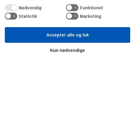
Litteratur
Nødvendig
Funktionel
Forkortelser
Statistik
Marketing
Ståbi
Accepter alle og luk
Værd at besøge
Kun nødvendige
Alltomteknikindustrin
Altombyen
Altomhjemmet
Lidt af hvert…
Omregn enheder – udvalgte måleenheder
Ingeniørens Indkøbsbog
Erhvervsvittigheder
Sjove video-klip fra arbejdet