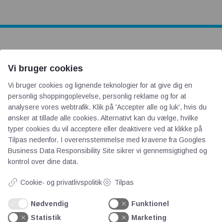
AOT
Vi bruger cookies
Om os
Vi bruger cookies og lignende teknologier for at give dig en
personlig shoppingoplevelse, personlig reklame og for at
Priser
analysere vores webtrafik. Klik på 'Accepter alle og luk', hvis du
Kontakt
ønsker at tillade alle cookies. Alternativt kan du vælge, hvilke
Persondata
typer cookies du vil acceptere eller deaktivere ved at klikke på
Tilpas nedenfor. I overensstemmelse med kravene fra
Googles
Business Data Responsibility Site
sikrer vi gennemsigtighed og
Videncentre
kontrol over dine data.
Cookie- og privatlivspolitik
Tilpas
Teknologisk Institut
Bitva
Nødvendig
Funktionel
Videncentre
Statistik
Marketing