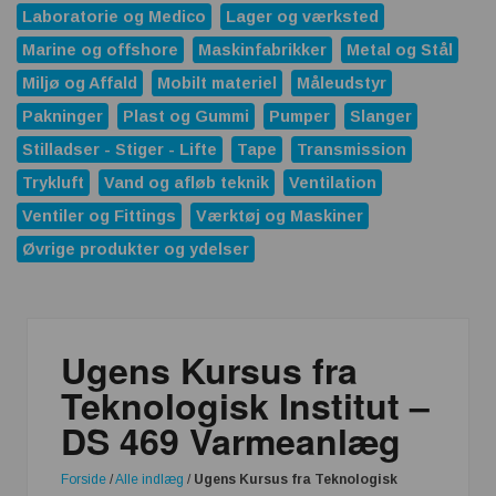
Laboratorie og Medico
Lager og værksted
Marine og offshore
Maskinfabrikker
Metal og Stål
Miljø og Affald
Mobilt materiel
Måleudstyr
Pakninger
Plast og Gummi
Pumper
Slanger
Stilladser - Stiger - Lifte
Tape
Transmission
Trykluft
Vand og afløb teknik
Ventilation
Ventiler og Fittings
Værktøj og Maskiner
Øvrige produkter og ydelser
Ugens Kursus fra
Teknologisk Institut –
DS 469 Varmeanlæg
Forside
/
Alle indlæg
/
Ugens Kursus fra Teknologisk