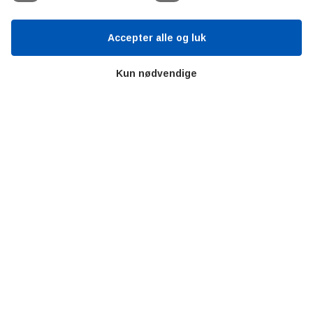
Litteratur
Forkortelser
Accepter alle og luk
Ståbi
Kun nødvendige
Værd at besøge
Alltomteknikindustrin
Altombyen
Altomhjemmet
Lidt af hvert…
Omregn enheder – udvalgte måleenheder
Ingeniørens Indkøbsbog
Erhvervsvittigheder
Sjove video-klip fra arbejdet