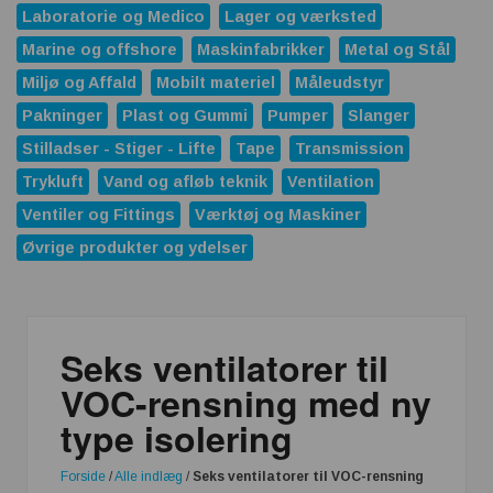
Laboratorie og Medico
Lager og værksted
Marine og offshore
Maskinfabrikker
Metal og Stål
Miljø og Affald
Mobilt materiel
Måleudstyr
Pakninger
Plast og Gummi
Pumper
Slanger
Stilladser - Stiger - Lifte
Tape
Transmission
Trykluft
Vand og afløb teknik
Ventilation
Ventiler og Fittings
Værktøj og Maskiner
Øvrige produkter og ydelser
Seks ventilatorer til
VOC-rensning med ny
type isolering
Forside
/
Alle indlæg
/
Seks ventilatorer til VOC-rensning