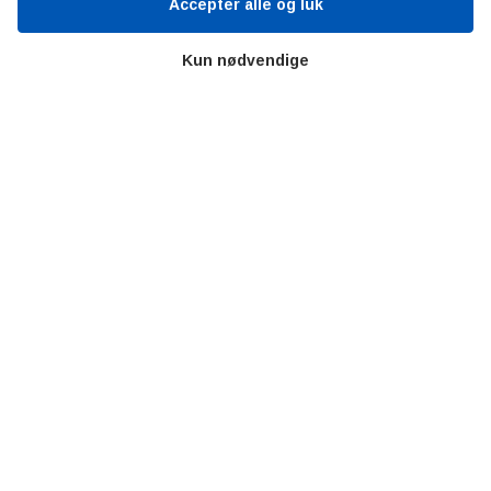
Accepter alle og luk
Litteratur
Forkortelser
Kun nødvendige
Ståbi
Værd at besøge
Alltomteknikindustrin
Altombyen
Altomhjemmet
Lidt af hvert…
Omregn enheder – udvalgte måleenheder
Ingeniørens Indkøbsbog
Erhvervsvittigheder
Sjove video-klip fra arbejdet