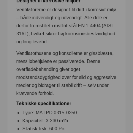
Designet til korrosive miljøer
Ventilatorerne er designet til drift i korrosivt miljø
– både indvendigt og udvendigt. Alle dele er
derfor fremstillet i rustfrit stål EN 1.4404 (AISI
316L), hvilket sikrer høj korrosionsbestandighed
og lang levetid.
Ventilatorhusene og konsollerne er glasblæste,
mens løbehjulene er passiverede. Denne
overfladebehandling giver øget
modstandsdygtighed over for slid og aggressive
medier og bidrager til stabil drift – selv under
krævende forhold.
Tekniske specifikationer
Type: MATPD 0315-0250
Kapacitet: 3.330 m³/h
Statisk tryk: 600 Pa