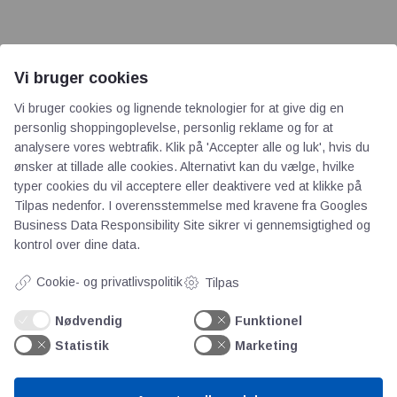
Vi bruger cookies
AOT
Vi bruger cookies og lignende teknologier for at give dig en
personlig shoppingoplevelse, personlig reklame og for at
analysere vores webtrafik. Klik på 'Accepter alle og luk', hvis du
Om os
ønsker at tillade alle cookies. Alternativt kan du vælge, hvilke
Priser
typer cookies du vil acceptere eller deaktivere ved at klikke på
Kontakt
Tilpas nedenfor. I overensstemmelse med kravene fra
Googles
Persondata
Business Data Responsibility Site
sikrer vi gennemsigtighed og
kontrol over dine data.
Videncentre
Cookie- og privatlivspolitik
Tilpas
Nødvendig
Funktionel
Teknologisk Institut
Statistik
Marketing
Bitva
Videncentre