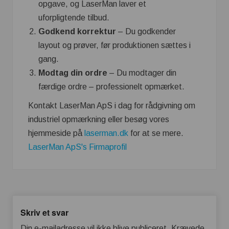
opgave, og LaserMan laver et
uforpligtende tilbud.
Godkend korrektur
– Du godkender
layout og prøver, før produktionen sættes i
gang.
Modtag din ordre
– Du modtager din
færdige ordre – professionelt opmærket.
Kontakt LaserMan ApS i dag for rådgivning om
industriel opmærkning eller besøg vores
hjemmeside på
laserman.dk
for at se mere.
LaserMan ApS's Firmaprofil
Skriv et svar
Din e-mailadresse vil ikke blive publiceret.
Krævede