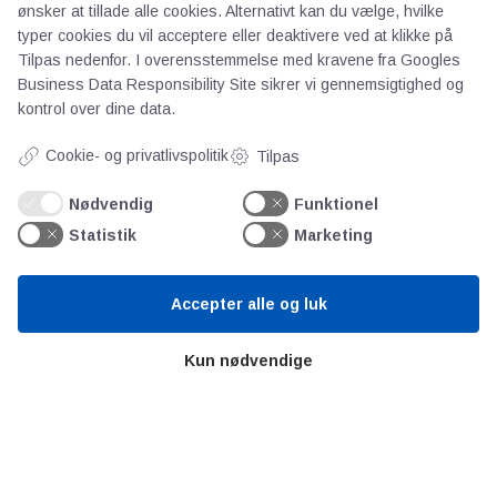
ønsker at tillade alle cookies. Alternativt kan du vælge, hvilke
typer cookies du vil acceptere eller deaktivere ved at klikke på
AOT
Tilpas nedenfor. I overensstemmelse med kravene fra
Googles
Business Data Responsibility Site
sikrer vi gennemsigtighed og
Om os
kontrol over dine data.
Priser
Cookie- og privatlivspolitik
Tilpas
Kontakt
Persondata
Nødvendig
Funktionel
Statistik
Marketing
Videncentre
Accepter alle og luk
Teknologisk Institut
Bitva
Kun nødvendige
Videncentre
Litteratur
Forkortelser
Ståbi