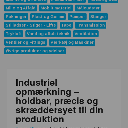
Miljø og Affald
Mobilt materiel
Måleudstyr
Pakninger
Plast og Gummi
Pumper
Slanger
Stilladser - Stiger - Lifte
Tape
Transmission
Trykluft
Vand og afløb teknik
Ventilation
Ventiler og Fittings
Værktøj og Maskiner
Øvrige produkter og ydelser
Industriel
opmærkning –
holdbar, præcis og
skræddersyet til din
produktion