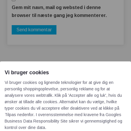
Gem mit navn, mail og websted i denne
browser til næste gang jeg kommenterer.
Vi bruger cookies
Vi bruger cookies og lignende teknologier for at give dig en
AOT
personlig shoppingoplevelse, personlig reklame og for at
analysere vores webtrafik. Klik på 'Accepter alle og luk', hvis du
ønsker at tillade alle cookies. Alternativt kan du vælge, hvilke
Om os
typer cookies du vil acceptere eller deaktivere ved at klikke på
Priser
Tilpas nedenfor. I overensstemmelse med kravene fra
Googles
Kontakt
Business Data Responsibility Site
sikrer vi gennemsigtighed og
Persondata
kontrol over dine data.