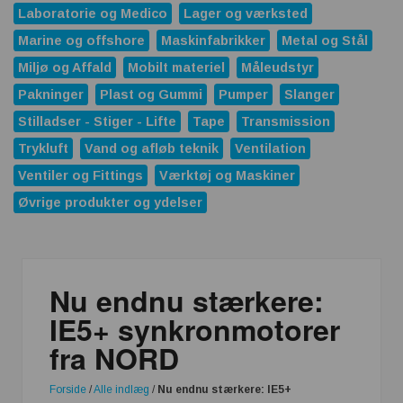
Laboratorie og Medico
Lager og værksted
Marine og offshore
Maskinfabrikker
Metal og Stål
Miljø og Affald
Mobilt materiel
Måleudstyr
Pakninger
Plast og Gummi
Pumper
Slanger
Stilladser - Stiger - Lifte
Tape
Transmission
Trykluft
Vand og afløb teknik
Ventilation
Ventiler og Fittings
Værktøj og Maskiner
Øvrige produkter og ydelser
Nu endnu stærkere:
IE5+ synkronmotorer
fra NORD
Forside
/
Alle indlæg
/
Nu endnu stærkere: IE5+