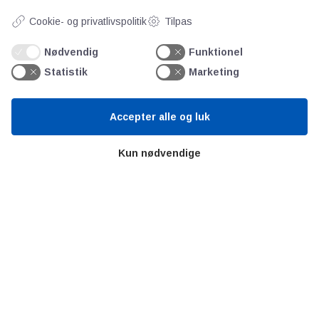
Cookie- og privatlivspolitik
Tilpas
Videncentre
Nødvendig
Funktionel
Statistik
Marketing
Teknologisk Institut
Bitva
Videncentre
Accepter alle og luk
Litteratur
Kun nødvendige
Forkortelser
Ståbi
Værd at besøge
Alltomteknikindustrin
Altombyen
Altomhjemmet