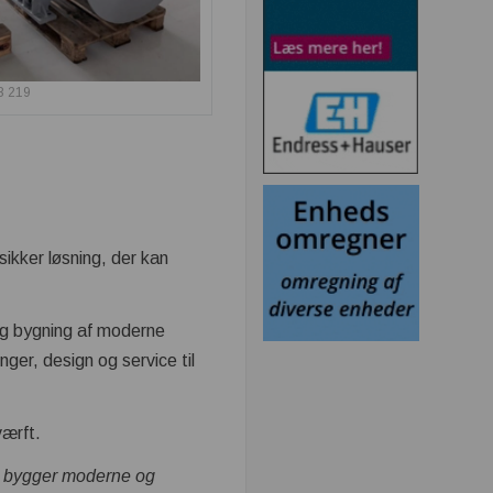
B 219
sikker løsning, der kan
og bygning af moderne
ger, design og service til
værft.
e bygger moderne og