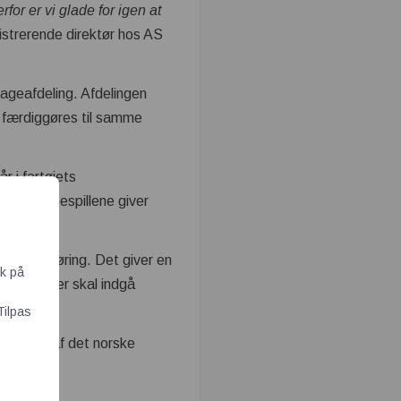
rfor er vi glade for igen at
istrerende direktør hos AS
tageafdeling. Afdelingen
al færdiggøres til samme
 i fartøjets
æk. Hjælpespillene giver
il klargøring. Det giver en
ik på
tioner, der skal indgå
Tilpas
m en del af det norske