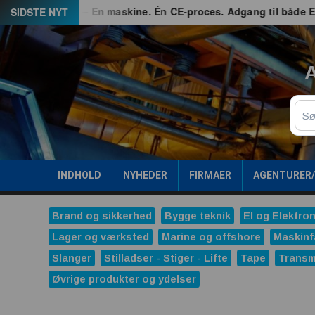
Spring
G3 – En maskine. Én CE-proces. Adgang til både EU og Gre
SIDSTE NYT
til
indhold
A
Sø
INDHOLD
NYHEDER
FIRMAER
AGENTURER
Brand og sikkerhed
Bygge teknik
El og Elektron
Lager og værksted
Marine og offshore
Maskinf
Slanger
Stilladser - Stiger - Lifte
Tape
Transm
Øvrige produkter og ydelser