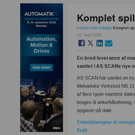
Komplet spi
Forside
/
Alle indlæg
/
Komplet spi
11. maj 2026
En bred leverance af ma
samlet i AS SCANs nye 
AS SCAN har samlet en ny s
Mekaniske Verksted NB 21
af flere typer maritimt dæk
bruges til ankerhåndtering, 
opgaver på dæk.
Enhedsberegner til omregni
Kraft