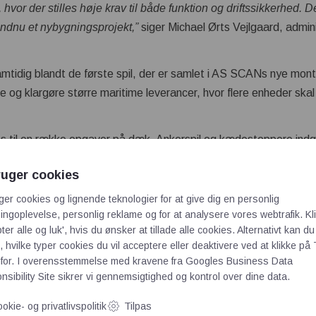
hvor der stilles høje krav til både funktion og driftssikkerhed. De
 endnu et nybygningsprojekt,”
siger Michael Ørts Vejlgaard, admin
mtidig blandt de første spil, der er samlet i AS SCANs nye mon
mle og klargøre større maritime leverancer, hvor flere enheder sk
 til en række opgaver på dæk. Ankerspil og kædestoppere indgår
jningsspil og kapstans bruges ved fortøjning og håndtering på d
ruger cookies
ige træk- og håndteringsopgaver ombord.
ger cookies og lignende teknologier for at give dig en personlig
i Hvide Sande kan AS SCAN følge leverancen tæt fra opbygning t
ngoplevelse, personlig reklame og for at analysere vores webtrafik. Kl
ret kan samles og tilpasses efter fartøjets dækslayout og de funk
ter alle og luk', hvis du ønsker at tillade alle cookies. Alternativt kan du
 hvilke typer cookies du vil acceptere eller deaktivere ved at klikke på 
for. I overensstemmelse med kravene fra
Googles Business Data
e Verksted NB 219 er nu samlet og klar til den videre proces so
sibility Site
sikrer vi gennemsigtighed og kontrol over dine data.
okie- og privatlivspolitik
Tilpas