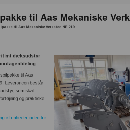
lpakke til Aas Mekaniske Ver
lpakke til Aas Mekaniske Verksted NB 219
ritimt dæksudstyr
montageafdeling
pilpakke til Aas
9. Leverancen består
sudstyr, som skal
fortøjning og praktiske
ng af enheder inden for