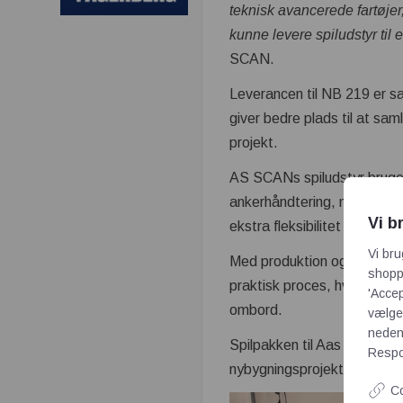
teknisk avancerede fartøjer, 
kunne levere spiludstyr til
SCAN.
Leverancen til NB 219 er sa
giver bedre plads til at sa
projekt.
AS SCANs spiludstyr bruges
ankerhåndtering, mens fortø
Vi b
ekstra fleksibilitet til øvr
Vi bru
Med produktion og montage 
shoppi
praktisk proces, hvor udsty
'Accep
ombord.
vælge,
neden
Spilpakken til Aas Mekanisk
Respon
nybygningsprojekt.
Co