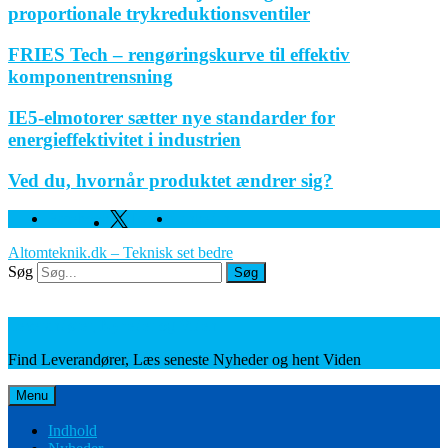
proportionale trykreduktionsventiler
FRIES Tech – rengøringskurve til effektiv
komponentrensning
IE5-elmotorer sætter nye standarder for
energieffektivitet i industrien
Ved du, hvornår produktet ændrer sig?
Facebook
Twitter
Linkedin
Altomteknik.dk – Teknisk set bedre
Søg
Søg
Leverandører, Nyheder og Viden
Find Leverandører, Læs seneste Nyheder og hent Viden
Menu
Indhold