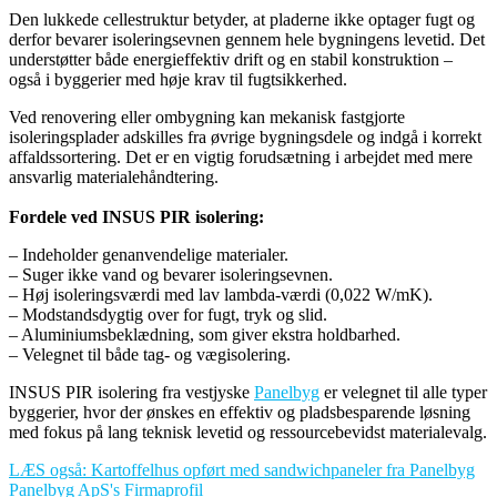
Den lukkede cellestruktur betyder, at pladerne ikke optager fugt og
derfor bevarer isoleringsevnen gennem hele bygningens levetid. Det
understøtter både energieffektiv drift og en stabil konstruktion –
også i byggerier med høje krav til fugtsikkerhed.
Ved renovering eller ombygning kan mekanisk fastgjorte
isoleringsplader adskilles fra øvrige bygningsdele og indgå i korrekt
affaldssortering. Det er en vigtig forudsætning i arbejdet med mere
ansvarlig materialehåndtering.
Fordele ved INSUS PIR isolering:
– Indeholder genanvendelige materialer.
– Suger ikke vand og bevarer isoleringsevnen.
– Høj isoleringsværdi med lav lambda-værdi (0,022 W/mK).
– Modstandsdygtig over for fugt, tryk og slid.
– Aluminiumsbeklædning, som giver ekstra holdbarhed.
– Velegnet til både tag- og vægisolering.
INSUS PIR isolering fra vestjyske
Panelbyg
er velegnet til alle typer
byggerier, hvor der ønskes en effektiv og pladsbesparende løsning
med fokus på lang teknisk levetid og ressourcebevidst materialevalg.
LÆS også: Kartoffelhus opført med sandwichpaneler fra Panelbyg
Panelbyg ApS's Firmaprofil