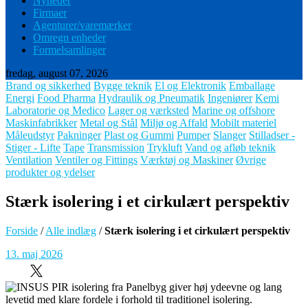
Nyheder
Firmaer
Agenturer/varemærker
Omregn enheder
Formelsamlinger
fredag, august 07, 2026
Brand og sikkerhed
Bygge teknik
El og Elektronik
Emballage
Energi
Food Pharma
Hydraulik og Pneumatik
Ingeniører
Kemi
Laboratorie og Medico
Lager og værksted
Marine og offshore
Maskinfabrikker
Metal og Stål
Miljø og Affald
Mobilt materiel
Måleudstyr
Pakninger
Plast og Gummi
Pumper
Slanger
Stilladser -
Stiger - Lifte
Tape
Transmission
Trykluft
Vand og afløb teknik
Ventilation
Ventiler og Fittings
Værktøj og Maskiner
Øvrige
produkter og ydelser
Stærk isolering i et cirkulært perspektiv
Forside
/
Alle indlæg
/
Stærk isolering i et cirkulært perspektiv
13. maj 2026