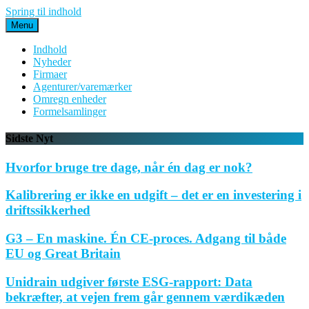
Spring til indhold
Menu
Indhold
Nyheder
Firmaer
Agenturer/varemærker
Omregn enheder
Formelsamlinger
Sidste Nyt
Hvorfor bruge tre dage, når én dag er nok?
Kalibrering er ikke en udgift – det er en investering i
driftssikkerhed
G3 – En maskine. Én CE-proces. Adgang til både
EU og Great Britain
Unidrain udgiver første ESG-rapport: Data
bekræfter, at vejen frem går gennem værdikæden