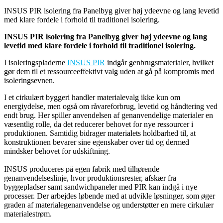
INSUS PIR isolering fra Panelbyg giver høj ydeevne og lang levetid
med klare fordele i forhold til traditionel isolering.
INSUS PIR isolering fra Panelbyg giver høj ydeevne og lang
levetid med klare fordele i forhold til traditionel isolering.
I isoleringspladerne
INSUS PIR
indgår genbrugsmaterialer, hvilket
gør dem til et ressourceeffektivt valg uden at gå på kompromis med
isoleringsevnen.
I et cirkulært byggeri handler materialevalg ikke kun om
energiydelse, men også om råvareforbrug, levetid og håndtering ved
endt brug. Her spiller anvendelsen af genanvendelige materialer en
væsentlig rolle, da det reducerer behovet for nye ressourcer i
produktionen. Samtidig bidrager materialets holdbarhed til, at
konstruktionen bevarer sine egenskaber over tid og dermed
mindsker behovet for udskiftning.
INSUS produceres på egen fabrik med tilhørende
genanvendelseslinje, hvor produktionsrester, afskær fra
byggepladser samt sandwichpaneler med PIR kan indgå i nye
processer. Der arbejdes løbende med at udvikle løsninger, som øger
graden af materialegenanvendelse og understøtter en mere cirkulær
materialestrøm.