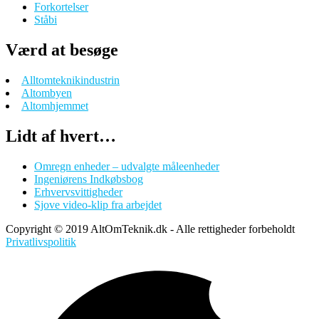
Forkortelser
Ståbi
Værd at besøge
Alltomteknikindustrin
Altombyen
Altomhjemmet
Lidt af hvert…
Omregn enheder – udvalgte måleenheder
Ingeniørens Indkøbsbog
Erhvervsvittigheder
Sjove video-klip fra arbejdet
Copyright © 2019 AltOmTeknik.dk - Alle rettigheder forbeholdt
Privatlivspolitik