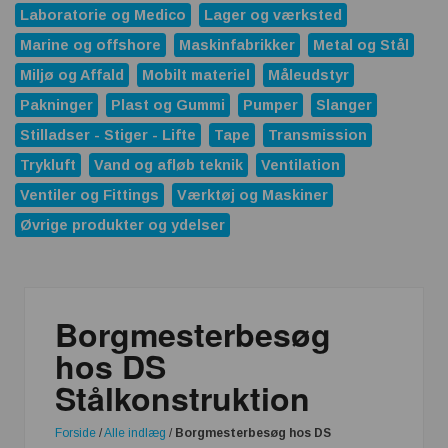
Laboratorie og Medico
Lager og værksted
Marine og offshore
Maskinfabrikker
Metal og Stål
Miljø og Affald
Mobilt materiel
Måleudstyr
Pakninger
Plast og Gummi
Pumper
Slanger
Stilladser - Stiger - Lifte
Tape
Transmission
Trykluft
Vand og afløb teknik
Ventilation
Ventiler og Fittings
Værktøj og Maskiner
Øvrige produkter og ydelser
Borgmesterbesøg
hos DS
Stålkonstruktion
Forside
/
Alle indlæg
/
Borgmesterbesøg hos DS