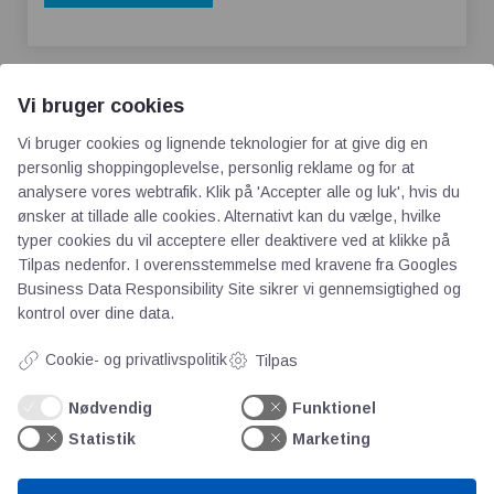
Vi bruger cookies
Vi bruger cookies og lignende teknologier for at give dig en
personlig shoppingoplevelse, personlig reklame og for at
analysere vores webtrafik. Klik på 'Accepter alle og luk', hvis du
AOT
ønsker at tillade alle cookies. Alternativt kan du vælge, hvilke
typer cookies du vil acceptere eller deaktivere ved at klikke på
Tilpas nedenfor. I overensstemmelse med kravene fra
Googles
Om os
Business Data Responsibility Site
sikrer vi gennemsigtighed og
Priser
kontrol over dine data.
Kontakt
Persondata
Cookie- og privatlivspolitik
Tilpas
Nødvendig
Funktionel
Videncentre
Statistik
Marketing
Teknologisk Institut