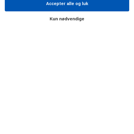
Accepter alle og luk
Bitva
Videncentre
Kun nødvendige
Litteratur
Forkortelser
Ståbi
Værd at besøge
Alltomteknikindustrin
Altombyen
Altomhjemmet
Lidt af hvert…
Omregn enheder – udvalgte måleenheder