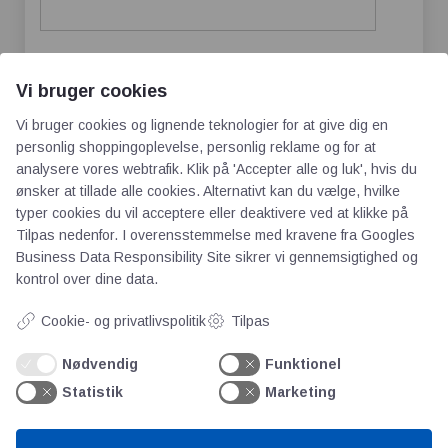
Vi bruger cookies
Gem mit navn, mail og websted i denne
browser til næste gang jeg kommenterer.
Vi bruger cookies og lignende teknologier for at give dig en
personlig shoppingoplevelse, personlig reklame og for at
analysere vores webtrafik. Klik på 'Accepter alle og luk', hvis du
ønsker at tillade alle cookies. Alternativt kan du vælge, hvilke
typer cookies du vil acceptere eller deaktivere ved at klikke på
Tilpas nedenfor. I overensstemmelse med kravene fra
Googles
Business Data Responsibility Site
sikrer vi gennemsigtighed og
kontrol over dine data.
Cookie- og privatlivspolitik
Tilpas
AOT
Nødvendig
Funktionel
Statistik
Marketing
Om os
Priser