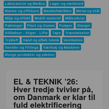
Laboratorie og Medico
Lager og værksted
Marine og offshore
Maskinfabrikker
Metal og Stål
Miljø og Affald
Mobilt materiel
Måleudstyr
Pakninger
Plast og Gummi
Pumper
Slanger
Stilladser - Stiger - Lifte
Tape
Transmission
Trykluft
Vand og afløb teknik
Ventilation
Ventiler og Fittings
Værktøj og Maskiner
Øvrige produkter og ydelser
EL & TEKNIK ’26:
Hver tredje tvivler på,
om Danmark er klar til
fuld elektrificering