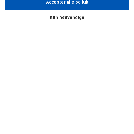
Accepter alle og luk
Kontakt
Persondata
Kun nødvendige
Videncentre
Teknologisk Institut
Bitva
Videncentre
Litteratur
Forkortelser
Ståbi
Værd at besøge
Alltomteknikindustrin