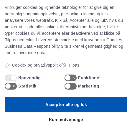
Om os
Vi bruger cookies og lignende teknologier for at give dig en
Priser
personlig shoppingoplevelse, personlig reklame og for at
Kontakt
analysere vores webtrafik. Klik på 'Accepter alle og luk', hvis du
Persondata
ønsker at tillade alle cookies. Alternativt kan du vælge, hvilke
typer cookies du vil acceptere eller deaktivere ved at klikke på
Tilpas nedenfor. I overensstemmelse med kravene fra
Googles
Videncentre
Business Data Responsibility Site
sikrer vi gennemsigtighed og
kontrol over dine data.
Teknologisk Institut
Cookie- og privatlivspolitik
Tilpas
Bitva
Videncentre
Nødvendig
Funktionel
Litteratur
Statistik
Marketing
Forkortelser
Ståbi
Accepter alle og luk
Værd at besøge
Kun nødvendige