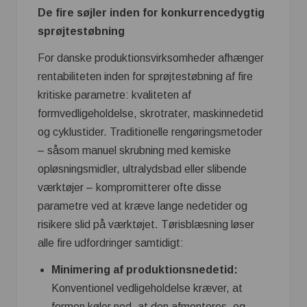
De fire søjler inden for konkurrencedygtig
sprøjtestøbning
For danske produktionsvirksomheder afhænger
rentabiliteten inden for sprøjtestøbning af fire
kritiske parametre: kvaliteten af
formvedligeholdelse, skrotrater, maskinnedetid
og cyklustider. Traditionelle rengøringsmetoder
– såsom manuel skrubning med kemiske
opløsningsmidler, ultralydsbad eller slibende
værktøjer – kompromitterer ofte disse
parametre ved at kræve lange nedetider og
risikere slid på værktøjet. Tørisblæsning løser
alle fire udfordringer samtidigt:
Minimering af produktionsnedetid:
Konventionel vedligeholdelse kræver, at
formen køler ned, at den afmonteres, og