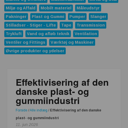
Miljø og Affald
Mobilt materiel
Måleudstyr
Pakninger
Plast og Gummi
Pumper
Slanger
Stilladser - Stiger - Lifte
Tape
Transmission
Trykluft
Vand og afløb teknik
Ventilation
Ventiler og Fittings
Værktøj og Maskiner
Øvrige produkter og ydelser
Effektivisering af den
danske plast- og
gummiindustri
Forside
/
Alle indlæg
/
Effektivisering af den danske
plast- og gummiindustri
11. jun 2026