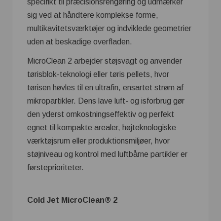
specifikt til præcisionsrengøring og udmærker
sig ved at håndtere komplekse forme,
multikavitetsværktøjer og indviklede geometrier
uden at beskadige overfladen.
MicroClean 2 arbejder støjsvagt og anvender
tørisblok-teknologi eller tøris pellets, hvor
tørisen høvles til en ultrafin, ensartet strøm af
mikropartikler. Dens lave luft- og isforbrug gør
den yderst omkostningseffektiv og perfekt
egnet til kompakte arealer, højteknologiske
værktøjsrum eller produktionsmiljøer, hvor
støjniveau og kontrol med luftbårne partikler er
førsteprioriteter.
Cold Jet MicroClean® 2