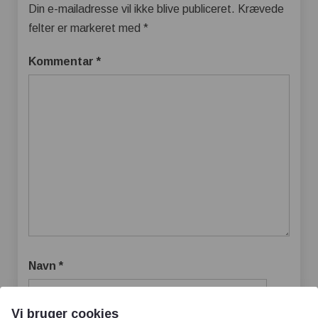
Din e-mailadresse vil ikke blive publiceret.
Krævede
felter er markeret med
*
Kommentar
*
Navn
*
Vi bruger cookies