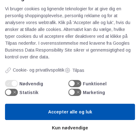
E-mail
*
Vi bruger cookies og lignende teknologier for at give dig en
personlig shoppingoplevelse, personlig reklame og for at
analysere vores webtrafik. Klik på 'Accepter alle og luk', hvis du
ønsker at tillade alle cookies. Alternativt kan du vælge, hvilke
Websted
typer cookies du vil acceptere eller deaktivere ved at klikke på
Tilpas nedenfor. I overensstemmelse med kravene fra
Googles
Business Data Responsibility Site
sikrer vi gennemsigtighed og
kontrol over dine data.
Cookie- og privatlivspolitik
Tilpas
Gem mit navn, mail og websted i denne
browser til næste gang jeg kommenterer.
Nødvendig
Funktionel
Statistik
Marketing
Accepter alle og luk
Kun nødvendige