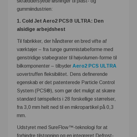
skræddersyede løsninger til plast- og
gummiindustrien:
1. Cold Jet Aero2 PCS® ULTRA: Den
alsidige arbejdshest
Til fabrikker, der håndterer en bred vifte af
værktøjer – fra tunge gummistøbeforme med
genstridige støbegrater til højvolumen-forme til
bilkomponenter – tilbyder
Aero2 PCS ULTRA
uovertruffen fleksibilitet. Dens definerende
egenskab er det patenterede Particle Control
System (PCS®), som gør det muligt at skære
standard tørispellets i 28 forskellige størrelser,
fra 3,0 mm helt ned til en mikropartikel på 0,3
mm.
Udstyret med SureFlow™-teknologi for at
forhindre tilstopning og en integreret Defrost-