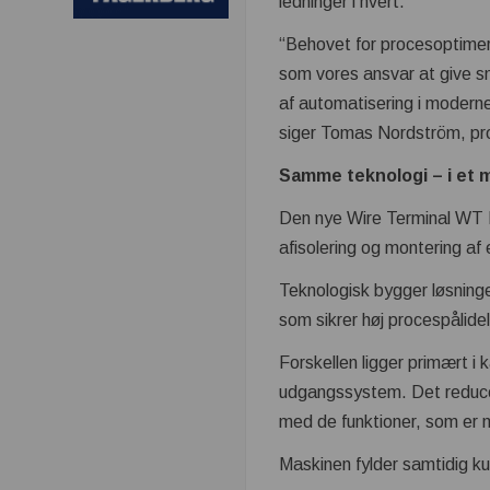
ledninger i hvert.
“Behovet for procesoptimer
som vores ansvar at give sm
af automatisering i modern
siger Tomas Nordström, pr
Samme teknologi – i et
Den nye Wire Terminal WT L
afisolering og montering af
Teknologisk bygger løsning
som sikrer høj procespålidel
Forskellen ligger primært i
udgangssystem. Det reduce
med de funktioner, som er m
Maskinen fylder samtidig kun