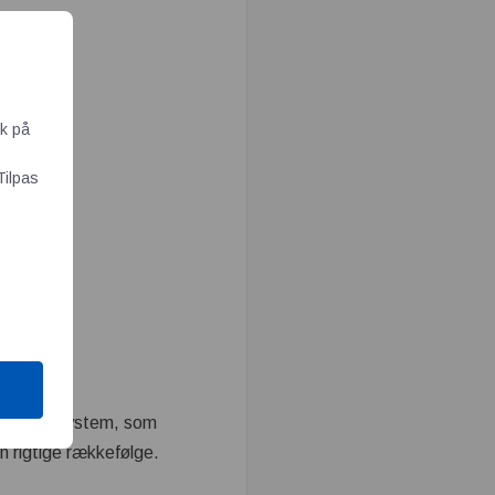
ik på
Tilpas
destykker.
 Handling System, som
en rigtige rækkefølge.