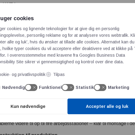
al WT L
ruger cookies
ger cookies og lignende teknologier for at give dig en personlig
til 5 endestykker)
ngoplevelse, personlig reklame og for at analysere vores webtrafik. Kl
il 10 endestykker)
ter alle og luk', hvis du ønsker at tillade alle cookies. Alternativt kan du
 hvilke typer cookies du vil acceptere eller deaktivere ved at klikke på 
2,5 år*
for. I overensstemmelse med kravene fra
Googles Business Data
igt med 500 ledninger pr. skab
sibility Site
sikrer vi gennemsigtighed og kontrol over dine data.
iske behov
okie- og privatlivspolitik
Tilpas
m tilsammen dækker de fleste anvendelser i tavlebygning:
Nødvendig
Funktionel
Statistik
Marketing
er kabeltværsnit fra 0,5 til 2,5 mm² og op til fem forskellige en
 området til 0,5 til 6 mm² og op til ti endestykker.
Kun nødvendige
Accepter alle og luk
ten leveres i kabelkassetter eller integreres med Rittals Wire
lerne videre til op til fire arbejdsstationer – klar til montage i d