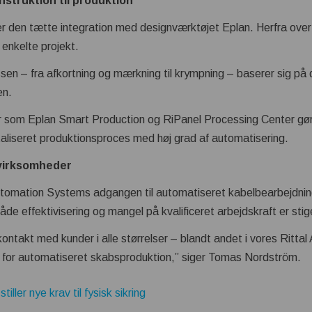
onstruktion til produktion
 er den tætte integration med designværktøjet Eplan. Herfra ove
 enkelte projekt.
en – fra afkortning og mærkning til krympning – baserer sig på de
en.
r som Eplan Smart Production og RiPanel Processing Center gør 
iseret produktionsproces med høj grad af automatisering.
 virksomheder
utomation Systems adgangen til automatiseret kabelbearbejdn
åde effektivisering og mangel på kvalificeret arbejdskraft er sti
 kontakt med kunder i alle størrelser – blandt andet i vores Rittal 
 for automatiseret skabsproduktion,” siger Tomas Nordström.
ller nye krav til fysisk sikring