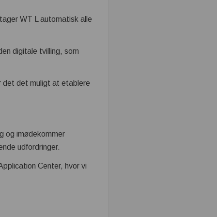
rtager WT L automatisk alle
n digitale tvilling, som
det det muligt at etablere
ing og imødekommer
gende udfordringer.
Application Center, hvor vi