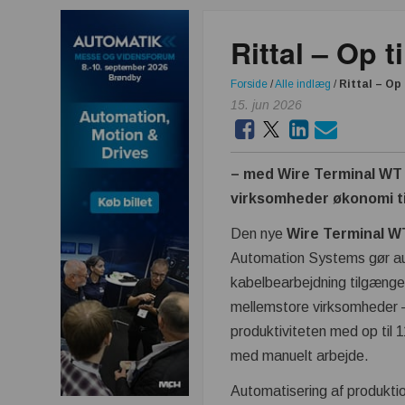
Rittal – Op 
Forside
/
Alle indlæg
/
Rittal – Op
15. jun 2026
– med Wire Terminal WT 
virksomheder økonomi ti
Den nye
Wire Terminal W
Automation Systems gør a
kabelbearbejdning tilgænge
mellemstore virksomheder 
produktiviteten med op til
med manuelt arbejde.
Automatisering af produkti