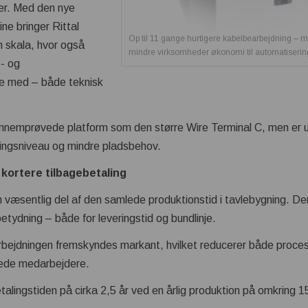
rer. Med den nye
ne bringer Rittal
Op til 11 gange hurtigere kabelbearbejdning – m
n skala, hvor også
mindre virksomheder økonomi til automatiserin
e- og
e med – både teknisk
emprøvede platform som den større Wire Terminal C, men er u
ringsniveau og mindre pladsbehov.
kortere tilbagebetaling
væsentlig del af den samlede produktionstid i tavlebygning. Der
betydning – både for leveringstid og bundlinje.
bejdningen fremskyndes markant, hvilket reducerer både proce
rede medarbejdere.
ebetalingstiden på cirka 2,5 år ved en årlig produktion på omkrin