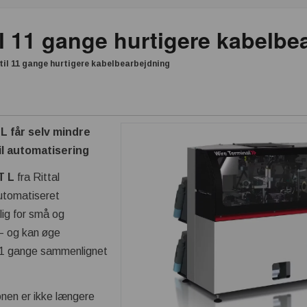
til 11 gange hurtigere kabelb
 til 11 gange hurtigere kabelbearbejdning
L får selv mindre
l automatisering
T L
fra Rittal
utomatiseret
lig for små og
– og kan øge
 11 gange sammenlignet
onen er ikke længere