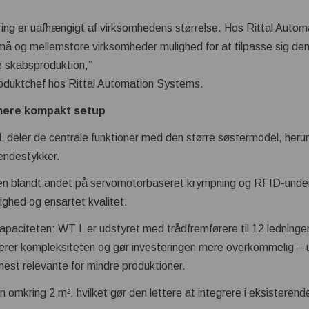
ing er uafhængigt af virksomhedens størrelse. Hos Rittal Autom
å og mellemstore virksomheder mulighed for at tilpasse sig den 
e skabsproduktion,”
oduktchef hos Rittal Automation Systems.
 mere kompakt setup
 deler de centrale funktioner med den større søstermodel, heru
 endestykker.
en blandt andet på servomotorbaseret krympning og RFID-under
ighed og ensartet kvalitet.
 kapaciteten: WT L er udstyret med trådfremførere til 12 ledninge
rer kompleksiteten og gør investeringen mere overkommelig –
est relevante for mindre produktioner.
 omkring 2 m², hvilket gør den lettere at integrere i eksisterend