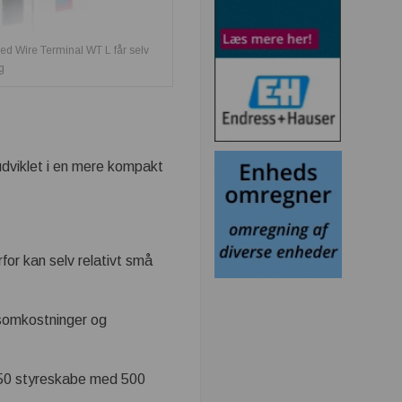
ed Wire Terminal WT L får selv
g
dviklet i en mere kompakt
for kan selv relativt små
somkostninger og
g 150 styreskabe med 500