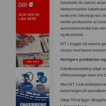
forbeholdt de største aktø
fuldautomatiske kabelmaski
avanceret teknologi ned i e
mindre producenter af styr
automationsskabe kan vær
og økonomisk.
WT L bygger på samme genn
version med lavere investe
Hurtigere produktion og 
Kabelbearbejdning udgør en 
effektiviseringer have stor 
Med WT L kan ledningsbear
belastningen på specialise
Ifølge Rittal ligger tilbag