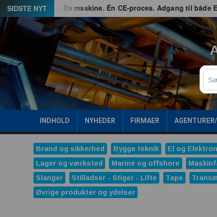
Spring
G3 – En maskine. Én CE-proces. Adgang til både EU og Gre
SIDSTE NYT
til
indhold
A
Sø
INDHOLD
NYHEDER
FIRMAER
AGENTURER
Brand og sikkerhed
Bygge teknik
El og Elektron
Lager og værksted
Marine og offshore
Maskinf
Slanger
Stilladser - Stiger - Lifte
Tape
Transm
Øvrige produkter og ydelser