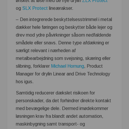
ønsket at løse med de nye drylin
ZLX Protect
og
SLX Protect
lineærakser.
– Den integrerede beskyttelsesstrimmel i metal
dækker hele føringen og beskytter både lejer og
drev mod ydre påvirkninger såsom nedfaldende
smådele eller snavs. Denne type afdækning er
særligt relevant i nærheden af
metalbearbejdning som svejsning, skæring eller
slibning, forklarer
Michael Hornung
, Product
Manager for drylin Linear and Drive Technology
hos igus.
Samtidig reducerer dækslet risikoen for
personskader, da det forhindrer direkte kontakt
med bevægelige dele. Dermed imødekommer
løsningen krav fra blandt andet automation,
maskinbygning samt transport- og