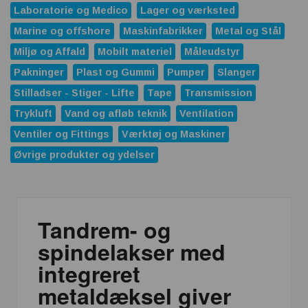
Laboratorie og Medico
Lager og værksted
Marine og offshore
Maskinfabrikker
Metal og Stål
Miljø og Affald
Mobilt materiel
Måleudstyr
Pakninger
Plast og Gummi
Pumper
Slanger
Stilladser - Stiger - Lifte
Tape
Transmission
Trykluft
Vand og afløb teknik
Ventilation
Ventiler og Fittings
Værktøj og Maskiner
Øvrige produkter og ydelser
Tandrem- og
spindelakser med
integreret
metaldæksel giver