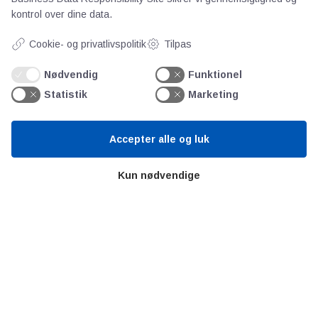
kontrol over dine data.
Cookie- og privatlivspolitik
Tilpas
Nødvendig
Funktionel
AOT
Statistik
Marketing
Om os
Accepter alle og luk
Priser
Kontakt
Kun nødvendige
Persondata
Videncentre
Teknologisk Institut
Bitva
Videncentre