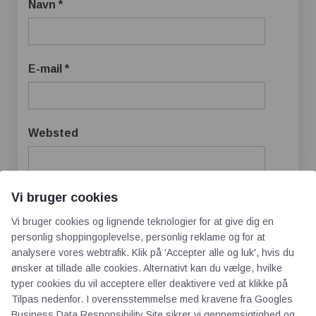
Navn
*
E-mail
*
Websted
Vi bruger cookies
Gem mit navn, mail og websted i denne
Vi bruger cookies og lignende teknologier for at give dig en
browser til næste gang jeg kommenterer.
personlig shoppingoplevelse, personlig reklame og for at
analysere vores webtrafik. Klik på 'Accepter alle og luk', hvis du
ønsker at tillade alle cookies. Alternativt kan du vælge, hvilke
typer cookies du vil acceptere eller deaktivere ved at klikke på
Tilpas nedenfor. I overensstemmelse med kravene fra
Googles
Business Data Responsibility Site
sikrer vi gennemsigtighed og