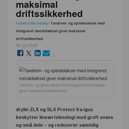
maksimal
driftssikkerhed
Forside
/
Alle indlæg
/
Tandrem- og spindelakser med
integreret metaldæksel giver maksimal
driftssikkerhed
05. jul 2026
Tandrem- og spindelakser med integreret metaldæksel
giver maksimal driftssikkerhed
drylin ZLX og SLX Protect fra igus
beskytter lineærteknologi mod groft snavs
og små dele – og reducerer samtidig