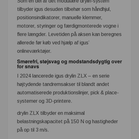
Som en del af det modulære drylin-system
tilbyder igus desuden tilbehør som håndhjul,
positionsindikatorer, manuelle klemmer,
motorer, styringer og færdigmonterede vogne i
flere længder. Levetiden på aksen kan beregnes
allerede før køb ved hjælp af igus’
onlineværktøjer.
Smørefri, støjsvag og modstandsdygtig over
for snavs
I 2024 lancerede igus drylin ZLX – en serie
højtydende tandremsakser til blandt andet
automatiserede produktionslinjer, pick & place-
systemer og 3D-printere.
drylin ZLX tilbyder en maksimal
belastningskapacitet på 150 N og hastigheder
på op til 3 m/s.