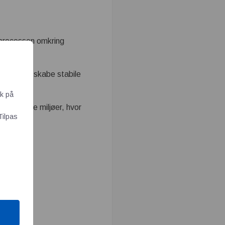
e processen omkring
er med at skabe stabile
ik på
ndustrielle miljøer, hvor
Tilpas