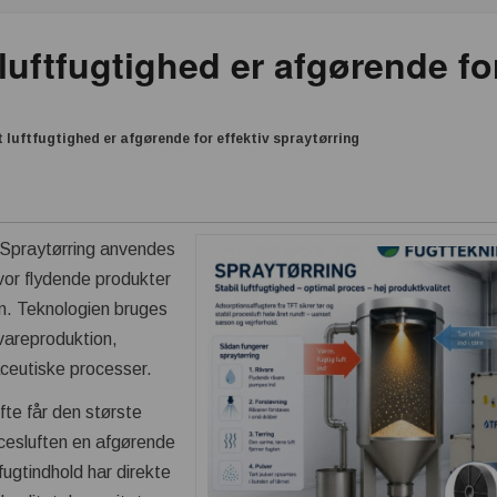
luftfugtighed er afgørende for
t luftfugtighed er afgørende for effektiv spraytørring
Spraytørring anvendes
hvor flydende produkter
rm. Teknologien bruges
vareproduktion,
aceutiske processer.
fte får den største
cesluften en afgørende
 fugtindhold har direkte