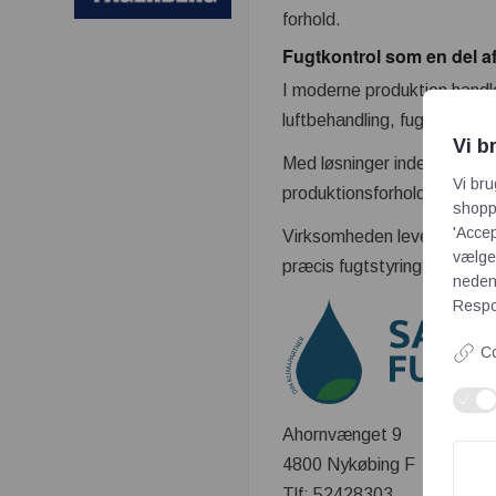
forhold.
Fugtkontrol som en del a
I moderne produktion handle
luftbehandling, fugtstyrin
Vi b
Med løsninger inden for ind
Vi bru
produktionsforhold og energ
shoppi
'Accep
Virksomheden leverer driftss
vælge,
præcis fugtstyring er en vig
neden
Respon
Co
Ahornvænget 9
4800 Nykøbing F
Tlf: 52428303