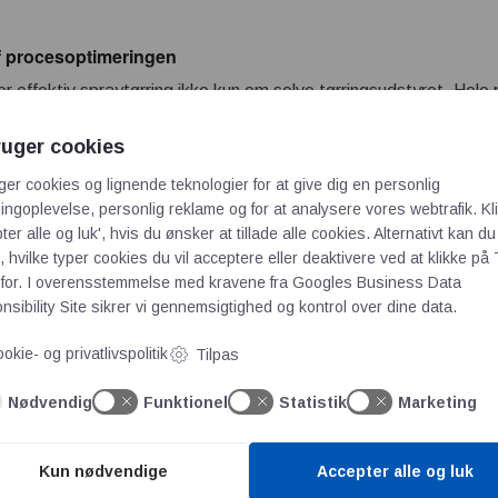
f procesoptimeringen
r effektiv spraytørring ikke kun om selve tørringsudstyret. Hel
g og energiforbrug skal tænkes sammen.
ruger cookies
ustriel affugtning hjælper SA Klima & Fugtteknik ApS virksomhed
ger cookies og lignende teknologier for at give dig en personlig
ieffektive processer.
ngoplevelse, personlig reklame og for at analysere vores webtrafik. Kl
ter alle og luk', hvis du ønsker at tillade alle cookies. Alternativt kan du
ikre affugtningsløsninger fra TFT Dry Air Solutions til krævende i
 hvilke typer cookies du vil acceptere eller deaktivere ved at klikke på 
tig del af produktionen.
for. I overensstemmelse med kravene fra
Googles Business Data
sibility Site
sikrer vi gennemsigtighed og kontrol over dine data.
okie- og privatlivspolitik
Tilpas
Nødvendig
Funktionel
Statistik
Marketing
Kun nødvendige
Accepter alle og luk