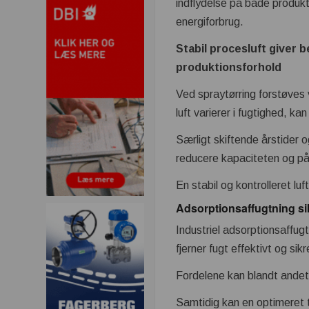
indflydelse på både produkt
energiforbrug.
Stabil procesluft giver 
produktionsforhold
Ved spraytørring forstøves 
luft varierer i fugtighed, k
Særligt skiftende årstider o
reducere kapaciteten og på
En stabil og kontrolleret lu
Adsorptionsaffugtning sikr
Industriel adsorptionsaffug
fjerner fugt effektivt og si
Fordelene kan blandt andet 
Samtidig kan en optimeret t