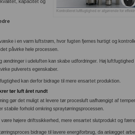
kvalitet, kapacitet og
Kontrolleret luftfugtighed er afgørende for effekti
bedre
væske i en varm luftstrøm, hvor fugten fjernes hurtigt og kontro
an det påvirke hele processen.
g ændringer i udeluften kan skabe udfordringer. Høj luftfugtighed
virke pulverets egenskaber.
ftfugtighed kan derfor bidrage til mere ensartet produktion.
er tør luft året rundt
tning gør det muligt at levere tør procesluft uafhængigt af tempe
krer stabile forhold omkring spraytørringsprocessen.
være højere driftssikkerhed, mere ensartet slutprodukt og færre
ørringsproces bidrage til lavere energiforbrug, da anlægget arbe