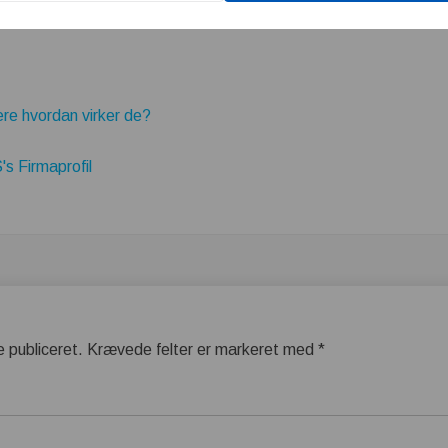
e hvordan virker de?
s Firmaprofil
e publiceret.
Krævede felter er markeret med
*