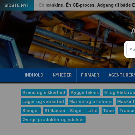
Spring
G3 – En maskine. Én CE-proces. Adgang til både EU og Gre
SIDSTE NYT
til
indhold
A
Sø
INDHOLD
NYHEDER
FIRMAER
AGENTURER
Brand og sikkerhed
Bygge teknik
El og Elektron
Lager og værksted
Marine og offshore
Maskinf
Slanger
Stilladser - Stiger - Lifte
Tape
Transm
Øvrige produkter og ydelser