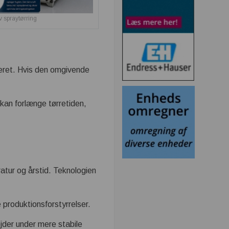
v spraytørring
lleret. Hvis den omgivende
 kan forlænge tørretiden,
ratur og årstid. Teknologien
 produktionsforstyrrelser.
jder under mere stabile