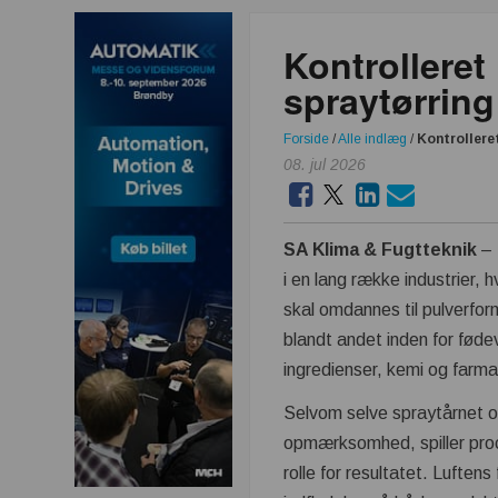
Kontrolleret 
spraytørring
Forside
/
Alle indlæg
/
Kontrollere
08. jul 2026
SA Klima & Fugtteknik
– 
i en lang række industrier, 
skal omdannes til pulverfo
blandt andet inden for føde
ingredienser, kemi og farm
Selvom selve spraytårnet o
opmærksomhed, spiller pro
rolle for resultatet. Luftens