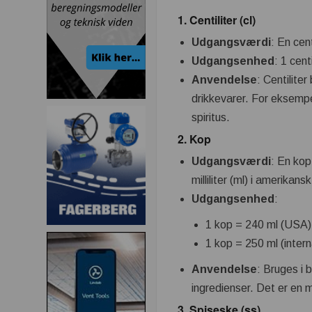
1.
Centiliter (cl)
Udgangsværdi
: En cent
Udgangsenhed
: 1 centi
Anvendelse
: Centilite
drikkevarer. For eksempel
spiritus.
2.
Kop
Udgangsværdi
: En kop
milliliter (ml) i amerikan
Udgangsenhed
:
1 kop = 240 ml (USA)
1 kop = 250 ml (intern
Anvendelse
: Bruges i
ingredienser. Det er en m
3.
Spiseske (ss)