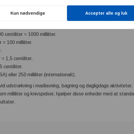
 volumen og bruges bredt i både videnskabelige og kommercielle
Kun nødvendige
Accepter alle og luk
er mellem enhederne:
 centiliter = 1000 milliliter.
 = 100 milliliter.
r.
r = 1,5 centiliter.
5 centiliter.
SA) eller 250 milliliter (internationalt).
vid udstrækning i madlavning, bagning og dagligdags aktivitete
som milliliter og knivspidser, hjælper disse enheder med at standa
ultater.