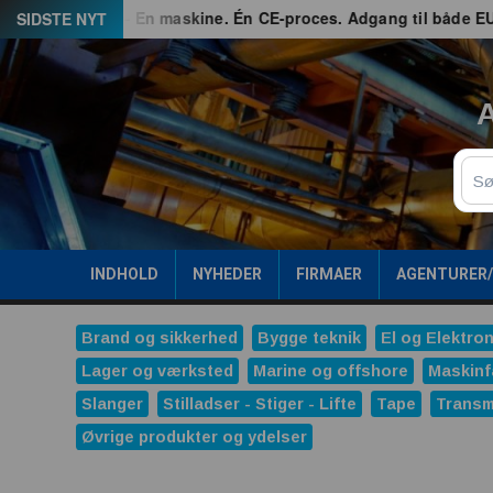
Spring
G3 – En maskine. Én CE-proces. Adgang til både EU og Great 
SIDSTE NYT
til
indhold
A
Sø
INDHOLD
NYHEDER
FIRMAER
AGENTURER
Brand og sikkerhed
Bygge teknik
El og Elektron
Lager og værksted
Marine og offshore
Maskinf
Slanger
Stilladser - Stiger - Lifte
Tape
Transm
Øvrige produkter og ydelser