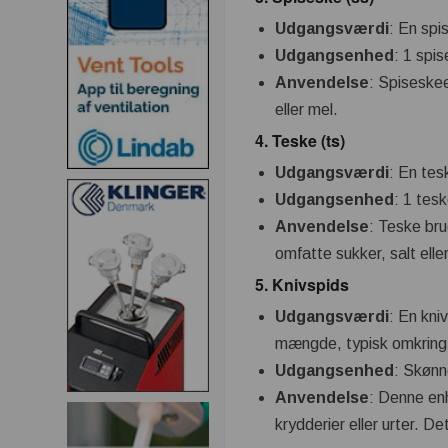
Udgangsværdi
: En spis
Udgangsenhed
: 1 spi
Anvendelse
: Spiseskee
eller mel.
4.
Teske (ts)
Udgangsværdi
: En tesk
Udgangsenhed
: 1 tes
Anvendelse
: Teske bru
omfatte sukker, salt eller
5.
Knivspids
Udgangsværdi
: En kni
mængde, typisk omkring 0
Udgangsenhed
: Skønn
Anvendelse
: Denne enh
krydderier eller urter. 