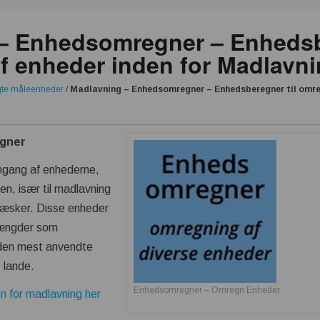
– Enhedsomregner – Enhedsbe
f enheder inden for Madlavn
gte måleenheder
/
Madlavning – Enhedsomregner – Enhedsberegner til omreg
gner
mgang af enhederne,
en, især til madlavning
væsker. Disse enheder
ængder som
r den mest anvendte
 lande.
Enhedsomregner – Omregn Enheder
n for madlavning her