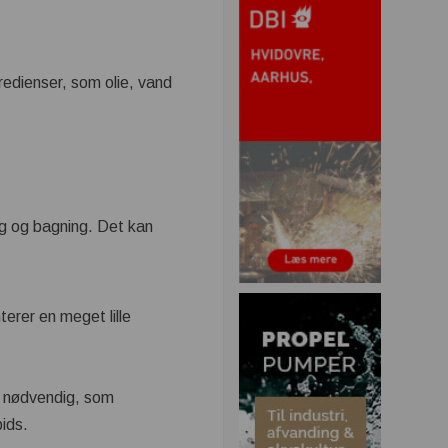
gredienser, som olie, vand
ng og bagning. Det kan
erer en meget lille
er nødvendig, som
pids.