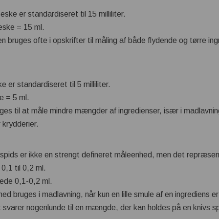
eske er standardiseret til 15 milliliter.
seske = 15 ml.
n bruges ofte i opskrifter til måling af både flydende og tørre in
e er standardiseret til 5 milliliter.
ke = 5 ml.
ges til at måle mindre mængder af ingredienser, især i madlavni
 krydderier.
vspids er ikke en strengt defineret måleenhed, men det repræsent
,1 til 0,2 ml.
ede 0,1-0,2 ml.
ed bruges i madlavning, når kun en lille smule af en ingrediens 
Det svarer nogenlunde til en mængde, der kan holdes på en knivs s