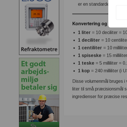
er en standardenhed for
Konvertering og relation
1 liter
= 10 deciliter = 100
1 deciliter
= 10 centiliter
1 centiliter
= 10 millilite
1 spiseske
= 15 millilite
1 teske
= 5 milliliter = 0,
1 kop
= 240 milliliter (i U
Disse volumenmål bruges i 
liter til små præcisionsmål 
ingredienser for præcise res