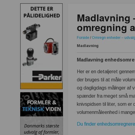
Madlavning 
omregning a
Forside
/
Omregn enheder – udval
Madlavning
Madlavning enhedsomre
Her er en detaljeret genne
der bruges til at måle volum
og dagligdags målinger af 
spænder fra meget små m
knivspidsen til liter, som e
volumenmåleenhed i mange
Du finder enhedsomregnere