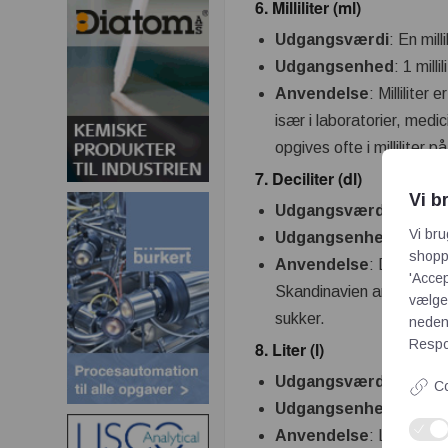
6.
Milliliter (ml)
Udgangsværdi
: En mill
Udgangsenhed
: 1 milli
Anvendelse
: Millilite
især i laboratorier, med
opgives ofte i milliliter 
7.
Deciliter (dl)
Vi b
Udgangsværdi
: En deci
Vi bru
Udgangsenhed
: 1 decil
shoppi
Anvendelse
: Deciliter
'Accep
Skandinavien angiver oft
vælge,
sukker.
neden
Respon
8.
Liter (l)
Udgangsværdi
: En lit
Co
Udgangsenhed
: 1 liter
Anvendelse
: Liter br