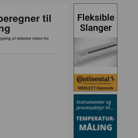
regner til
ing
ning af enheder inden for