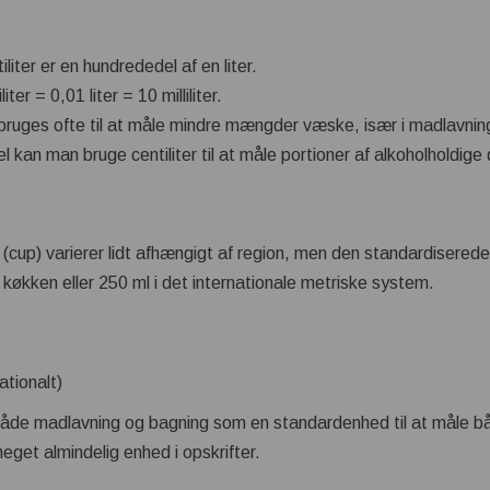
iliter er en hundrededel af en liter.
liter = 0,01 liter = 10 milliliter.
r bruges ofte til at måle mindre mængder væske, især i madlavning
 kan man bruge centiliter til at måle portioner af alkoholholdige 
 (cup) varierer lidt afhængigt af region, men den standardiserede
sk køkken eller 250 ml i det internationale metriske system.
ationalt)
 både madlavning og bagning som en standardenhed til at måle b
eget almindelig enhed i opskrifter.