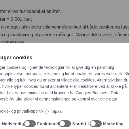
iliter er en tusindedel af en liter.
liter = 0,001 liter.
r er en meget almindelig volumenmåleenhed til både væsker og fas
icin og madlavning til præcise målinger. Mange drikkevarer, såso
på emballagen.
ruger cookies
liter er en tiendedel af en liter.
ger cookies og lignende teknologier for at give dig en personlig
iter = 0,1 liter = 100 milliliter.
ngoplevelse, personlig reklame og for at analysere vores webtrafik. Kl
 bruges hyppigt i køkkenet til at måle både væsker og tørre ingredi
ter alle og luk', hvis du ønsker at tillade alle cookies. Alternativt kan du
e mængder i deciliter. For eksempel kan man bruge deciliter til a
 hvilke typer cookies du vil acceptere eller deaktivere ved at klikke på 
for. I overensstemmelse med kravene fra
Googles Business Data
sibility Site
sikrer vi gennemsigtighed og kontrol over dine data.
er er en basismåleenhed for volumen i det metriske system.
okie- og privatlivspolitik
Tilpas
 = 1.000 milliliter = 10 deciliter.
Nødvendig
Funktionel
Statistik
Marketing
uges til at måle større mængder væske i dagligdagen, såsom vand