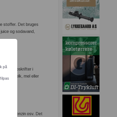
te stoffer. Det bruges
m juice og sodavand,
ik på
enser. Opskrifter i
t måle mælk, mel eller
Tilpas
, mælk, benzin osv. Det