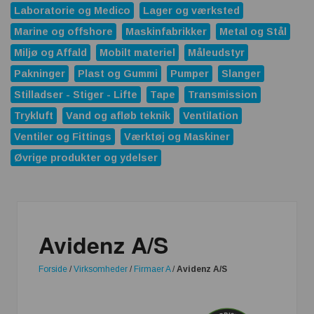
Laboratorie og Medico
Lager og værksted
Marine og offshore
Maskinfabrikker
Metal og Stål
Miljø og Affald
Mobilt materiel
Måleudstyr
Pakninger
Plast og Gummi
Pumper
Slanger
Stilladser - Stiger - Lifte
Tape
Transmission
Trykluft
Vand og afløb teknik
Ventilation
Ventiler og Fittings
Værktøj og Maskiner
Øvrige produkter og ydelser
Avidenz A/S
Forside
/
Virksomheder
/
Firmaer A
/
Avidenz A/S