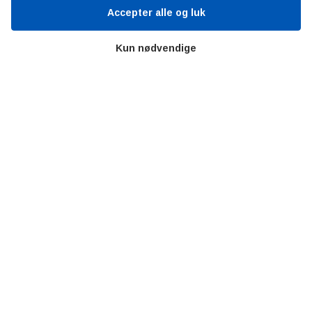
Persondata
Accepter alle og luk
Videncentre
Kun nødvendige
Teknologisk Institut
Bitva
Videncentre
Litteratur
Forkortelser
Ståbi
Værd at besøge
Alltomteknikindustrin
Altombyen
Altomhjemmet