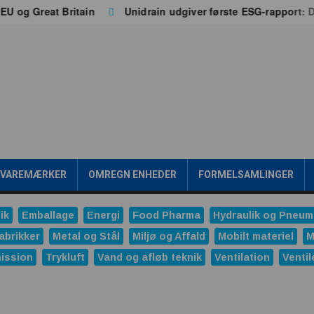
g Great Britain
Unidrain udgiver første ESG-rapport: Dat
/VAREMÆRKER
OMREGN ENHEDER
FORMELSAMLINGER
ik
Emballage
Energi
Food Pharma
Hydraulik og Pneum
abrikker
Metal og Stål
Miljø og Affald
Mobilt materiel
M
ission
Trykluft
Vand og afløb teknik
Ventilation
Ventil