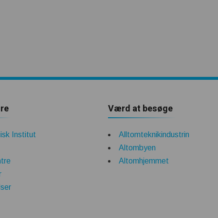
re
Værd at besøge
sk Institut
Alltomteknikindustrin
Altombyen
tre
Altomhjemmet
r
lser