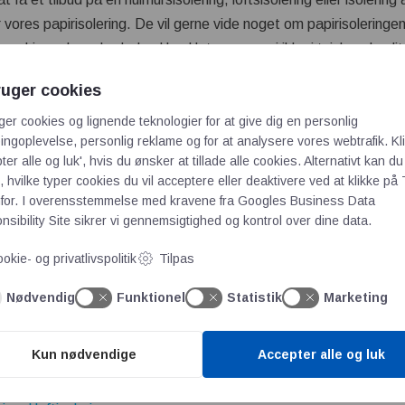
r vores papirisolering. De vil gerne vide noget om papirisolering
g skimmel og skadedyr. Hos Hotpaper er vi ikke i tvivl om kvali
ve bekymringer eller tvivl, kan vi heldigvis berolige dem med, at
ruger cookies
leringens holdbarhed, sætning i procent og modstandsdygtighed 
ger cookies og lignende teknologier for at give dig en personlig
entationen er foretaget af uafhængige og uvildige instanser
ngoplevelse, personlig reklame og for at analysere vores webtrafik. Kl
ter alle og luk', hvis du ønsker at tillade alle cookies. Alternativt kan du
 hvilke typer cookies du vil acceptere eller deaktivere ved at klikke på 
for. I overensstemmelse med kravene fra
Googles Business Data
 Hotpaper
sibility Site
sikrer vi gennemsigtighed og kontrol over dine data.
okie- og privatlivspolitik
Tilpas
Nødvendig
Funktionel
Statistik
Marketing
central ventilation med høj varmegenvinding til energieffektive 
entilation med op til 97 % varmegenvinding hos Hotpaper
Kun nødvendige
Accepter alle og luk
g til andelsboligforeninger
elsvamp test