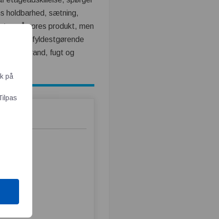
ens holdbarhed, sætning,
teten på vores produkt, men
 der findes fyldestgørende
overfor brand, fugt og
ik på
Tilpas
bygninger