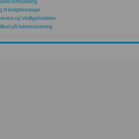
onel loftisolering
 til boligforeninger
ervice og Vedligeholdelse
ilbud på hulmursisolering