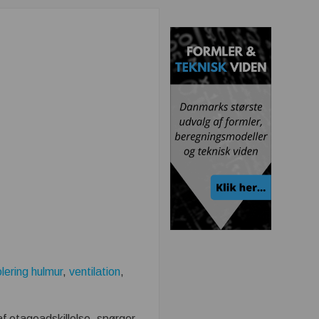
olering hulmur
,
ventilation
,
g af etageadskillelse, spørger