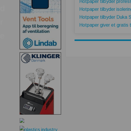
Hotpaper tilbyder professi
d
Hotpaper tilbyder isolering
Hotpaper tilbyder Duka S
r
Hotpaper giver et gratis t
e