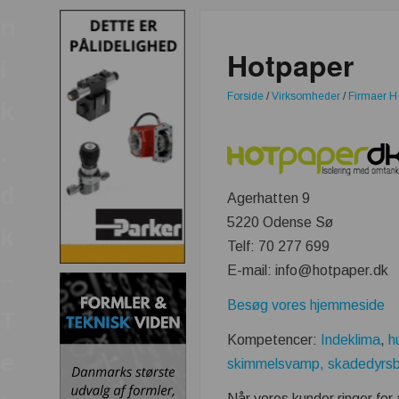
n
Hotpaper
i
Forside
/
Virksomheder
/
Firmaer H
k
.
d
Agerhatten 9
5220 Odense Sø
k
Telf: 70 277 699
E-mail: info@hotpaper.dk
–
Besøg vores hjemmeside
T
Kompetencer:
Indeklima
,
h
e
skimmelsvamp,
skadedyrs
Når vores kunder ringer for a