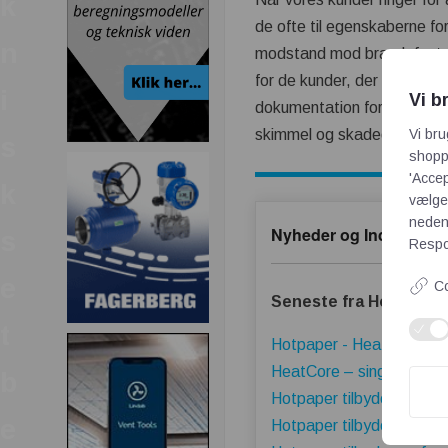
k
de ofte til egenskaberne fo
n
modstand mod brand, fugt o
for de kunder, der måtte ha
i
Vi b
dokumentation for papiriso
Vi bru
skimmel og skadedyr. Dokum
s
shoppi
'Accep
k
vælge,
neden
Nyheder og Indlæg fra
s
Respon
e
Co
Seneste fra Hotpaper
t
Hotpaper - HeatCore – de
HeatCore – single room v
b
Hotpaper tilbyder isolerin
e
Hotpaper tilbyder skimm