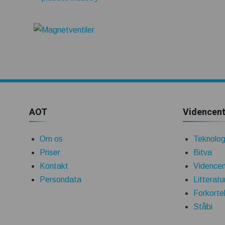
AOT
Videncent
Om os
Teknologi
Priser
Bitva
Kontakt
Videncen
Persondata
Litteratu
Forkorte
Ståbi