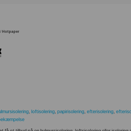
/
Hotpaper
ulmursisolering
,
loftisolering
,
papirisolering
,
efterisolering
,
efteris
bekæmpelse
t få et tilbud på en hulmursisolering, loftsisolering eller isolerin