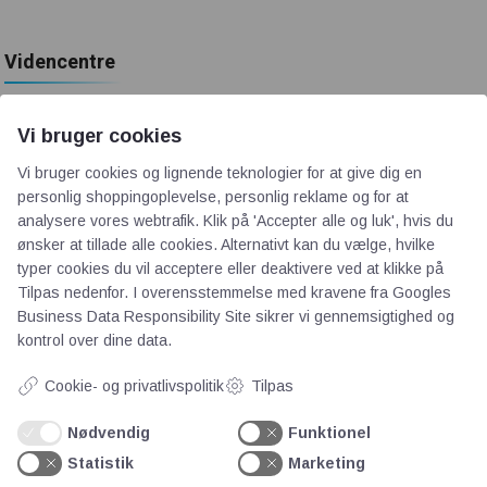
Videncentre
Teknologisk Institut
Vi bruger cookies
Bitva
Vi bruger cookies og lignende teknologier for at give dig en
Videncentre
personlig shoppingoplevelse, personlig reklame og for at
Litteratur
analysere vores webtrafik. Klik på 'Accepter alle og luk', hvis du
Forkortelser
ønsker at tillade alle cookies. Alternativt kan du vælge, hvilke
Ståbi
typer cookies du vil acceptere eller deaktivere ved at klikke på
Tilpas nedenfor. I overensstemmelse med kravene fra
Googles
Business Data Responsibility Site
sikrer vi gennemsigtighed og
Værd at besøge
kontrol over dine data.
Cookie- og privatlivspolitik
Tilpas
Alltomteknikindustrin
Altombyen
Nødvendig
Funktionel
Altomhjemmet
Statistik
Marketing