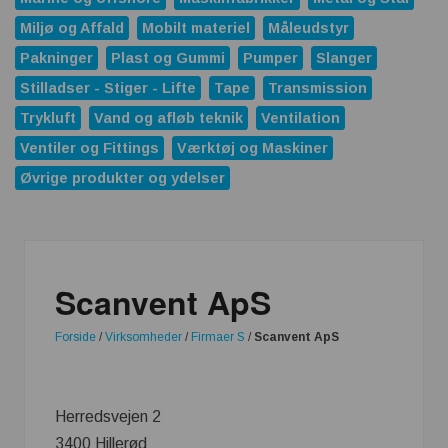
Miljø og Affald
Mobilt materiel
Måleudstyr
Pakninger
Plast og Gummi
Pumper
Slanger
Stilladser - Stiger - Lifte
Tape
Transmission
Trykluft
Vand og afløb teknik
Ventilation
Ventiler og Fittings
Værktøj og Maskiner
Øvrige produkter og ydelser
Scanvent ApS
Forside
/
Virksomheder
/
Firmaer S
/
Scanvent ApS
Herredsvejen 2
3400 Hillerød