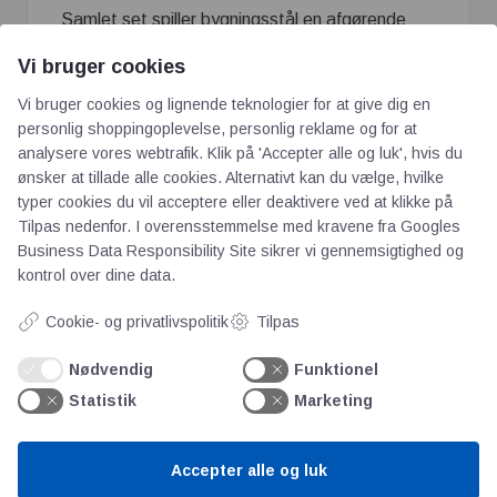
Samlet set spiller bygningsstål en afgørende
rolle i moderne byggeprojekter, da det opfylder
Vi bruger cookies
kravene til styrke, holdbarhed, og
Vi bruger cookies og lignende teknologier for at give dig en
bæredygtighed, samtidig med at det tillader
personlig shoppingoplevelse, personlig reklame og for at
alsidighed i designet og hurtig konstruktion
analysere vores webtrafik. Klik på 'Accepter alle og luk', hvis du
ønsker at tillade alle cookies. Alternativt kan du vælge, hvilke
-
Resistenstabel – Resistenstabellen er en
typer cookies du vil acceptere eller deaktivere ved at klikke på
vejledning til valg af materialer - Formler,
Tilpas nedenfor. I overensstemmelse med kravene fra
Googles
formelsamlinger og teknisk viden
Business Data Responsibility Site
sikrer vi gennemsigtighed og
kontrol over dine data.
Cookie- og privatlivspolitik
Tilpas
Nødvendig
Funktionel
Statistik
Marketing
Accepter alle og luk