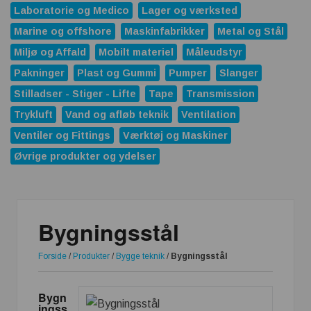
Laboratorie og Medico
Lager og værksted
Marine og offshore
Maskinfabrikker
Metal og Stål
Miljø og Affald
Mobilt materiel
Måleudstyr
Pakninger
Plast og Gummi
Pumper
Slanger
Stilladser - Stiger - Lifte
Tape
Transmission
Trykluft
Vand og afløb teknik
Ventilation
Ventiler og Fittings
Værktøj og Maskiner
Øvrige produkter og ydelser
Bygningsstål
Forside
/
Produkter
/
Bygge teknik
/
Bygningsstål
Bygn
ingss