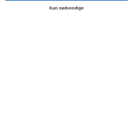
AOT
Kun nødvendige
Om os
Priser
Kontakt
Persondata
Videncentre
Teknologisk Institut
Bitva
Videncentre
Litteratur
Forkortelser
Ståbi