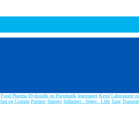
Food Pharma
Hydraulik og Pneumatik
Ingeniører
Kemi
Laboratorie o
Plast og Gummi
Pumper
Slanger
Stilladser - Stiger - Lifte
Tape
Transmi