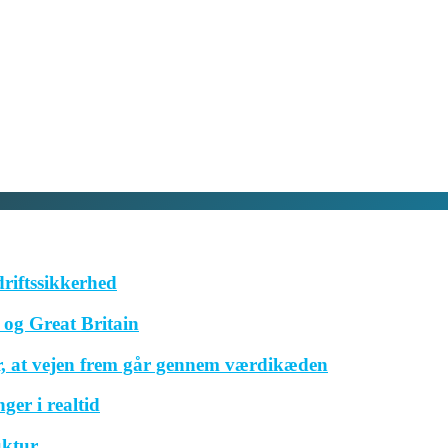
driftssikkerhed
og Great Britain
r, at vejen frem går gennem værdikæden
ger i realtid
uktur