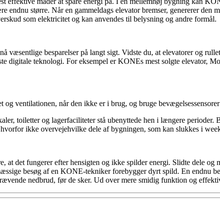
est effektive måder at spare energi på. I en mellemhøj bygning kan KO
være endnu større. Når en gammeldags elevator bremser, genererer den
overskud som elektricitet og kan anvendes til belysning og andre formål.
å væsentlige besparelser på langt sigt. Vidste du, at elevatorer og rull
este digitale teknologi. For eksempel er KONEs mest solgte elevator, 
t og ventilationen, når den ikke er i brug, og bruge bevægelsessensorer og
r, toiletter og lagerfaciliteter stå ubenyttede hen i længere perioder.
r hvorfor ikke overvejehvilke dele af bygningen, som kan slukkes i wee
, at det fungerer efter hensigten og ikke spilder energi. Slidte dele og me
gelmæssige besøg af en KONE-tekniker forebygger dyrt spild. En endnu b
ævende nedbrud, før de sker. Ud over mere smidig funktion og effektivit