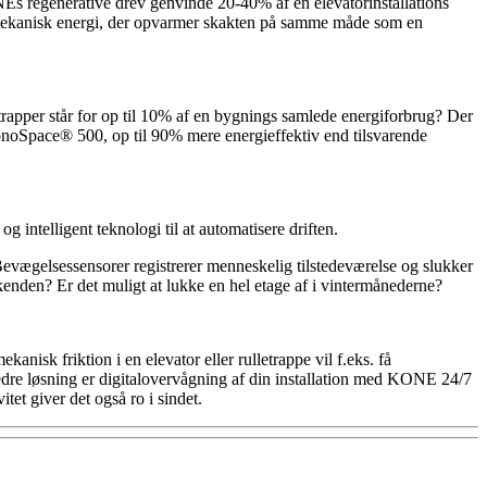
NEs regenerative drev genvinde 20-40% af en elevatorinstallations
 mekanisk energi, der opvarmer skakten på samme måde som en
etrapper står for op til 10% af en bygnings samlede energiforbrug? Der
MonoSpace® 500, op til 90% mere energieffektiv end tilsvarende
 intelligent teknologi til at automatisere driften.
 Bevægelsessensorer registrerer menneskelig tilstedeværelse og slukker
kenden? Er det muligt at lukke en hel etage af i vintermånederne?
kanisk friktion i en elevator eller rulletrappe vil f.eks. få
edre løsning er digitalovervågning af din installation med KONE 24/7
et giver det også ro i sindet.