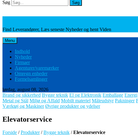
Søg
Søg
Leverandører, Nyheder og Viden
Find Leverandører, Læs seneste Nyheder og hent Viden
Menu
Indhold
Nyheder
Firmaer
Agenturer/varemærker
Omregn enheder
Formelsamlinger
lørdag, august 08, 2026
Brand og sikkerhed
Bygge teknik
El og Elektronik
Emballage
Energi
Metal og Stål
Miljø og Affald
Mobilt materiel
Måleudstyr
Pakninger
Værktøj og Maskiner
Øvrige produkter og ydelser
Elevatorservice
Forside
/
Produkter
/
Bygge teknik
/
Elevatorservice