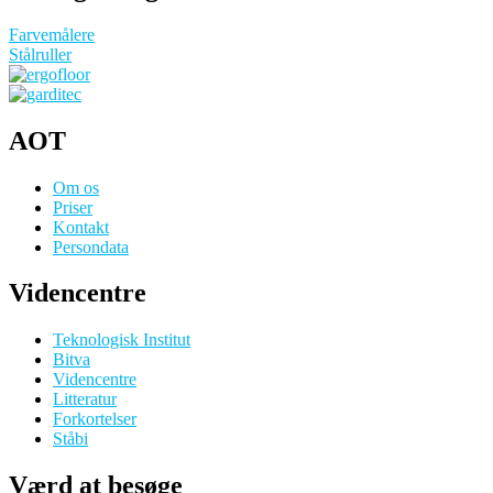
Farvemålere
Stålruller
AOT
Om os
Priser
Kontakt
Persondata
Videncentre
Teknologisk Institut
Bitva
Videncentre
Litteratur
Forkortelser
Ståbi
Værd at besøge