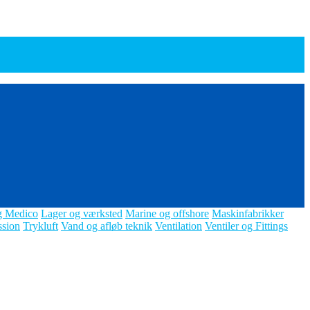
g Medico
Lager og værksted
Marine og offshore
Maskinfabrikker
ssion
Trykluft
Vand og afløb teknik
Ventilation
Ventiler og Fittings