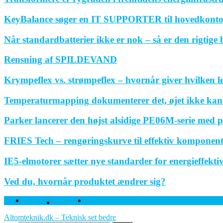
KeyBalance søger en IT SUPPORTER til hovedkonto
Når standardbatterier ikke er nok – så er den rigtige
Rensning af SPILDEVAND
Krympeflex vs. strømpeflex – hvornår giver hvilken 
Temperaturmapping dokumenterer det, øjet ikke kan
Parker lancerer den højst alsidige PE06M-serie med p
FRIES Tech – rengøringskurve til effektiv komponen
IE5-elmotorer sætter nye standarder for energieffektivi
Ved du, hvornår produktet ændrer sig?
Facebook
Twitter
Linkedin
Altomteknik.dk – Teknisk set bedre