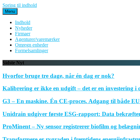
Spring til indhold
Menu
Indhold
Nyheder
Firmaer
Agenturer/varemærker
Omregn enheder
Formelsamlinger
Sidste Nyt
Hvorfor bruge tre dage, når én dag er nok?
Kalibrering er ikke en udgift – det er en investering i 
G3 – En maskine. Én CE-proces. Adgang til både EU 
Unidrain udgiver første ESG-rapport: Data bekræfte
ProMinent – Ny sensor registrerer biofilm og belægnin
Transformere er rygraden i fremtidens energiinfrastr