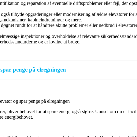
tifikation og reparation af eventuelle driftsproblemer eller fejl, der o
så tilbyde opgraderinger eller modernisering af ældre elevatorer for at
ngsmekanismer, kabineindretninger og mere.
gnet rundt for at håndtere akutte problemer eller nedbrud i elevatorerne
elmæssige inspektioner og overholdelse af relevante sikkerhedsstandar
kerhedsstandarderne og er lovlige at bruge.
 spar penge på elregningen
r, bliver behovet for at spare energi også større. Uanset om du er facil
ere energibehovet.