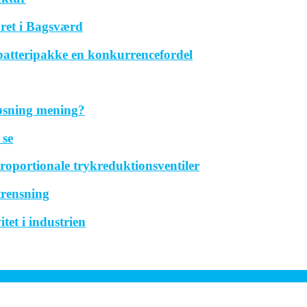
ret i Bagsværd
 batteripakke en konkurrencefordel
løsning mening?
 se
roportionale trykreduktionsventiler
trensning
tet i industrien