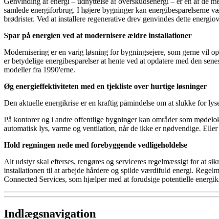
Genvinding af energi – udnyttelse af overskudsenergi – er en af de m
samlede energiforbrug. I højere bygninger kan energibesparelserne 
brødrister. Ved at installere regenerative drev genvindes dette energi
Spar på energien ved at modernisere ældre installationer
Modernisering er en varig løsning for bygningsejere, som gerne vil opn
er betydelige energibesparelser at hente ved at opdatere med den sen
modeller fra 1990'erne.
Øg energieffektiviteten med en tjekliste over hurtige løsninger
Den aktuelle energikrise er en kraftig påmindelse om at slukke for lyse
På kontorer og i andre offentlige bygninger kan områder som mødelokale
automatisk lys, varme og ventilation, når de ikke er nødvendige. Elle
Hold regningen nede med forebyggende vedligeholdelse
Alt udstyr skal efterses, rengøres og serviceres regelmæssigt for at sikre
installationen til at arbejde hårdere og spilde værdifuld energi. Re
Connected Services, som hjælper med at forudsige potentielle energikr
Indlægsnavigation