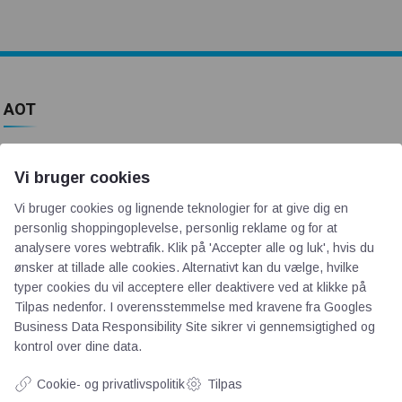
AOT
Om os
Vi bruger cookies
Priser
Kontakt
Vi bruger cookies og lignende teknologier for at give dig en
personlig shoppingoplevelse, personlig reklame og for at
Persondata
analysere vores webtrafik. Klik på 'Accepter alle og luk', hvis du
ønsker at tillade alle cookies. Alternativt kan du vælge, hvilke
Videncentre
typer cookies du vil acceptere eller deaktivere ved at klikke på
Tilpas nedenfor. I overensstemmelse med kravene fra
Googles
Business Data Responsibility Site
sikrer vi gennemsigtighed og
Teknologisk Institut
kontrol over dine data.
Bitva
Cookie- og privatlivspolitik
Tilpas
Videncentre