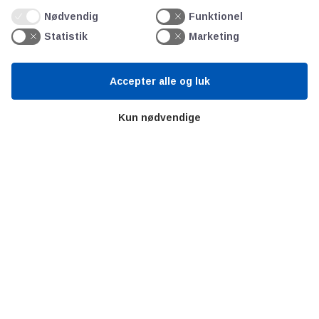
Litteratur
Nødvendig
Funktionel
Forkortelser
Statistik
Marketing
Ståbi
Accepter alle og luk
Værd at besøge
Kun nødvendige
Alltomteknikindustrin
Altombyen
Altomhjemmet
Lidt af hvert…
Omregn enheder – udvalgte måleenheder
Ingeniørens Indkøbsbog
Erhvervsvittigheder
Sjove video-klip fra arbejdet