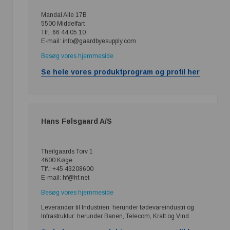
Mandal Alle 17B
5500 Middelfart
Tlf.: 66 44 05 10
E-mail: info@gaardbyesupply.com
Besøg vores hjemmeside
Se hele vores produktprogram og profil her
Hans Følsgaard A/S
Theilgaards Torv 1
4600 Køge
Tlf.: +45 43208600
E-mail: hf@hf.net
Besøg vores hjemmeside
Leverandør til Industrien: herunder fødevareindustri og
Infrastruktur: herunder Banen, Telecom, Kraft og Vind