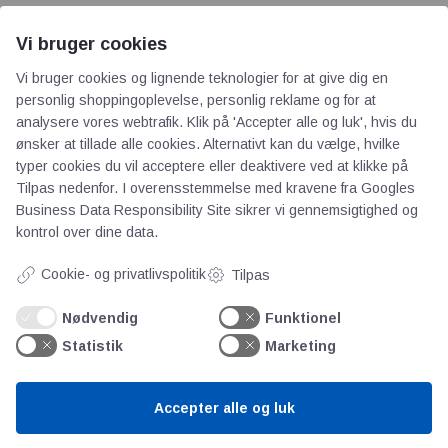
Vi bruger cookies
Vi bruger cookies og lignende teknologier for at give dig en
personlig shoppingoplevelse, personlig reklame og for at
analysere vores webtrafik. Klik på 'Accepter alle og luk', hvis du
AOT
ønsker at tillade alle cookies. Alternativt kan du vælge, hvilke
typer cookies du vil acceptere eller deaktivere ved at klikke på
Om os
Tilpas nedenfor. I overensstemmelse med kravene fra
Googles
Business Data Responsibility Site
sikrer vi gennemsigtighed og
Priser
kontrol over dine data.
Kontakt
Persondata
Cookie- og privatlivspolitik
Tilpas
Nødvendig
Funktionel
Videncentre
Statistik
Marketing
Teknologisk Institut
Accepter alle og luk
Bitva
Videncentre