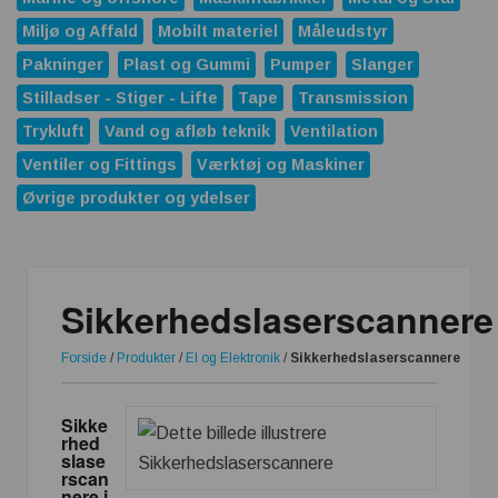
Miljø og Affald
Mobilt materiel
Måleudstyr
Pakninger
Plast og Gummi
Pumper
Slanger
Stilladser - Stiger - Lifte
Tape
Transmission
Trykluft
Vand og afløb teknik
Ventilation
Ventiler og Fittings
Værktøj og Maskiner
Øvrige produkter og ydelser
Sikkerhedslaserscannere
Forside
/
Produkter
/
El og Elektronik
/
Sikkerhedslaserscannere
Sikke
rhed
slase
rscan
nere i