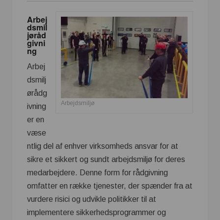
Arbej
dsmil
jøråd
givni
ng
Arbej
dsmilj
ørådg
Arbejdsmiljø
ivning
er en
væse
ntlig del af enhver virksomheds ansvar for at
sikre et sikkert og sundt arbejdsmiljø for deres
medarbejdere. Denne form for rådgivning
omfatter en række tjenester, der spænder fra at
vurdere risici og udvikle politikker til at
implementere sikkerhedsprogrammer og