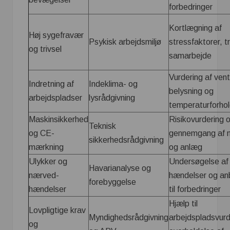
forbedringer
Kortlægning af
Høj sygefravær
Psykisk arbejdsmiljø
stressfaktorer, t
og trivsel
samarbejde
Vurdering af venti
Indretning af
Indeklima- og
belysning og
arbejdspladser
lysrådgivning
temperaturforho
Maskinsikkerhed
Risikovurdering 
Teknisk
og CE-
gennemgang af 
sikkerhedsrådgivning
mærkning
og anlæg
Ulykker og
Undersøgelse af
Havarianalyse og
nærved-
hændelser og anb
forebyggelse
hændelser
til forbedringer
Hjælp til
Lovpligtige krav
Myndighedsrådgivning
arbejdspladsvurd
og