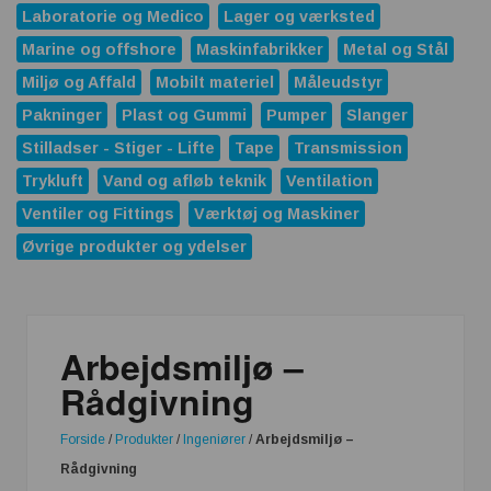
Laboratorie og Medico
Lager og værksted
Marine og offshore
Maskinfabrikker
Metal og Stål
Miljø og Affald
Mobilt materiel
Måleudstyr
Pakninger
Plast og Gummi
Pumper
Slanger
Stilladser - Stiger - Lifte
Tape
Transmission
Trykluft
Vand og afløb teknik
Ventilation
Ventiler og Fittings
Værktøj og Maskiner
Øvrige produkter og ydelser
Arbejdsmiljø –
Rådgivning
Forside
/
Produkter
/
Ingeniører
/
Arbejdsmiljø –
Rådgivning