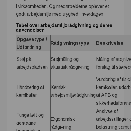
i virksomheden. Og medarbejderne oplever et
godt arbejdsmiljø med tryghed i hverdagen.
Tabel over arbejdsmiljørådgivning og deres
anvendelser
Opgavetype /
Rådgivningstype
Beskrivelse
Udfordring
Støj på
Støjmåling og
Måling af støjniv
arbejdspladsen
akustisk rådgivning
forslag til støjre
Vurdering af risic
Håndtering af
Kemisk
kemikalier, udarb
kemikalier
arbejdsmiljørådgivning
af APB og
sikkerhedsforans
Analyse af
Tunge løft og
Ergonomisk
arbejdsstillinger 
gentagne
rådgivning
belastning samt f
bevægelser