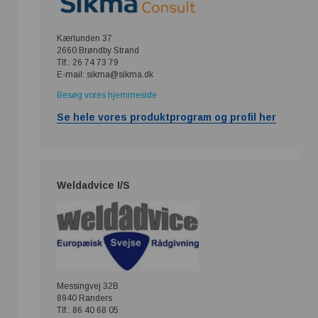
Kærlunden 37
2660 Brøndby Strand
Tlf.: 26 74 73 79
E-mail: sikma@sikma.dk
Besøg vores hjemmeside
Se hele vores produktprogram og profil her
Weldadvice I/S
Messingvej 32B
8940 Randers
Tlf.: 86 40 68 05