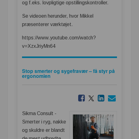
og f.eks. lovpligtige opstillingskontroller.
Se videoen herunder, hvor Mikkel
præsenterer værktøjet.
https://www.youtube.com/watch?
v=XzxJriyMn64
Stop smerter og sygefravær – få styr på
ergonomien
Sikma Consult -
Smerter i ryg, nakke
og skuldre er blandt
de mest udbredte