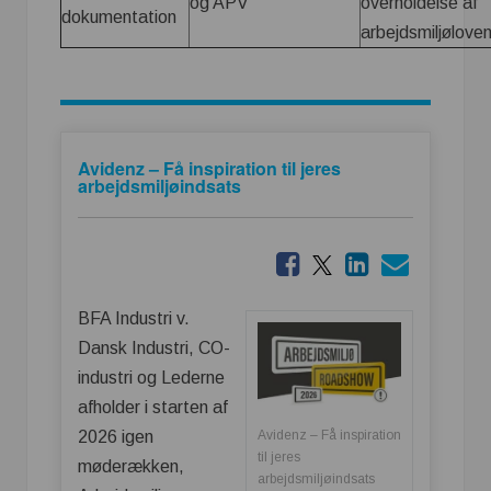
og APV
overholdelse af
dokumentation
arbejdsmiljølove
Avidenz – Få inspiration til jeres
arbejdsmiljøindsats
BFA Industri v.
Dansk Industri, CO-
industri og Lederne
afholder i starten af
2026 igen
Avidenz – Få inspiration
til jeres
møderækken,
arbejdsmiljøindsats