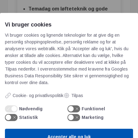
Temadag om løfteteknik og gode
arbejdsstillinger
– praktisk og
Vi bruger cookies
målrettet medarbejdere, der arbejder
med tunge eller hyppige løft.
Vi bruger cookies og lignende teknologier for at give dig en
personlig shoppingoplevelse, personlig reklame og for at
Oplæg om ergonomi og individuel
analysere vores webtrafik. Klik på 'Accepter alle og luk', hvis du
vejledning
– kombinerer et fagligt
ønsker at tillade alle cookies. Alternativt kan du vælge, hvilke
oplæg med personlig sparring ved
typer cookies du vil acceptere eller deaktivere ved at klikke på
arbejdspladsen.
Tilpas nedenfor. I overensstemmelse med kravene fra
Googles
Business Data Responsibility Site
sikrer vi gennemsigtighed og
kontrol over dine data.
I de nye ergonomiydelser har vi fokus på
realistiske og målrettede løsninger, som let
Cookie- og privatlivspolitik
Tilpas
kan implementeres og med den rigtige
indsats kan selv små ændringer give store
Nødvendig
Funktionel
forbedringer – både for medarbejdernes
Statistik
Marketing
helbred og for virksomhedens bundlinje.
Accepter alle og luk