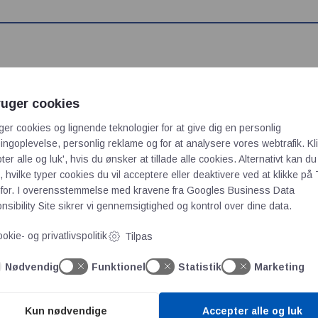
ruger cookies
mark A/S
TME - Transfer Multisort El
ger cookies og lignende teknologier for at give dig en personlig
ngoplevelse, personlig reklame og for at analysere vores webtrafik. Kl
ter alle og luk', hvis du ønsker at tillade alle cookies. Alternativt kan du
 hvilke typer cookies du vil acceptere eller deaktivere ved at klikke på 
for. I overensstemmelse med kravene fra
Googles Business Data
ul. Ustronna 41
sibility Site
sikrer vi gennemsigtighed og kontrol over dine data.
93-350 Łódź, POLAND
okie- og privatlivspolitik
Tilpas
Besøg vores hjemmeside
rogram og profil her
Se hele vores produktprog
Nødvendig
Funktionel
Statistik
Marketing
Kun nødvendige
Accepter alle og luk