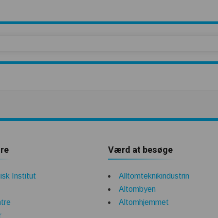
re
Værd at besøge
sk Institut
Alltomteknikindustrin
Altombyen
tre
Altomhjemmet
r