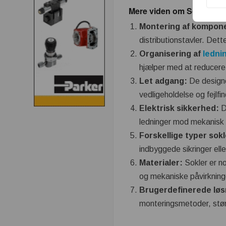
Mere viden om Sokler:
Montering af kompon
distributionstavler. Det
Organisering af
ledni
hjælper med at reducere f
Let adgang:
De designe
vedligeholdelse og fejlfin
Elektrisk sikkerhed:
D
ledninger mod mekanisk b
Forskellige typer sokl
indbyggede sikringer ell
Materialer:
Sokler er no
og mekaniske påvirkninger
Brugerdefinerede løs
monteringsmetoder, størr