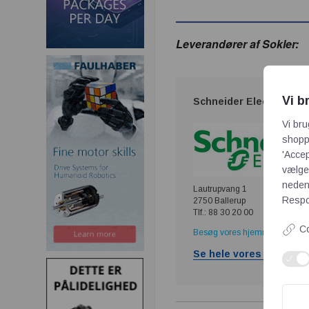
Leverandører af Sokler:
Vi b
Schneider Electric Dan
Vi bru
shoppi
'Accep
vælge,
neden
Lautrupvang 1
Respon
2750 Ballerup
Tlf.: 88 30 20 00
Co
Besøg vores hjemmeside
Se hele vores produktp