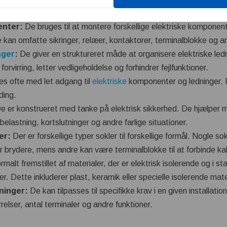
enter:
De bruges til at montere forskellige elektriske komponente
te kan omfatte sikringer, relæer, kontaktorer, terminalblokke og a
nger
:
De giver en struktureret måde at organisere elektriske led
orvirring, letter vedligeholdelse og forhindrer fejlfunktioner.
s ofte med let adgang til
elektriske
komponenter og ledninger. De
ding.
e er konstrueret med tanke på elektrisk sikkerhed. De hjælper 
elastning, kortslutninger og andre farlige situationer.
er:
Der er forskellige typer sokler til forskellige formål. Nogle so
er brydere, mens andre kan være terminalblokke til at forbinde ka
rmalt fremstillet af materialer, der er elektrisk isolerende og i s
. Dette inkluderer plast, keramik eller specielle isolerende mate
ninger:
De kan tilpasses til specifikke krav i en given installati
elser, antal terminaler og andre funktioner.