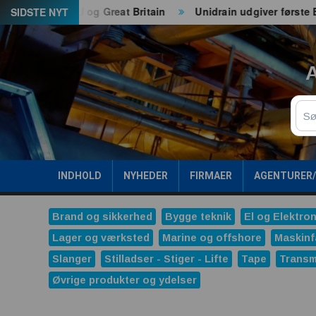
Spring
il både EU og Great Britain
Unidrain udgiver første ESG-r
SIDSTE NYT
til
indhold
A
Sø
INDHOLD
NYHEDER
FIRMAER
AGENTURER
Brand og sikkerhed
Bygge teknik
El og Elektron
Lager og værksted
Marine og offshore
Maskinf
Slanger
Stilladser - Stiger - Lifte
Tape
Transm
Øvrige produkter og ydelser