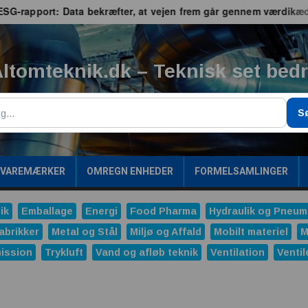
apport: Data bekræfter, at vejen frem går gennem værdikæden
ltomteknik.dk – Teknisk set bed
g
S
/VAREMÆRKER
OMREGN ENHEDER
FORMELSAMLINGER
ik
Emballage
Energi
Food Pharma
Hydraulik og Pneum
abrikker
Metal og Stål
Miljø og Affald
Mobilt materiel
M
ission
Trykluft
Vand og afløb teknik
Ventilation
Ventil