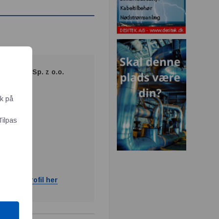
ektronik Sp. z o.o.
ik på
Tilpas
ram og profil her