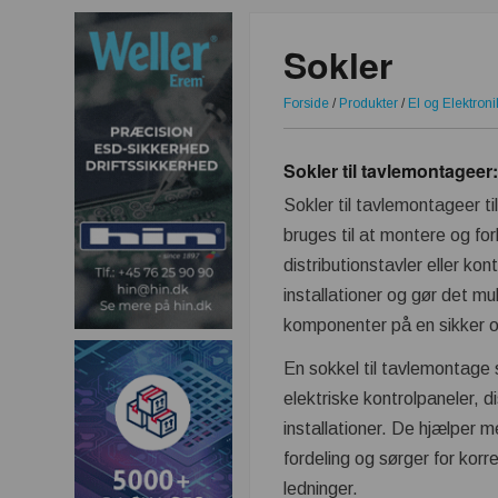
Sokler
Forside
/
Produkter
/
El og Elektroni
Sokler til tavlemontageer: 
Sokler til tavlemontageer ti
bruges til at montere og for
distributionstavler eller kon
installationer og gør det mu
komponenter på en sikker o
En sokkel til tavlemontage s
elektriske kontrolpaneler, d
installationer. De hjælper 
fordeling og sørger for kor
ledninger.