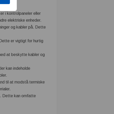
r i kontrolpaneler eller
ndre elektriske enheder.
ninger og kabler på. Dette
tte er vigtigt for hurtig
med at beskytte kabler og
kler kan indeholde
bler.
tand til at modstå termiske
rialer.
on. Dette kan omfatte